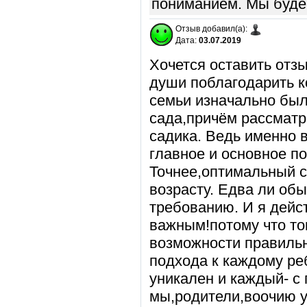
пониманием. Мы будем
Отзыв добавил(а):
Дата:
03.07.2019
Хочется оставить отзы
души поблагодарить ко
семьи изначально был
сада,причём рассматр
садика. Ведь именно 
главное и основное п
Точнее,оптимальный со
возрасту. Едва ли об
требованию. И я дейс
важным!потому что то
возможности правильн
подхода к каждому ре
уникален и каждый- с 
мы,родители,воочию у