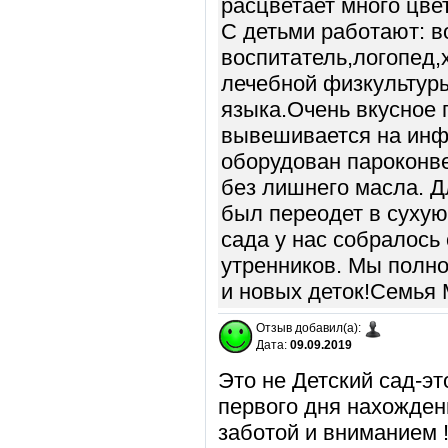
расцветает много цве
С детьми работают: в
воспитатель,логопед,
лечебной физкультуры
языка.Очень вкусное 
вывешивается на ин
оборудован пароконве
без лишнего масла. Д
был переодет в суху
сада у нас собралось
утренников. Мы полн
и новых деток!Семья
Отзыв добавил(а):
Дата:
09.09.2019
Это не Детский сад-э
первого дня нахожден
заботой и вниманием !