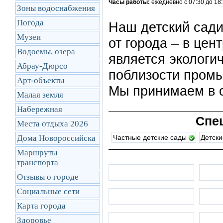
Часы работы:
ежедневно с 07:30 до 18
Зоны водоснабжения
Погода
Наш детский сади
Музеи
от города – в це
Водоемы, озера
является экологи
Абрау-Дюрсо
поблизости пром
Арт-объекты
Мы принимаем в с
Малая земля
Набережная
Спе
Места отдыха 2026
Дома Новороссийска
Частные детские сады
Детски
Маршруты
транcпорта
Отзывы о городе
Социальные сети
Карта города
Здоровье