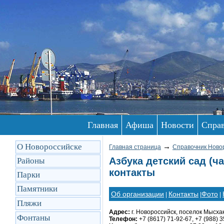
Главная
Афиша
Новости
Спра
О Новороссийске
→
Главная страница
Справочник Ново
Азбука детский сад (ч
Районы
контакты
Парки
Памятники
Об организации
Контакты
Фото
|
|
|
Пляжи
Адрес:
г. Новороссийск, поселок Мысхак
Фонтаны
Телефон:
+7 (8617) 71-92-67, +7 (988) 