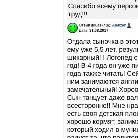
Спасибо всему персон
труд!!!
Отзыв добавил(а):
Alekzan
Дата:
31.08.2017
Отдала сыночка в этот
ему уже 5,5 лет, резу
шикарный!!! Логопед 
год! В 4 года он уже п
года также читать! Сей
ним занимаются англи
замечательный! Хорео
Сын танцует даже вал
всесторонне!! Мне нра
есть своя детская пло
хорошо кормят, заним
который ходил в муни
радует то, что родите