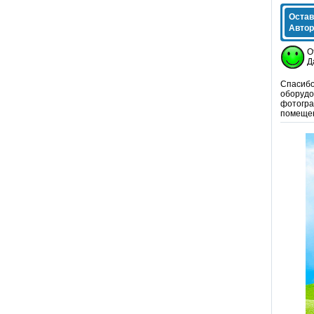
Остав
Автор
О
Д
Спасибо
оборудо
фотогра
помещен