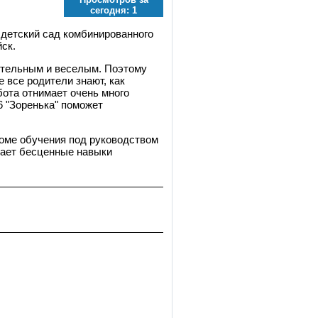
сегодня:
1
детский сад комбинированного
ск.
щительным и веселым. Поэтому
е все родители знают, как
бота отнимает очень много
6 "Зоренька" поможет
роме обучения под руководством
чает бесценные навыки