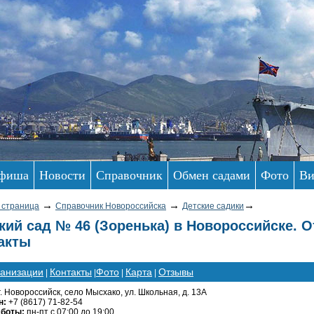
фиша
Новости
Справочник
Обмен садами
Фото
Ви
→
→
→
 страница
Справочник Новороссийска
Детские садики
кий сад № 46 (Зоренька) в Новороссийске. 
акты
ганизации
Контакты
Фото
Карта
Отзывы
|
|
|
|
г. Новороссийск, село Мысхако, ул. Школьная, д. 13А
н:
+7 (8617) 71-82-54
аботы:
пн-пт с 07:00 до 19:00