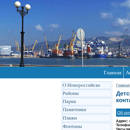
Главная
А
О Новороссийске
Главная
Детс
Районы
конт
Парки
Памятники
Об ор
Пляжи
Адрес:
Телефо
Фонтаны
Часы р