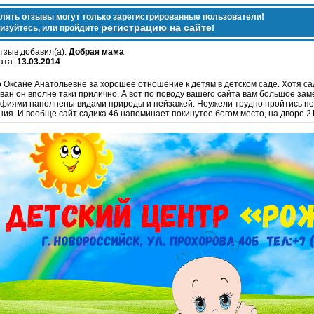
лять отзывы могут только зарегистрированные пользователи!
регистрацию на сайте
изуйтесь, или пройдите
!
тзыв добавил(а):
Добрая мама
ата:
13.03.2014
 Оксане Анатольевне за хорошее отношение к детям в детском саде. Хотя сад
ван он вполне таки прилично. А вот по поводу вашего сайта вам большое зам
фиями наполнены видами природы и пейзажей. Неужели трудно пройтись п
ия. И вообще сайт садика 46 напоминает покинутое богом место, на дворе 21 