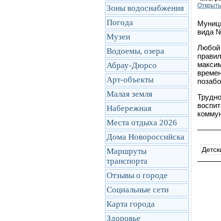
Открыть
Зоны водоснабжения
Погода
Муници
вида №
Музеи
Любой 
Водоемы, озера
правил
максим
Абрау-Дюрсо
времен
Арт-объекты
позабо
Малая земля
Трудно
воспит
Набережная
коммун
Места отдыха 2026
Дома Новороссийска
Детск
Маршруты
транcпорта
Отзывы о городе
Социальные сети
Карта города
Здоровье