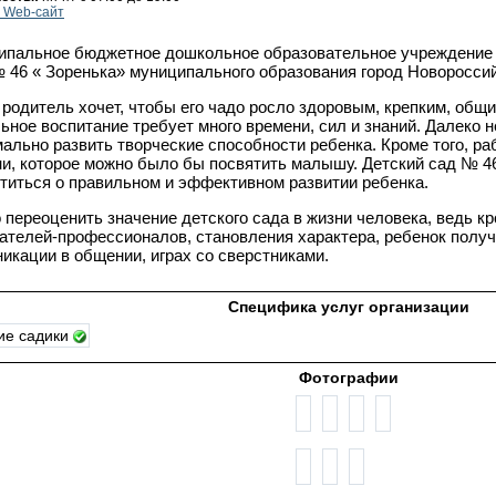
 Web-сайт
пальное бюджетное дошкольное образовательное учреждение 
 46 « Зоренька» муниципального образования город Новороссий
родитель хочет, чтобы его чадо росло здоровым, крепким, об
ьное воспитание требует много времени, сил и знаний. Далеко н
ально развить творческие способности ребенка. Кроме того, ра
и, которое можно было бы посвятить малышу. Детский сад № 4
титься о правильном и эффективном развитии ребенка.
 переоценить значение детского сада в жизни человека, ведь к
ателей-профессионалов, становления характера, ребенок полу
икации в общении, играх со сверстниками.
Специфика услуг организации
ие садики
Фотографии