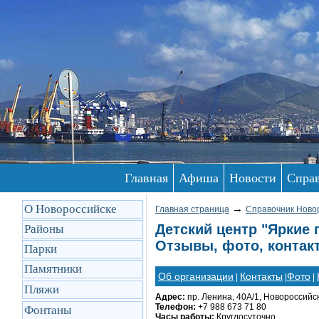
Главная
Афиша
Новости
Спра
О Новороссийске
→
Главная страница
Справочник Ново
Детский центр "Яркие 
Районы
Отзывы, фото, контак
Парки
Памятники
Об организации
Контакты
Фото
|
|
|
Пляжи
Адрес:
пр. Ленина, 40А/1, Новороссийс
Телефон:
+7 988 673 71 80
Фонтаны
Часы работы:
Круглосуточно