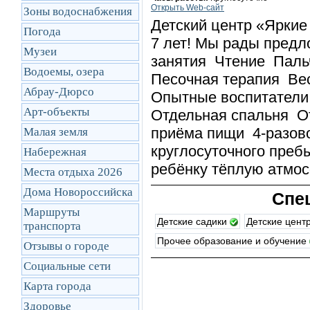
Открыть Web-сайт
Зоны водоснабжения
Детский центр «Яркие
Погода
7 лет! Мы рады пред
Музеи
занятия Чтение Паль
Водоемы, озера
Песочная терапия Ве
Абрау-Дюрсо
Опытные воспитатели 
Арт-объекты
Отдельная спальня От
приёма пищи 4-разов
Малая земля
круглосуточного преб
Набережная
ребёнку тёплую атмо
Места отдыха 2026
Дома Новороссийска
Спе
Маршруты
Детские садики
Детские цен
транcпорта
Прочее образование и обучение
Отзывы о городе
Социальные сети
Карта города
Здоровье