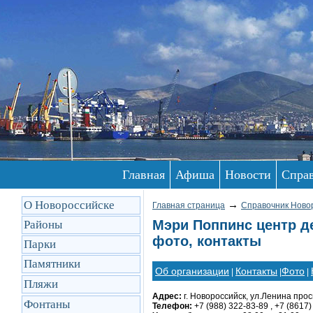
Главная
Афиша
Новости
Спра
О Новороссийске
→
Главная страница
Справочник Ново
Мэри Поппинс центр д
Районы
фото, контакты
Парки
Памятники
Об организации
Контакты
Фото
|
|
|
Пляжи
Адрес:
г. Новороссийск, ул.Ленина просп
Фонтаны
Телефон:
+7 (988) 322-83-89 , +7 (8617