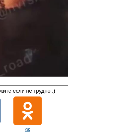
ите если не трудно :)
ОК