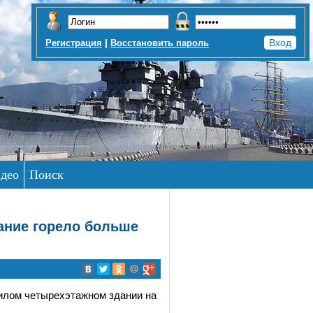
|
Регистрация
Восстановить пароль
део
Поиск
ание горело больше
жилом четырехэтажном здании на