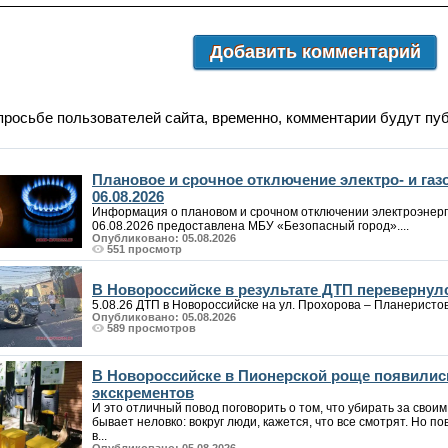
Добавить комментарий
просьбе пользователей сайта, временно, комментарии будут пу
Плановое и срочное отключение электро- и га
06.08.2026
Информация о плановом и срочном отключении электроэнерг
06.08.2026 предоставлена МБУ «Безопасный город»....
Опубликовано: 05.08.2026
551 просмотр
В Новороссийске в результате ДТП перевернул
5.08.26 ДТП в Новороссийске на ул. Прохорова – Планеристов. 
Опубликовано: 05.08.2026
589 просмотров
В Новороссийске в Пионерской роще появилис
экскрементов
И это отличный повод поговорить о том, что убирать за своим
бывает неловко: вокруг люди, кажется, что все смотрят. Но по
в...