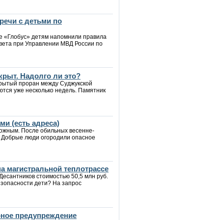
речи с детьми по
ре «Глобус» детям напомнили правила
вета при Управлении МВД России по
крыт. Надолго ли это?
крытый проран между Суджукской
ются уже несколько недель. Памятник
и (есть адреса)
рожным. После обильных весенне-
. Добрые люди огородили опасное
а магистральной теплотрассе
Десантников стоимостью 50,5 млн руб.
езопасности дети? На запрос
рное предупреждение