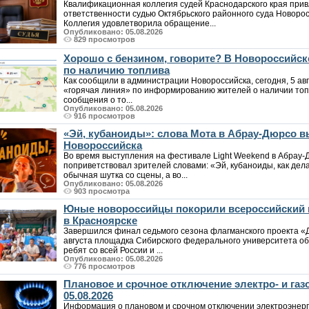
Квалификационная коллегия судей Краснодарского края при
ответственности судью Октябрьского районного суда Новоро
Коллегия удовлетворила обращение...
Опубликовано: 05.08.2026
829 просмотров
Хорошо с бензином, говорите? В Новороссийс
по наличию топлива
Как сообщили в администрации Новороссийска, сегодня, 5 авг
«горячая линия» по информированию жителей о наличии топл
сообщения о то...
Опубликовано: 05.08.2026
916 просмотров
«Эй, кубаноиды»: слова Мота в Абрау-Дюрсо 
Новороссийска
Во время выступления на фестивале Light Weekend в Абрау-Д
поприветствовал зрителей словами: «Эй, кубаноиды, как дела
обычная шутка со сцены, а во...
Опубликовано: 05.08.2026
903 просмотра
Юные новороссийцы покорили всероссийский 
в Красноярске
Завершился финал седьмого сезона флагманского проекта «
августа площадка Сибирского федерального университета о
ребят со всей России и ...
Опубликовано: 05.08.2026
776 просмотров
Плановое и срочное отключение электро- и га
05.08.2026
Информация о плановом и срочном отключении электроэнерг