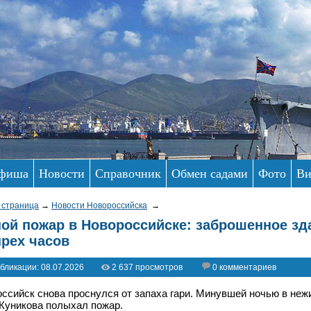
фиша
Новости
Справочник
Обмен садами
Фото
Ви
 страница
→
Новости Новороссийска
→
ой пожар в Новороссийске: заброшенное зд
рех часов
бликации: 08.07.2026
2 637 просмотров
0 комментариев
ссийск снова проснулся от запаха гари. Минувшей ночью в не
Куникова полыхал пожар.