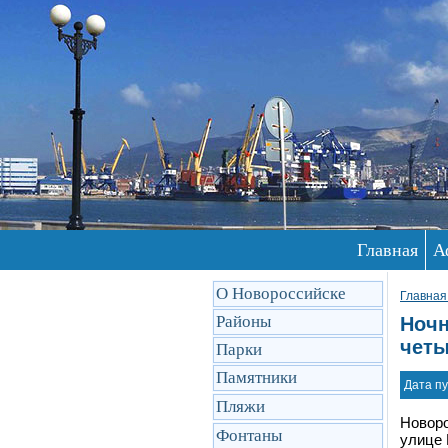
Главная
А
О Новороссийске
Главная
Районы
Ночн
четы
Парки
Памятники
Дата пу
Пляжи
Новоро
Фонтаны
улице 