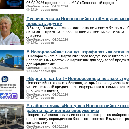
05.08.2026 предоставлена МБУ «Безопасный город»....
Опубликовано: 04.08.2026
1410 просмотров
Пенсионерка из Новороссийска, обманутая мо
помогать другим
В 54 года Валентина Миронкова осталась совсем без жилья. 
силы жить, при этом не обозлившись на весь мир? Об этом – е
два деся...
Опубликовано: 04.08.2026
1401 просмотр
В Новороссийске начнут штрафовать за стоянк
В Новороссийске с 1 марта 2027 года введут новые штрафы за
неположенных местах. За нарушение для водителей предусмо
для юридических ...
Опубликовано: 04.08.2026
1323 просмотра
«Верните чат-бот!» Новороссийцы не знают, где
Новороссийцы в поисках бензина, который периодически исче
чат-бот, который предоставлял информацию о наличии топл
рабочего» в послед...
Опубликовано: 04.08.2026
1771 просмотр
В районе пляжа «Нептун» в Новороссийске ок
работы на очистных сооружениях
Неприятный запах возле ливневых коллекторов на набережно
по-прежнему периодически беспокоят горожан. В администра
ключевых объектов ...
Опубликовано: 04.08.2026