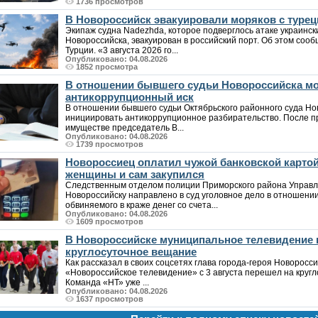
1736 просмотров
В Новороссийск эвакуировали моряков с турец
Экипаж судна Nadezhda, которое подверглось атаке украинск
Новороссийска, эвакуирован в российский порт. Об этом соо
Турции. «3 августа 2026 го...
Опубликовано: 04.08.2026
1852 просмотра
В отношении бывшего судьи Новороссийска мо
антикоррупционный иск
В отношении бывшего судьи Октябрьского районного суда Но
инициировать антикоррупционное разбирательство. После пр
имуществе председатель В...
Опубликовано: 04.08.2026
1739 просмотров
Новороссиец оплатил чужой банковской картой
женщины и сам закупился
Следственным отделом полиции Приморского района Управл
Новороссийску направлено в суд уголовное дело в отношении
обвиняемого в краже денег со счета...
Опубликовано: 04.08.2026
1609 просмотров
В Новороссийске муниципальное телевидение
круглосуточное вещание
Как рассказал в своих соцсетях глава города-героя Новоросс
«Новороссийское телевидение» с 3 августа перешел на кругл
Команда «НТ» уже ...
Опубликовано: 04.08.2026
1637 просмотров