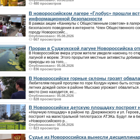
Опубликовано: 05.08.2026
480 просмотров
В новороссийском лагере «Глобус» прошли вст
информационной безопасности
В рамках акции «Каникулы с Общественным советом» в лаге
безопасного поведения в интернете. Член Общественного со
городу Новороссийс...
Опубликовано: 05.08.2026
667 просмотров
Проран в Суджукской лагуне Новороссийска от
В Новороссийске вчера утром жители увидели наконец-то от
лагуной и морем. Этого прорытия местные активисты добива
природы из-за того,...
Опубликовано: 05.08.2026
836 просмотров
В Новороссийске горные склоны грозят обвалам
Любителям пешей прогулки по горе Колдун нужно быть осто
летних дождей склон в районе Мысхако угрожает обвалиться
место (оно находится, ес...
Опубликовано: 05.08.2026
828 просмотров
В Новороссийске детскую площадку построят н
«Научную площадку» в районе пр. Дзержинского и ул. Героев 
построят на магистральной теплотрассе АТЭКа. Будут ли в б
«Новороссийского р...
Опубликовано: 05.08.2026
823 просмотра
Судье из Новороссийска вынесли дисциплина