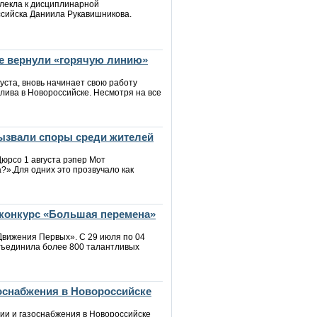
влекла к дисциплинарной
ссийска Даниила Рукавишникова.
ке вернули «горячую линию»
уста, вновь начинает свою работу
ива в Новороссийске. Несмотря на все
вызвали споры среди жителей
юрсо 1 августа рэпер Мот
?».Для одних это прозвучало как
конкурс «Большая перемена»
Движения Первых». С 29 июля по 04
бъединила более 800 талантливых
зоснабжения в Новороссийске
ии и газоснабжения в Новороссийске