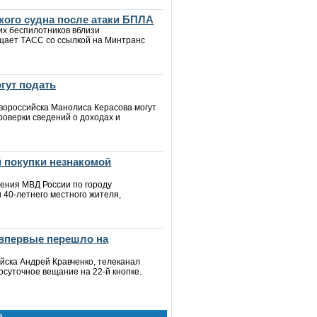
кого судна после атаки БПЛА
их беспилотников вблизи
бщает ТАСС со ссылкой на Минтранс
гут подать
вороссийска Манолиса Керасова могут
оверки сведений о доходах и
 покупки незнакомой
ения МВД России по городу
 40-летнего местного жителя,
 впервые перешло на
ийска Андрей Кравченко, телеканал
осуточное вещание на 22-й кнопке.