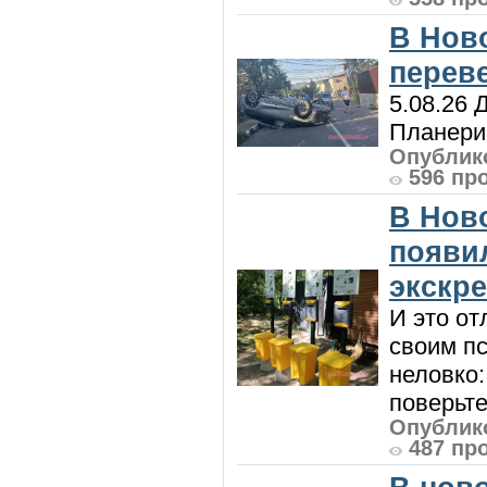
В Нов
перев
5.08.26 
Планерис
Опублико
596 пр
В Нов
появи
экскр
И это от
своим пс
неловко:
поверьте
Опублико
487 пр