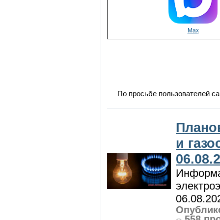
Max
По просьбе пользователей са
Плано
и газ
06.08.
Информа
электроэ
06.08.20
Опублико
558 пр