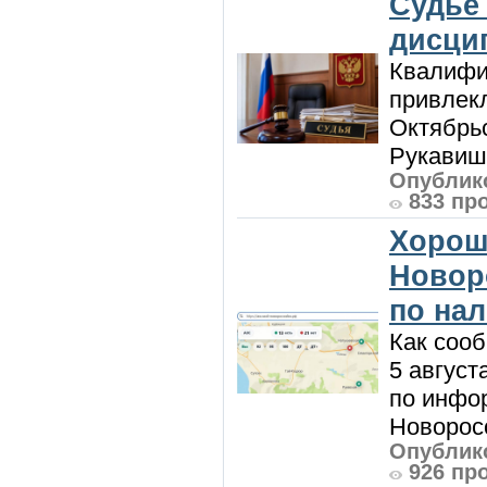
Судье
дисци
Квалифи
привлек
Октябрь
Рукавиш
Опублико
833 пр
Хорош
Новор
по на
Как сооб
5 август
по инфо
Новоросс
Опублико
926 пр