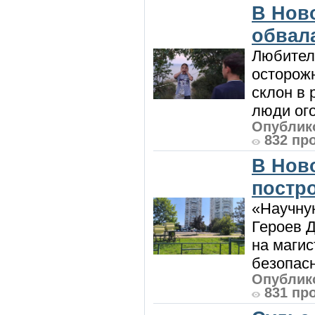
В Нов
обвала
Любител
осторож
склон в
люди ого
Опублико
832 пр
В Нов
постро
«Научную
Героев Д
на магис
безопасн
Опублико
831 пр