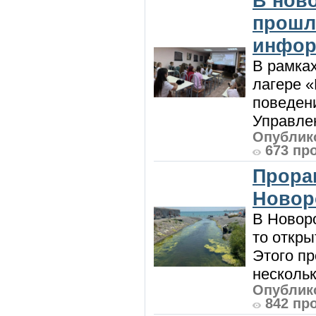
В нов
прошл
инфор
В рамка
лагере 
поведени
Управлен
Опублико
673 пр
Прора
Новор
В Новоро
то откры
Этого п
нескольк
Опублико
842 пр