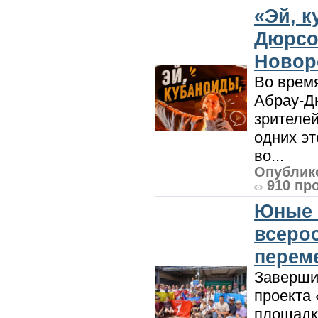
«Эй, к
Дюрсо
Новор
Во врем
Абрау-Д
зрителей
одних эт
во...
Опублико
910 пр
Юные 
всеро
перем
Заверши
проекта 
площадк