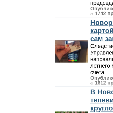
председа
Опублико
1742 п
Новор
карто
сам з
Следств
Управле
направле
летнего 
счета...
Опублико
1612 п
В Нов
телев
кругл