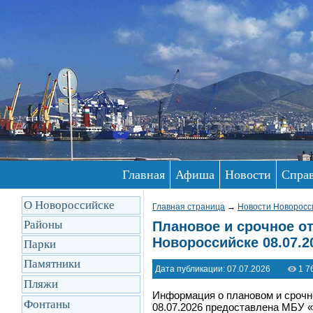
Главная
Афиша
Новости
Спра
О Новороссийске
Главная страница
→
Новости Новоросс
Районы
Плановое и срочное от
Новороссийске 08.07.2
Парки
Памятники
Дата публикации: 07.07.2026
1 7
Пляжи
Информация о плановом и срочн
Фонтаны
08.07.2026 предоставлена МБУ «