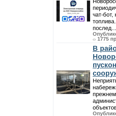
Новорос
периодич
чат-бот
топлива
послед..
Опублико
1775 п
В райо
Новор
пуско
соору
Неприят
набережн
прежнем
админис
объектов 
Опублико