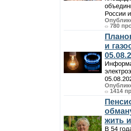
объедин
России и 
Опублико
780 пр
Плано
и газ
05.08.
Информа
электроэ
05.08.20
Опублико
1414 п
Пенси
обман
жить и
В 54 год