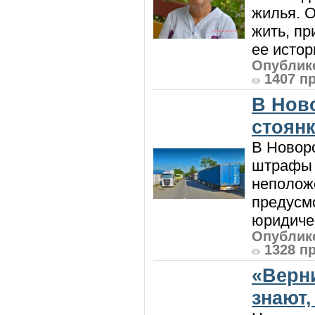
жилья. 
жить, пр
ее истор
Опублико
1407 п
В Нов
стоян
В Новоро
штрафы з
неполож
предусмо
юридичес
Опублико
1328 п
«Верн
знают,