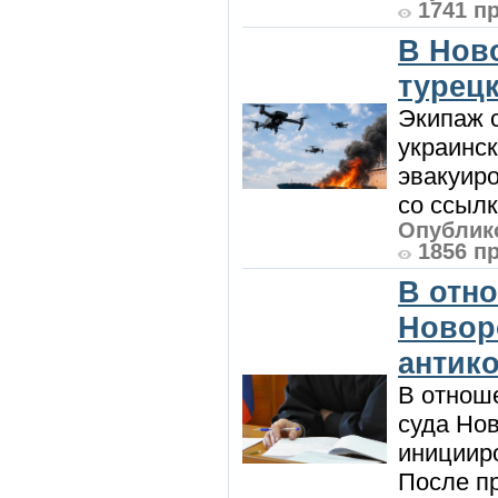
1741 п
В Нов
турецк
Экипаж с
украинск
эвакуиро
со ссылк
Опублико
1856 п
В отн
Новор
антик
В отнош
суда Но
инициир
После п