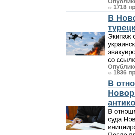
Опублико
1718 п
В Нов
турецк
Экипаж с
украинск
эвакуиро
со ссылк
Опублико
1836 п
В отн
Новор
антик
В отнош
суда Но
инициир
После п