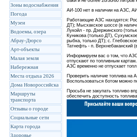
баки и не более 20/30/60 литров
Зоны водоснабжения
АИ-100 нет в наличии на АЗС, АИ-
Погода
Работающие АЗС находятся: Росн
Музеи
ДТ); Мысхакское шоссе (в наличи
Лукойл - пр. Дзержинского (тольк
Водоемы, озера
Куникова (только ДТ), Сухумское
Абрау-Дюрсо
рыбка, только ДТ); с. Глебовское
Татнефть - п. Верхнебаканский (
Арт-объекты
Информируем вас о том, что АЗС
Малая земля
отпускают по топливным картам
АЗС временно не отпускает топл
Набережная
Места отдыха 2026
Проверить наличие топлива на 
Воспользоваться ботом можно 
Дома Новороссийска
Просьба не закупать топливо вп
Маршруты
обеспечить доступность топлива
транcпорта
Отзывы о городе
Социальные сети
Карта города
Здоровье