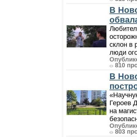
В Нов
обвала
Любител
осторож
склон в
люди ого
Опублико
810 пр
В Нов
постро
«Научную
Героев Д
на магис
безопасн
Опублико
803 пр