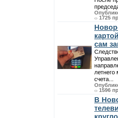
председа
Опублико
1725 п
Новор
карто
сам з
Следств
Управле
направле
летнего 
счета...
Опублико
1596 п
В Нов
телев
кругл