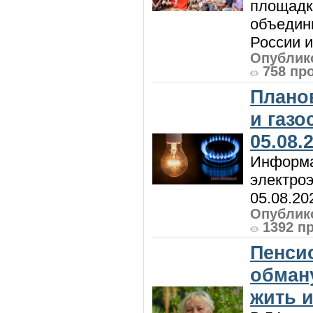
площадк
объедин
России и 
Опублико
758 пр
Плано
и газ
05.08.
Информа
электроэ
05.08.20
Опублико
1392 п
Пенси
обман
жить и