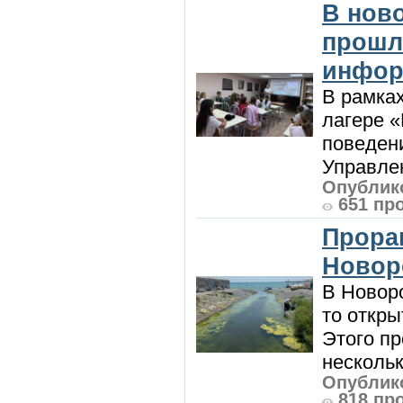
В нов
прошл
инфор
В рамка
лагере 
поведени
Управлен
Опублико
651 пр
Прора
Новор
В Новоро
то откры
Этого п
нескольк
Опублико
818 пр