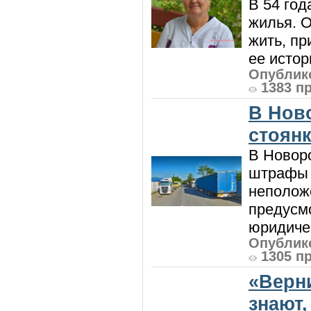
В 54 год
жилья. 
жить, пр
ее истор
Опублико
1383 п
В Нов
стоян
В Новоро
штрафы з
неполож
предусмо
юридичес
Опублико
1305 п
«Верн
знают,