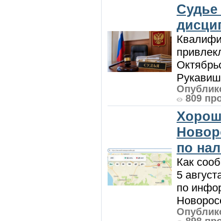
Судье
дисци
Квалифи
привлек
Октябрь
Рукавиш
Опублико
809 пр
Хорош
Новор
по на
Как сооб
5 август
по инфо
Новоросс
Опублико