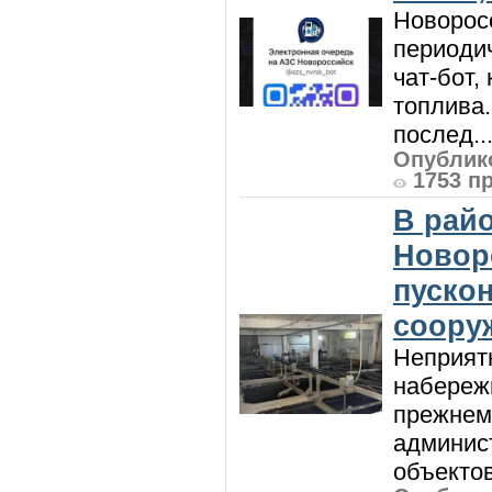
Новорос
периодич
чат-бот
топлива
послед..
Опублико
1753 п
В райо
Новор
пуско
соору
Неприят
набережн
прежнем
админис
объектов 