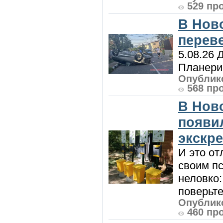
529 пр
В Нов
перев
5.08.26 
Планерис
Опублико
568 пр
В Нов
появи
экскр
И это от
своим пс
неловко:
поверьте
Опублико
460 пр