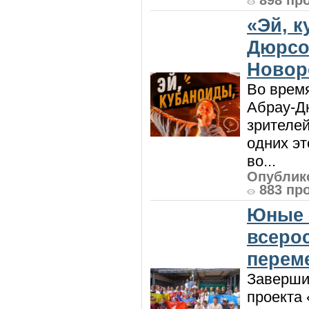
898 пр
«Эй, к
Дюрсо
Новор
Во врем
Абрау-Д
зрителей
одних эт
во...
Опублико
883 пр
Юные 
всеро
перем
Заверши
проекта 