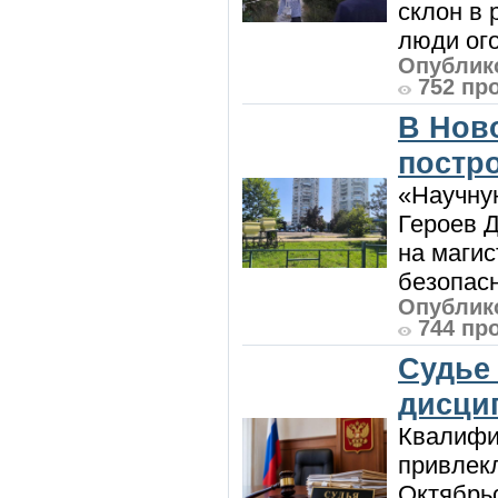
склон в
люди ого
Опублико
752 пр
В Нов
постро
«Научную
Героев Д
на магис
безопасн
Опублико
744 пр
Судье
дисци
Квалифи
привлек
Октябрь