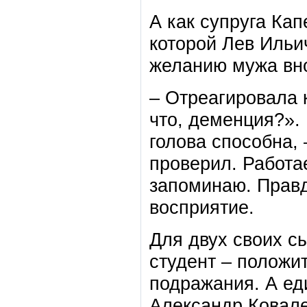
А как супруга Ка
которой Лев Ильич
желанию мужа вно
– Отреагировала к
что, деменция?». 
голова способна, 
проверил. Работа
запоминаю. Правд
восприятие.
Для двух своих сы
студент – положи
подражания. А ед
Александр Ковале