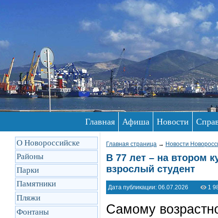
Главная
Афиша
Новости
Спра
О Новороссийске
Главная страница
→
Новости Новоросс
Районы
В 77 лет – на втором 
взрослый студент
Парки
Памятники
Дата публикации: 06.07.2026
1 9
Пляжи
Самому возрастно
Фонтаны