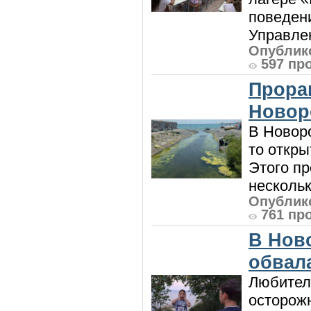
поведени
Управлен
Опублико
597 пр
Прора
Новор
В Новоро
то откры
Этого п
нескольк
Опублико
761 пр
В Нов
обвала
Любител
осторож