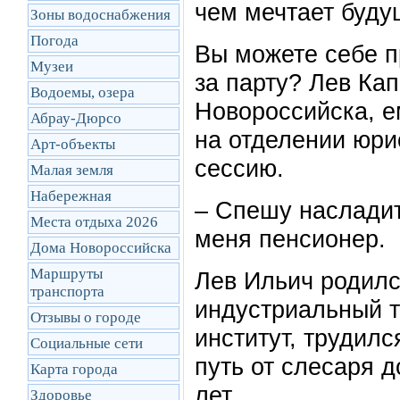
чем мечтает буду
Зоны водоснабжения
Погода
Вы можете себе пр
Музеи
за парту? Лев Ка
Водоемы, озера
Новороссийска, е
Абрау-Дюрсо
на отделении юри
Арт-объекты
сессию.
Малая земля
Набережная
– Спешу насладит
Места отдыха 2026
меня пенсионер.
Дома Новороссийска
Маршруты
Лев Ильич родился
транcпорта
индустриальный т
Отзывы о городе
институт, трудил
Социальные сети
путь от слесаря д
Карта города
лет.
Здоровье