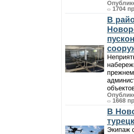
Опублико
1704 п
В райо
Новор
пуско
соору
Неприят
набережн
прежнем
админис
объектов 
Опублико
1668 п
В Нов
турецк
Экипаж с