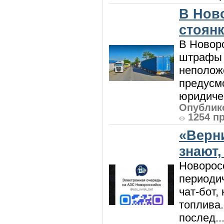
В Нов
стоян
В Новоро
штрафы з
неполож
предусмо
юридичес
Опублико
1254 п
«Верн
знают,
Новорос
периодич
чат-бот
топлива
послед..