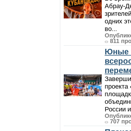
Абрау-Д
зрителей
одних эт
во...
Опублико
811 пр
Юные 
всеро
перем
Заверши
проекта 
площадк
объедин
России и 
Опублико
707 пр