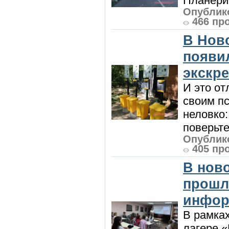
Планерис
Опублико
466 пр
В Нов
появи
экскр
И это от
своим пс
неловко:
поверьте
Опублико
405 пр
В нов
прошл
инфор
В рамка
лагере 