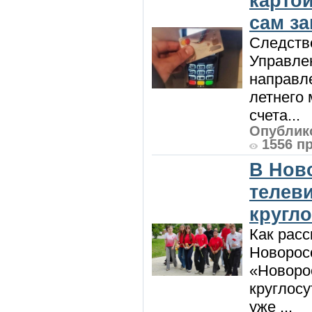
карто
сам з
Следств
Управле
направле
летнего 
счета...
Опублико
1556 п
В Нов
телев
кругл
Как расс
Новорос
«Новорос
круглосу
уже ...