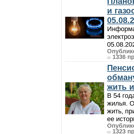
Плано
и газ
05.08.
Информа
электроэ
05.08.20
Опублико
1336 п
Пенси
обман
жить и
В 54 год
жилья. 
жить, пр
ее истор
Опублико
1323 п