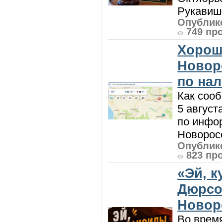
Рукавиш
Опублико
749 пр
Хорош
Новор
по на
Как сооб
5 август
по инфо
Новоросс
Опублико
823 пр
«Эй, к
Дюрсо
Новор
Во врем