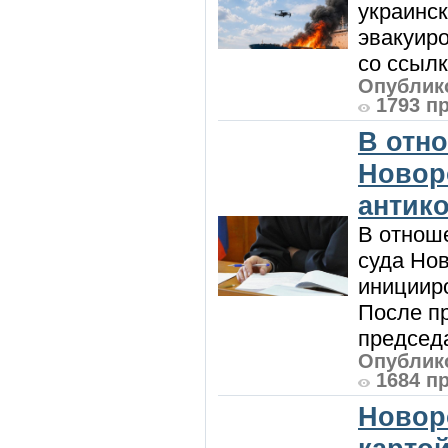
украинск
эвакуиро
со ссылк
Опублико
1793 п
В отн
Новор
антик
В отнош
суда Но
инициир
После п
председа
Опублико
1684 п
Новор