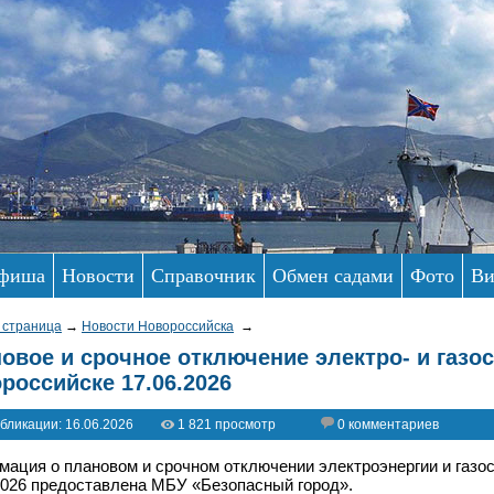
фиша
Новости
Справочник
Обмен садами
Фото
Ви
 страница
→
Новости Новороссийска
→
овое и срочное отключение электро- и газо
российске 17.06.2026
бликации: 16.06.2026
1 821 просмотр
0 комментариев
ация о плановом и срочном отключении электроэнергии и газо
2026 предоставлена МБУ «Безопасный город».