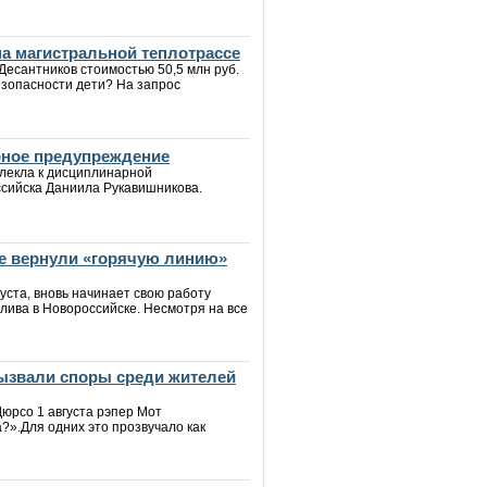
а магистральной теплотрассе
Десантников стоимостью 50,5 млн руб.
езопасности дети? На запрос
рное предупреждение
влекла к дисциплинарной
ссийска Даниила Рукавишникова.
ке вернули «горячую линию»
уста, вновь начинает свою работу
ива в Новороссийске. Несмотря на все
вызвали споры среди жителей
юрсо 1 августа рэпер Мот
?».Для одних это прозвучало как