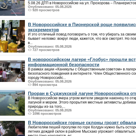
5.08.26 ДТП в Новороссийске на ул. Прохорова – Планеристов. 
Опубликовано: 05.08.2026
920 просмотров
В Новороссийске в Пионерской роще появилис
экскрементов
И это отличный повод поговорить о том, что убирать за своим
бывает неловко: вокруг люди, кажется, что все смотрят. Но по
в...
Опубликовано: 05.08.2026
727 просмотров
В новороссийском лагере «Глобус» прошли вст
информационной безопасности
В рамках акции «Каникулы с Общественным советом» в лаге
безопасного поведения в интернете. Член Общественного со
городу Новороссийс...
Опубликовано: 05.08.2026
894 просмотра
Проран в Суджукской лагуне Новороссийска от
В Новороссийске вчера утром жители увидели наконец-то от
лагуной и морем. Этого прорытия местные активисты добива
природы из-за того,...
Опубликовано: 05.08.2026
1096 просмотров
В Новороссийске горные склоны грозят обвалам
Любителям пешей прогулки по горе Колдун нужно быть осто
летних дождей склон в районе Мысхако угрожает обвалиться
место (оно находится, ес...