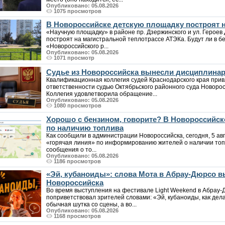
Опубликовано: 05.08.2026
1075 просмотров
В Новороссийске детскую площадку построят н
«Научную площадку» в районе пр. Дзержинского и ул. Героев 
построят на магистральной теплотрассе АТЭКа. Будут ли в б
«Новороссийского р...
Опубликовано: 05.08.2026
1071 просмотр
Судье из Новороссийска вынесли дисциплина
Квалификационная коллегия судей Краснодарского края при
ответственности судью Октябрьского районного суда Новоро
Коллегия удовлетворила обращение...
Опубликовано: 05.08.2026
1080 просмотров
Хорошо с бензином, говорите? В Новороссийс
по наличию топлива
Как сообщили в администрации Новороссийска, сегодня, 5 авг
«горячая линия» по информированию жителей о наличии топл
сообщения о то...
Опубликовано: 05.08.2026
1186 просмотров
«Эй, кубаноиды»: слова Мота в Абрау-Дюрсо 
Новороссийска
Во время выступления на фестивале Light Weekend в Абрау-Д
поприветствовал зрителей словами: «Эй, кубаноиды, как дела
обычная шутка со сцены, а во...
Опубликовано: 05.08.2026
1168 просмотров