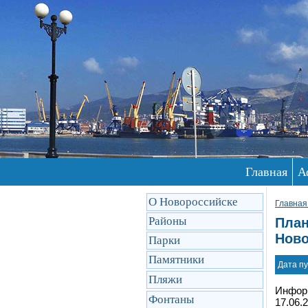
Главная
А
О Новороссийске
Главная
Районы
План
Ново
Парки
Памятники
Дата пу
Пляжи
Информ
Фонтаны
17.06.