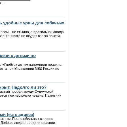
...
ь удобные урны для собачьих
 псом – не стыдно, а правильно! Иногда
верьте: никто не осудит вас за пакетик
речи с детьми по
ре «Глобус» детям напомнили правила
вета при Управлении МВД России по
крыт. Надолго ли это?
крытый проран между Суджукской
ются уже несколько недель. Памятник
и (есть адреса)
рожным. После обильных весенне-
. Добрые люди огородили опасное