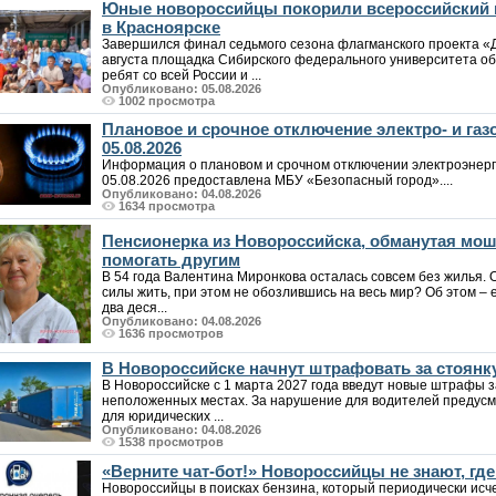
Юные новороссийцы покорили всероссийский 
в Красноярске
Завершился финал седьмого сезона флагманского проекта «
августа площадка Сибирского федерального университета о
ребят со всей России и ...
Опубликовано: 05.08.2026
1002 просмотра
Плановое и срочное отключение электро- и га
05.08.2026
Информация о плановом и срочном отключении электроэнерг
05.08.2026 предоставлена МБУ «Безопасный город»....
Опубликовано: 04.08.2026
1634 просмотра
Пенсионерка из Новороссийска, обманутая мо
помогать другим
В 54 года Валентина Миронкова осталась совсем без жилья. 
силы жить, при этом не обозлившись на весь мир? Об этом – е
два деся...
Опубликовано: 04.08.2026
1636 просмотров
В Новороссийске начнут штрафовать за стоянк
В Новороссийске с 1 марта 2027 года введут новые штрафы за
неположенных местах. За нарушение для водителей предусмо
для юридических ...
Опубликовано: 04.08.2026
1538 просмотров
«Верните чат-бот!» Новороссийцы не знают, где
Новороссийцы в поисках бензина, который периодически исче