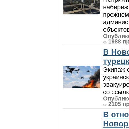
набережн
прежнем
админис
объектов 
Опублико
1988 п
В Нов
турецк
Экипаж с
украинск
эвакуиро
со ссылк
Опублико
2105 п
В отн
Новор