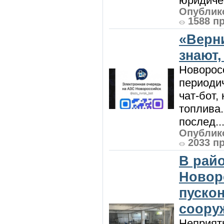
юридичес
Опублико
1588 п
«Верн
знают,
Новорос
периодич
чат-бот
топлива
послед..
Опублико
2033 п
В райо
Новор
пуско
соору
Неприят