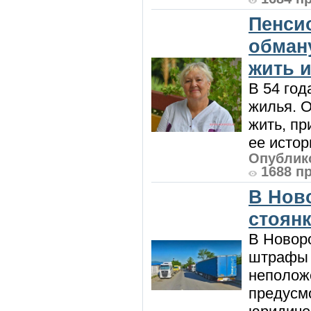
Пенси
обман
жить и
В 54 год
жилья. 
жить, пр
ее истор
Опублико
1688 п
В Нов
стоян
В Новоро
штрафы з
неполож
предусмо