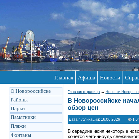
Главная
Афиша
Новости
Спра
О Новороссийске
Главная страница
→
Новости Новоросс
Районы
В Новороссийске начал
обзор цен
Парки
Памятники
Дата публикации: 16.06.2026
1 6
Пляжи
В середине июня некоторые нов
Фонтаны
хочется чего-нибудь свеженького