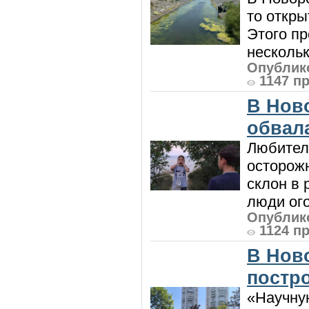
то откры
Этого п
нескольк
Опублико
1147 п
В Нов
обвала
Любител
осторож
склон в
люди ого
Опублико
1124 п
В Нов
постро
«Научную