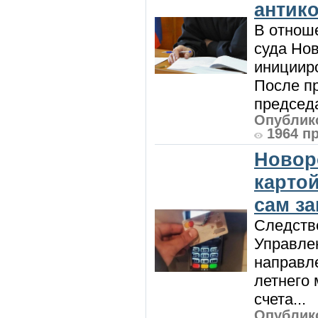
антик
В отнош
суда Но
инициир
После п
председа
Опублико
1964 п
Новор
карто
сам з
Следств
Управле
направле
летнего 
счета...
Опублико