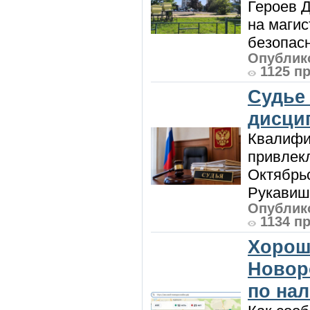
Героев Д
на магис
безопасн
Опублико
1125 п
Судье
дисци
Квалифи
привлек
Октябрь
Рукавиш
Опублико
1134 п
Хорош
Новор
по на