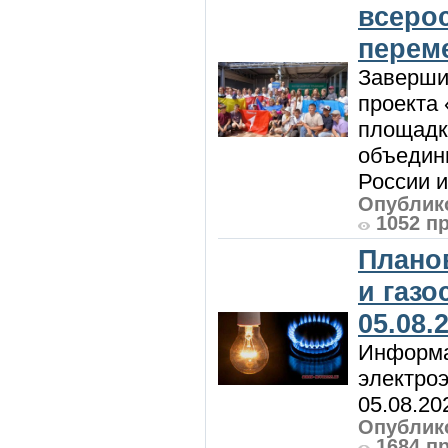
всеро
перем
Заверши
проекта 
площадк
объедин
России и 
Опублико
1052 п
Плано
и газ
05.08.
Информа
электроэ
05.08.20
Опублико
1684 п