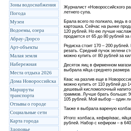
Зоны водоснабжения
Журналист «Новороссийского раб
летнего супа.
Погода
Брала всего по полкило, ведь в 
Музеи
картошка. Сейчас на рынке прод
Водоемы, озера
120 рублей. Но ею лучше насла
продается от 65 до 80 рублей за
Абрау-Дюрсо
Редиска стоит 170 – 200 рублей.
Арт-объекты
резать. Средний пучок зелени ст
Малая земля
можно купить от 80 рублей за ки
Набережная
Десяток яиц в фирменном магази
выбрала яйца среднего размера 
Места отдыха 2026
Квас на разлив еще в Новоросси
Дома Новороссийска
можно купить от 110 рублей до 
дешевый кисломолочный напиток 
Маршруты
граммов. Лучше брать больше: 9
транcпорта
105 рублей. Мой выбор
–
один ли
Отзывы о городе
Также я выбрала вареную колбасу
Социальные сети
Итого: колбаса, кефир/квас, яйц
Карта города
рублей. Набор с кефиром – в 640
Здоровье