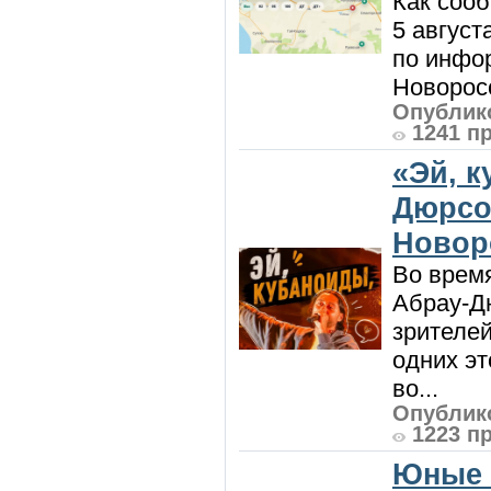
Как сооб
5 август
по инфо
Новоросс
Опублико
1241 п
«Эй, к
Дюрсо
Новор
Во врем
Абрау-Д
зрителей
одних эт
во...
Опублико
1223 п
Юные 