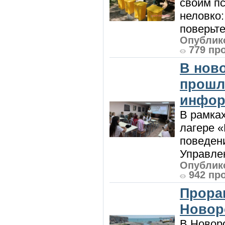
своим пс
неловко:
поверьте
Опублико
779 пр
В нов
прошл
инфор
В рамка
лагере 
поведени
Управлен
Опублико
942 пр
Прора
Новор
В Новоро