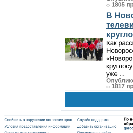
1805 п
В Нов
телев
кругл
Как расс
Новорос
«Новорос
круглосу
уже ...
Опублико
1817 п
По в
Сообщить о нарушении авторских прав
Служба поддержки
обра
Условия предоставления информации
Добавить организацию
goro