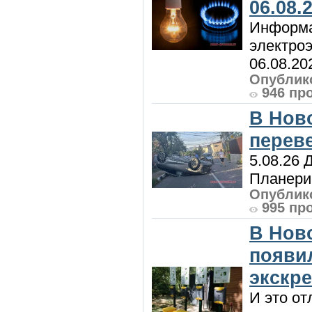
06.08.
Информа
электроэ
06.08.20
Опублико
946 пр
В Нов
перев
5.08.26 
Планерис
Опублико
995 пр
В Нов
появи
экскр
И это от