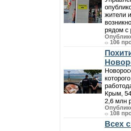
опублик
жители и
возникн
рядом с 
Опублико
106 пр
Похити
Новор
Новорос
которого
работод
Крым, 5
2,6 млн р
Опублико
108 пр
Всех 