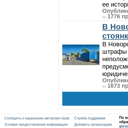
ее истор
Опублико
1776 п
В Нов
стоян
В Новоро
штрафы з
неполож
предусмо
юридичес
Опублико
1673 п
По в
Сообщить о нарушении авторских прав
Служба поддержки
обра
Условия предоставления информации
Добавить организацию
goro