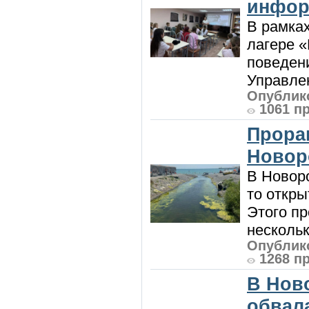
инфор
В рамка
лагере 
поведени
Управлен
Опублико
1061 п
Прора
Новор
В Новоро
то откры
Этого п
нескольк
Опублико
1268 п
В Нов
обвала