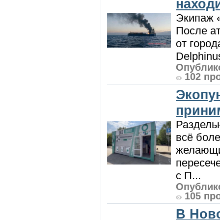
наход
Экипаж 
После ат
от город
Delphinu
Опублико
102 пр
Экопу
приним
Раздель
всё боле
желающи
пересече
с П...
Опублико
105 пр
В Нов