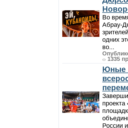
Новор
Во врем
Абрау-Д
зрителей
одних эт
во...
Опублико
1335 п
Юные 
всеро
перем
Заверши
проекта 
площадк
объедин
России и 