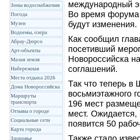
международный э
Зоны водоснабжения
Во время форума 
Погода
будут изменения.
Музеи
Водоемы, озера
Как сообщил глав
Абрау-Дюрсо
посетивший меро
Арт-объекты
Новороссийска н
Малая земля
соглашений.
Набережная
Места отдыха 2026
Так что теперь в
Дома Новороссийска
восьмиэтажного г
Маршруты
196 мест размеще
транcпорта
Отзывы о городе
мест. Ожидается, 
Социальные сети
появится 50 рабоч
Карта города
Также стало изве
Здоровье