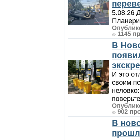
перев
5.08.26 
Планерис
Опублико
1145 п
В Нов
появи
экскр
И это от
своим пс
неловко:
поверьте
Опублико
902 пр
В нов
прошл