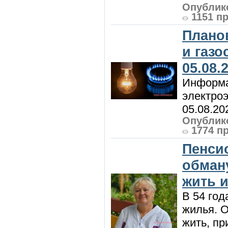
Опублико
1151 п
Плано
и газ
05.08.
Информа
электроэ
05.08.20
Опублико
1774 п
Пенси
обман
жить и
В 54 год
жилья. 
жить, пр