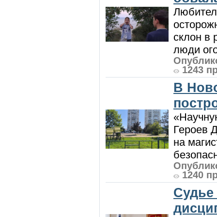
Любител
осторож
склон в
люди ого
Опублико
1243 п
В Нов
постро
«Научную
Героев Д
на магис
безопасн
Опублико
1240 п
Судье
дисци