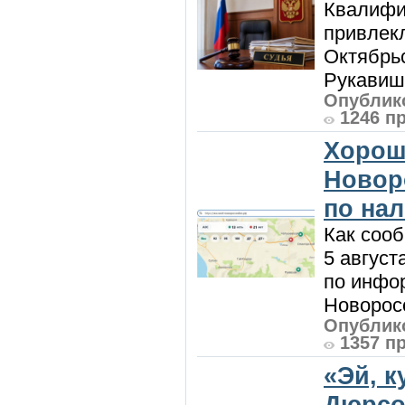
Квалифи
привлек
Октябрь
Рукавиш
Опублико
1246 п
Хорош
Новор
по на
Как сооб
5 август
по инфо
Новоросс
Опублико
1357 п
«Эй, к
Дюрсо