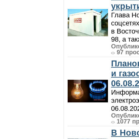
укрыт
Глава Н
соцсетях
в Восточ
98, а та
Опублико
97 про
Плано
и газ
06.08.
Информа
электроэ
06.08.20
Опублико
1077 п
В Нов