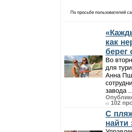
По просьбе пользователей са
«Кажд
как н
берег 
Во вторн
для тур
Анна Пш
сотрудн
завода ..
Опублико
102 пр
С пляж
найти
Управле