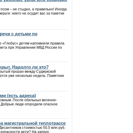
 псом – не стыдно, а правильно! Иногда
верьте: никто не осудит вас за пакетик
речи с детьми по
ре «Глобус» детям напомнили правила
вета при Управлении МВД России по
крыт. Надолго ли это?
крытый проран между Суджукской
ются уже несколько недель. Памятник
и (есть адреса)
рожным. После обильных весенне-
. Добрые люди огородили опасное
а магистральной теплотрассе
Десантников стоимостью 50,5 млн руб.
езопасности дети? На запрос