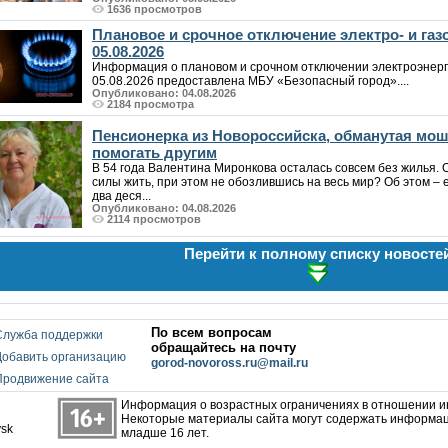
1636 просмотров
Плановое и срочное отключение электро- и га
05.08.2026
Информация о плановом и срочном отключении электроэнерг
05.08.2026 предоставлена МБУ «Безопасный город»....
Опубликовано: 04.08.2026
2184 просмотра
Пенсионерка из Новороссийска, обманутая мо
помогать другим
В 54 года Валентина Миронкова осталась совсем без жилья. 
силы жить, при этом не обозлившись на весь мир? Об этом – е
два деся...
Опубликовано: 04.08.2026
2114 просмотров
Перейти к полному списку новосте
По всем вопросам
Служба поддержки
обращайтесь на почту
Добавить организацию
gorod-novoross.ru@mail.ru
Продвижение сайта
Информация о возрастных ограничениях в отношении 
Некоторые материалы сайта могут содержать информац
ysk
младше 16 лет.