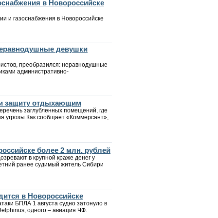
зоснабжения в Новороссийске
ии и газоснабжения в Новороссийске
 неравнодушные девушки
уристов, преобразился: неравнодушные
иками административно-
йти защиту отдыхающим
еречень заглубленных помещений, где
ия угрозы.Как сообщает «Коммерсант»,
российске более 2 млн. рублей
озревают в крупной краже денег у
летний ранее судимый житель Сибири
дится в Новороссийске
таки БПЛА 1 августа судно затонуло в
Delphinus, одного – авиация ЧФ.