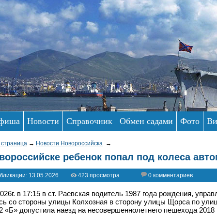
фиша
Новости
Справочник
Обмен садами
Фото
Ви
 страница
→
Новости Новороссийска
→
вороссийске ребенок попал под колеса авт
бликации: 13.05.2026
423 просмотра
0 комментариев
2026г. в 17:15 в ст. Раевская водитель 1987 года рождения, упра
сь со стороны улицы Колхозная в сторону улицы Щорса по улиц
2 «Б» допустила наезд на несовершеннолетнего пешехода 2018 