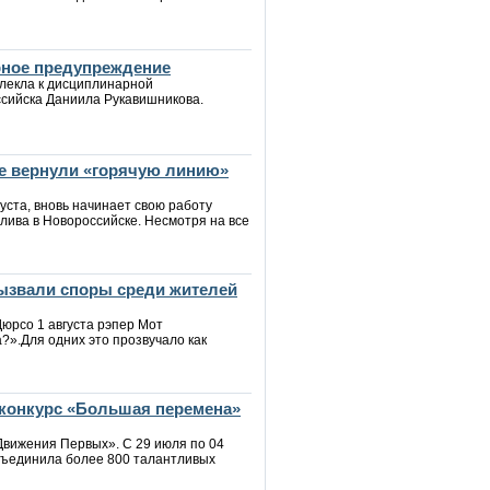
рное предупреждение
влекла к дисциплинарной
ссийска Даниила Рукавишникова.
ке вернули «горячую линию»
уста, вновь начинает свою работу
ива в Новороссийске. Несмотря на все
вызвали споры среди жителей
юрсо 1 августа рэпер Мот
?».Для одних это прозвучало как
конкурс «Большая перемена»
Движения Первых». С 29 июля по 04
бъединила более 800 талантливых