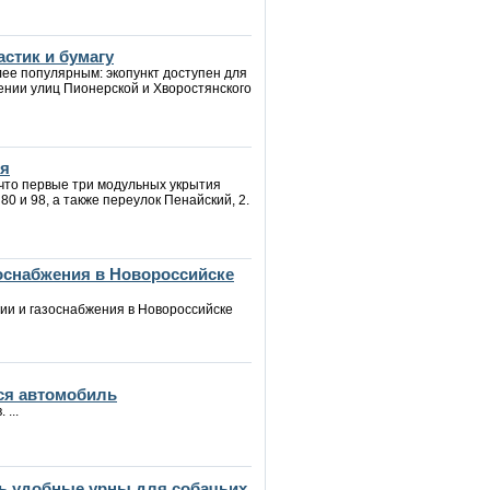
стик и бумагу
лее популярным: экопункт доступен для
ении улиц Пионерской и Хворостянского
ия
 что первые три модульных укрытия
0 и 98, а также переулок Пенайский, 2.
зоснабжения в Новороссийске
ии и газоснабжения в Новороссийске
ся автомобиль
...
ь удобные урны для собачьих