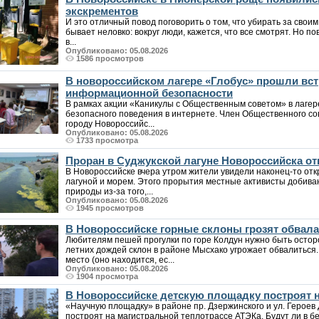
экскрементов
И это отличный повод поговорить о том, что убирать за своим
бывает неловко: вокруг люди, кажется, что все смотрят. Но по
в...
Опубликовано: 05.08.2026
1586 просмотров
В новороссийском лагере «Глобус» прошли вст
информационной безопасности
В рамках акции «Каникулы с Общественным советом» в лаге
безопасного поведения в интернете. Член Общественного со
городу Новороссийс...
Опубликовано: 05.08.2026
1733 просмотра
Проран в Суджукской лагуне Новороссийска от
В Новороссийске вчера утром жители увидели наконец-то от
лагуной и морем. Этого прорытия местные активисты добива
природы из-за того,...
Опубликовано: 05.08.2026
1945 просмотров
В Новороссийске горные склоны грозят обвалам
Любителям пешей прогулки по горе Колдун нужно быть осто
летних дождей склон в районе Мысхако угрожает обвалиться
место (оно находится, ес...
Опубликовано: 05.08.2026
1904 просмотра
В Новороссийске детскую площадку построят н
«Научную площадку» в районе пр. Дзержинского и ул. Героев 
построят на магистральной теплотрассе АТЭКа. Будут ли в б