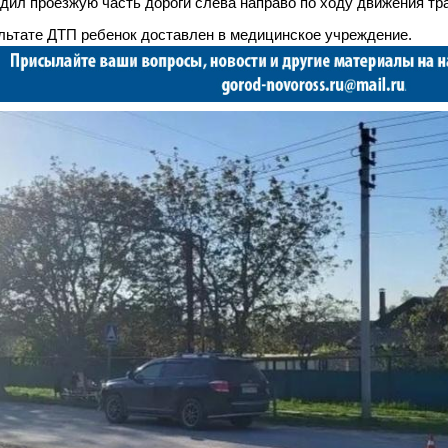
дил проезжую часть дороги слева направо по ходу движения тр
льтате ДТП ребенок доставлен в медицинское учреждение.