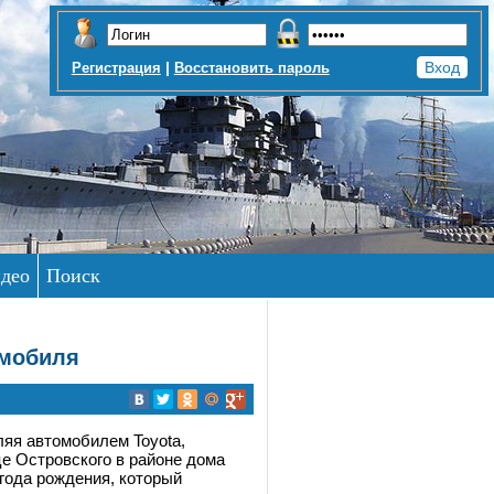
|
Регистрация
Восстановить пароль
део
Поиск
омобиля
вляя автомобилем Toyota,
е Островского в районе дома
года рождения, который