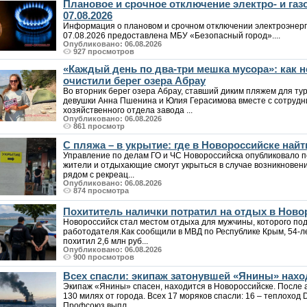
Плановое и срочное отключение электро- и га
07.08.2026
Информация о плановом и срочном отключении электроэнерг
07.08.2026 предоставлена МБУ «Безопасный город»....
Опубликовано: 06.08.2026
927 просмотров
«Каждый день по два-три мешка мусора»: как
очистили берег озера Абрау
Во вторник берег озера Абрау, ставший диким пляжем для т
девушки Анна Пшенина и Юлия Герасимова вместе с сотрудн
хозяйственного отдела завода ...
Опубликовано: 06.08.2026
861 просмотр
С пляжа – в укрытие: где в Новороссийске на
Управление по делам ГО и ЧС Новороссийска опубликовало п
жители и отдыхающие смогут укрыться в случае возникновен
рядом с рекреац...
Опубликовано: 06.08.2026
874 просмотра
Похититель налички потратил на отдых в Ново
Новороссийск стал местом отдыха для мужчины, которого под
работодателя.Как сообщили в МВД по Республике Крым, 54-
похитил 2,6 млн руб...
Опубликовано: 06.08.2026
900 просмотров
Всех спасли: экипаж затонувшей «Янины» нахо
Экипаж «Янины» спасен, находится в Новороссийске. После а
130 милях от города. Всех 17 моряков спасли: 16 – теплоход 
Профсоюз выпл...