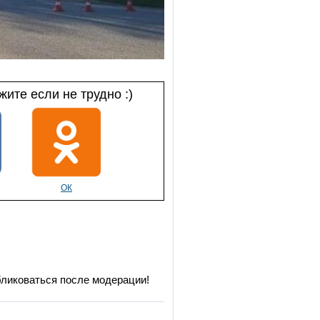
ите если не трудно :)
ОК
бликоваться после модерации!