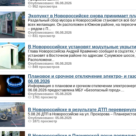
Опубликовано: 06.08.2026
952 просмотра
Экопункт в Новороссийске снова принимает пла
Раздельный сбор мусора в Новороссийске становится всё бо
всех желающих. Он расположен в Южном районе, на пересеч
– рядом с П...
Опубликовано: 06.08.2026
831 просмотр
В Новороссийске установят модульные укрыт
Глава Новороссийска Андрей Кравченко сообщил в соцсетях,
установят в Восточном районе по адресам: Сухумское шоссе, 8
Расположени...
Опубликовано: 06.08.2026
849 просмотров
Плановое и срочное отключение электро- и га
06.08.2026
Информация о плановом и срочном отключении электроэнерг
06.08.2026 предоставлена МБУ «Безопасный город»....
Опубликовано: 05.08.2026
1761 просмотр
В Новороссийске в результате ДТП перевернул
5.08.26 ДТП в Новороссийске на ул. Прохорова – Планеристов. 
Опубликовано: 05.08.2026
1871 просмотр
В Новороссийске в Пионерской роще появилис