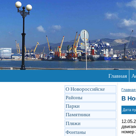
Главная
А
О Новороссийске
Главная
Районы
В Но
Парки
Дата пу
Памятники
12.05.
Пляжи
двигая
номер 
Фонтаны