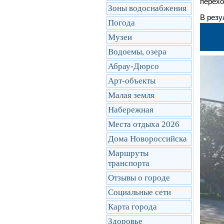
перехо
Зоны водоснабжения
В резу
Погода
Музеи
Водоемы, озера
Абрау-Дюрсо
Арт-объекты
Малая земля
Набережная
Места отдыха 2026
Дома Новороссийска
Маршруты
транcпорта
Отзывы о городе
Социальные сети
Карта города
Здоровье