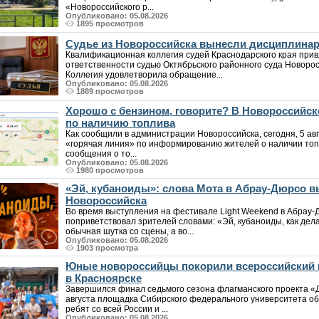
«Новороссийского р...
Опубликовано: 05.08.2026
1895 просмотров
Судье из Новороссийска вынесли дисциплина
Квалификационная коллегия судей Краснодарского края при
ответственности судью Октябрьского районного суда Новоро
Коллегия удовлетворила обращение...
Опубликовано: 05.08.2026
1889 просмотров
Хорошо с бензином, говорите? В Новороссийс
по наличию топлива
Как сообщили в администрации Новороссийска, сегодня, 5 авг
«горячая линия» по информированию жителей о наличии топл
сообщения о то...
Опубликовано: 05.08.2026
1980 просмотров
«Эй, кубаноиды»: слова Мота в Абрау-Дюрсо 
Новороссийска
Во время выступления на фестивале Light Weekend в Абрау-Д
поприветствовал зрителей словами: «Эй, кубаноиды, как дела
обычная шутка со сцены, а во...
Опубликовано: 05.08.2026
1903 просмотра
Юные новороссийцы покорили всероссийский 
в Красноярске
Завершился финал седьмого сезона флагманского проекта «
августа площадка Сибирского федерального университета о
ребят со всей России и ...
Опубликовано: 05.08.2026