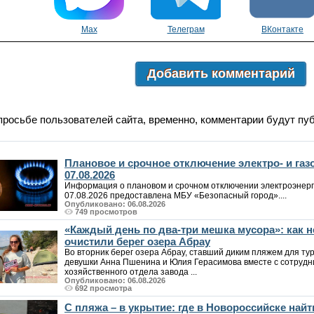
Max
Телеграм
ВКонтакте
Добавить комментарий
просьбе пользователей сайта, временно, комментарии будут пу
Плановое и срочное отключение электро- и га
07.08.2026
Информация о плановом и срочном отключении электроэнерг
07.08.2026 предоставлена МБУ «Безопасный город»....
Опубликовано: 06.08.2026
749 просмотров
«Каждый день по два-три мешка мусора»: как
очистили берег озера Абрау
Во вторник берег озера Абрау, ставший диким пляжем для т
девушки Анна Пшенина и Юлия Герасимова вместе с сотрудн
хозяйственного отдела завода ...
Опубликовано: 06.08.2026
692 просмотра
С пляжа – в укрытие: где в Новороссийске на