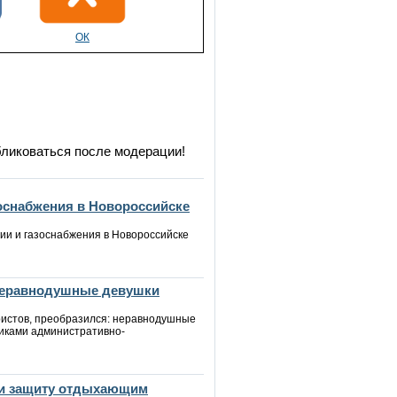
ОК
бликоваться после модерации!
зоснабжения в Новороссийске
ии и газоснабжения в Новороссийске
 неравнодушные девушки
уристов, преобразился: неравнодушные
иками административно-
йти защиту отдыхающим