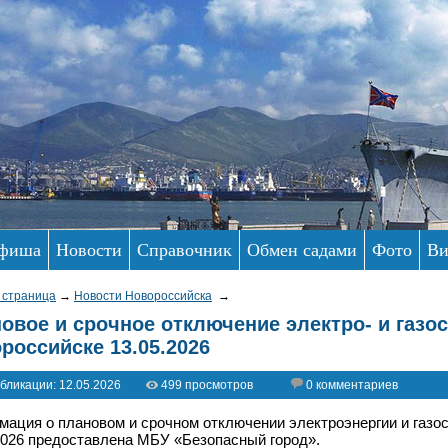
фиша
Новости
Справочник
Обмен садами
Фото
Ви
 страница
→
Новости Новороссийска
→
овое и срочное отключение электро- и газо
российске 13.05.2026
бликации: 12.05.2026
499 просмотров
0 комментариев
ация о плановом и срочном отключении электроэнергии и газо
2026 предоставлена МБУ «Безопасный город».