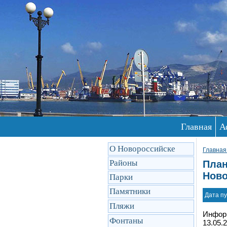
Главная
А
О Новороссийске
Главная
Районы
План
Ново
Парки
Памятники
Дата пу
Пляжи
Информ
Фонтаны
13.05.