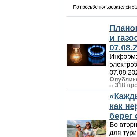
По просьбе пользователей са
Плано
и газ
07.08.
Информа
электроэ
07.08.20
Опублико
318 пр
«Кажд
как н
берег 
Во вторн
для тур