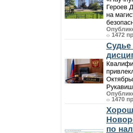
Героев Д
на магис
безопасн
Опублико
1472 п
Судье
дисци
Квалифи
привлек
Октябрь
Рукавиш
Опублико
1470 п
Хорош
Новор
по на