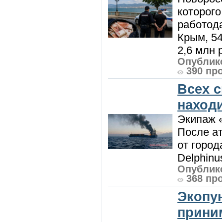
которого
работод
Крым, 5
2,6 млн р
Опублико
390 пр
Всех 
наход
Экипаж 
После ат
от город
Delphinu
Опублико
368 пр
Экопу
приним