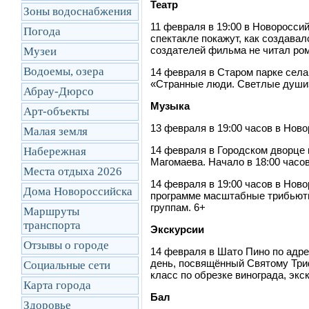
Театр
Зоны водоснабжения
11 февраля в 19:00 в Новоросси
Погода
спектакле покажут, как создавал
создателей фильма не читал ро
Музеи
Водоемы, озера
14 февраля в Старом парке сел
«Странные люди. Светлые души».
Абрау-Дюрсо
Музыка
Арт-объекты
13 февраля в 19:00 часов в Нов
Малая земля
14 февраля в Городском дворце
Набережная
Магомаева. Начало в 18:00 часов
Места отдыха 2026
14 февраля в 19:00 часов в Нов
Дома Новороссийска
программе масштабные трибьюты
группам. 6+
Маршруты
транcпорта
Экскурсии
Отзывы о городе
14 февраля в Шато Пино по адре
день, посвящённый Святому Триф
Социальные сети
класс по обрезке винограда, экс
Карта города
Бал
Здоровье