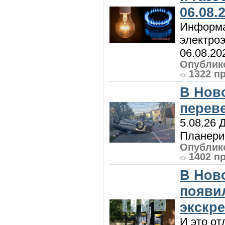
06.08.
Информа
электроэ
06.08.20
Опублико
1322 п
В Нов
перев
5.08.26 
Планерис
Опублико
1402 п
В Нов
появи
экскр
И это от