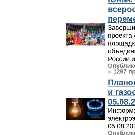
всеро
перем
Заверши
проекта 
площадк
объедин
России и 
Опублико
1297 п
Плано
и газ
05.08.
Информа
электроэ
05.08.20
Опублико