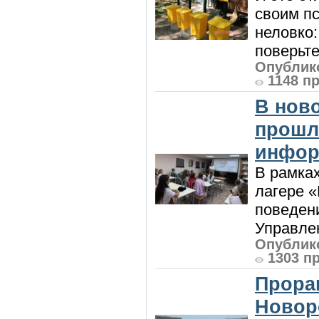
своим пс
неловко:
поверьте
Опублико
1148 п
В нов
прошл
инфор
В рамка
лагере 
поведени
Управлен
Опублико
1303 п
Прора
Новор