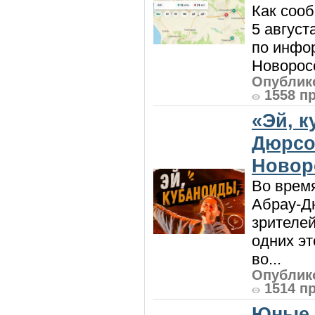
Как сооб
5 август
по инфо
Новоросс
Опублико
1558 п
«Эй, к
Дюрсо
Новор
Во врем
Абрау-Д
зрителей
одних эт
во...
Опублико
1514 п
Юные 