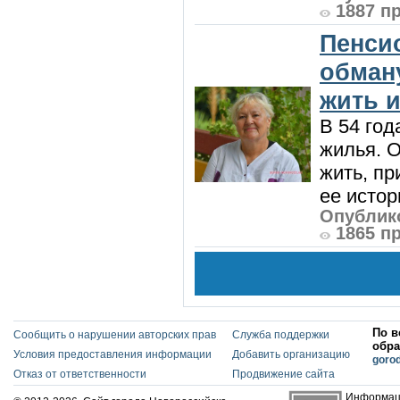
1887 п
Пенси
обман
жить и
В 54 год
жилья. 
жить, пр
ее истор
Опублико
1865 п
По в
Сообщить о нарушении авторских прав
Служба поддержки
обра
Условия предоставления информации
Добавить организацию
goro
Отказ от ответственности
Продвижение сайта
Информаци