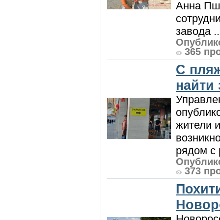
Анна Пш
сотрудн
завода ..
Опублико
365 пр
С пляж
найти
Управле
опублик
жители и
возникн
рядом с 
Опублико
373 пр
Похити
Новор
Новорос