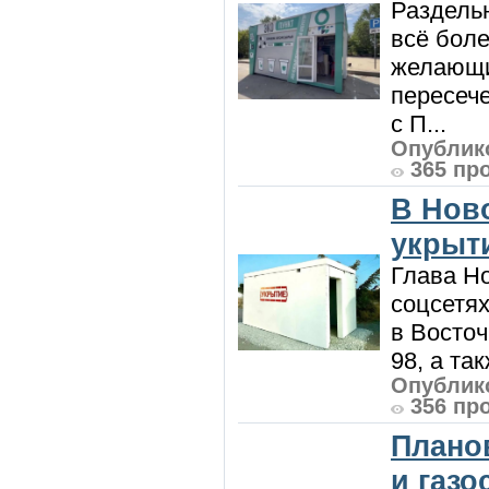
Раздель
всё боле
желающи
пересече
с П...
Опублико
365 пр
В Нов
укрыт
Глава Н
соцсетях
в Восточ
98, а та
Опублико
356 пр
Плано
и газ