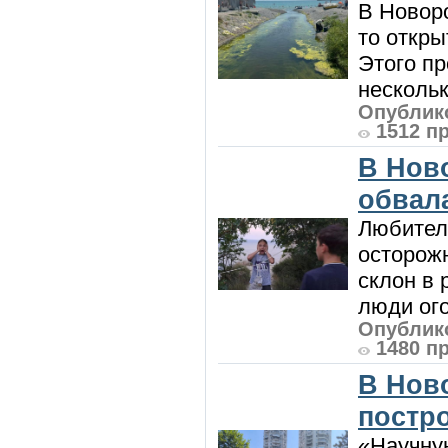
В Новоро
то откры
Этого п
нескольк
Опублико
1512 п
В Нов
обвала
Любител
осторож
склон в
люди ого
Опублико
1480 п
В Нов
постро
«Научную