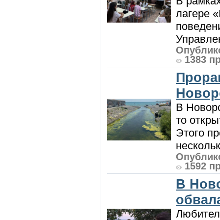
В рамка
лагере 
поведени
Управлен
Опублико
1383 п
Прора
Новор
В Новоро
то откры
Этого п
нескольк
Опублико
1592 п
В Нов
обвала
Любител