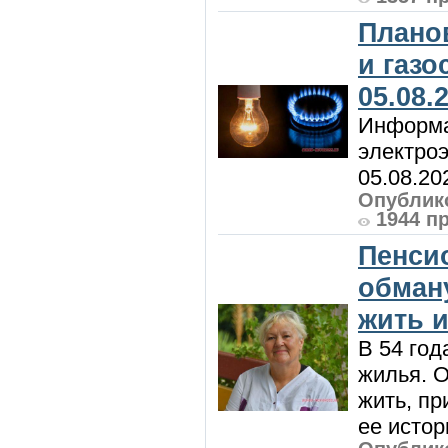
Плано
и газ
05.08.
Информа
электроэ
05.08.20
Опублико
1944 п
Пенси
обман
жить и
В 54 год
жилья. 
жить, пр
ее истор