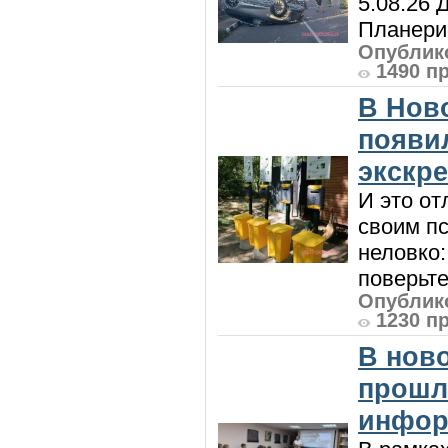
5.08.26 
Планерис
Опублико
1490 п
В Нов
появи
экскр
И это от
своим пс
неловко:
поверьте
Опублико
1230 п
В нов
прошл
инфор