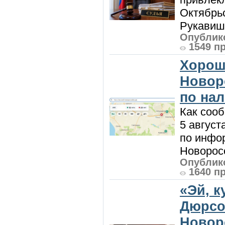
Октябрь
Рукавиш
Опублико
1549 п
Хорош
Новор
по на
Как сооб
5 август
по инфо
Новоросс
Опублико
1640 п
«Эй, к
Дюрсо
Новор