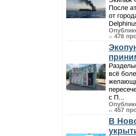
После ат
от город
Delphinu
Опублико
476 пр
Экопу
приним
Раздель
всё боле
желающи
пересече
с П...
Опублико
457 пр
В Нов
укрыт