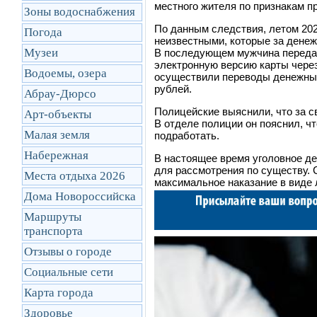
местного жителя по признакам п
Зоны водоснабжения
По данным следствия, летом 202
Погода
неизвестными, которые за денеж
Музеи
В последующем мужчина передал
электронную версию карты чере
Водоемы, озера
осуществили переводы денежных
рублей.
Абрау-Дюрсо
Полицейские выяснили, что за с
Арт-объекты
В отделе полиции он пояснил, ч
Малая земля
подработать.
Набережная
В настоящее время уголовное д
для рассмотрения по существу.
Места отдыха 2026
максимальное наказание в виде 
Дома Новороссийска
Маршруты
транcпорта
Отзывы о городе
Социальные сети
Карта города
Здоровье