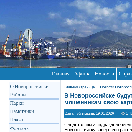
Главная
Афиша
Новости
Спра
О Новороссийске
Главная страница
→
Новости Новоросс
Районы
В Новороссийске буду
мошенникам свою карт
Парки
Памятники
Дата публикации: 19.01.2026
1 4
Пляжи
Следственным подразделением о
Фонтаны
Новороссийску завершено рассле