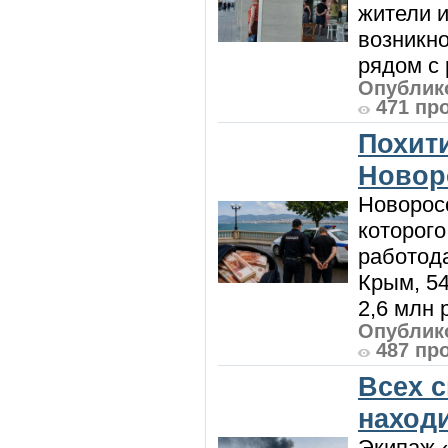
жители и
возникн
рядом с 
Опублико
471 пр
Похити
Новор
Новорос
которого
работод
Крым, 5
2,6 млн р
Опублико
487 пр
Всех 
наход
Экипаж 