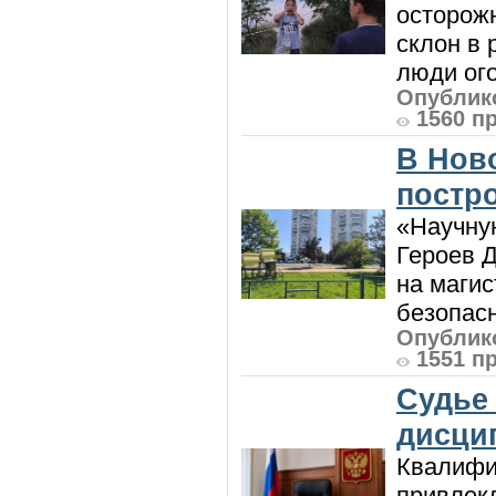
осторож
склон в
люди ого
Опублико
1560 п
В Нов
постро
«Научную
Героев Д
на магис
безопасн
Опублико
1551 п
Судье
дисци
Квалифи
привлек