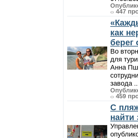
Опублико
447 пр
«Кажд
как н
берег 
Во вторн
для тур
Анна Пш
сотрудн
завода ..
Опублико
459 пр
С пляж
найти
Управле
опублик