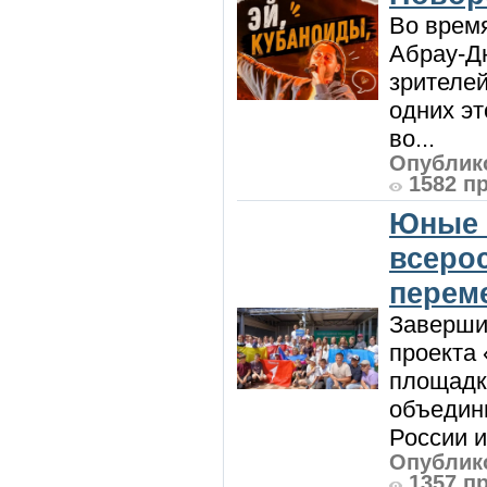
Во врем
Абрау-Д
зрителей
одних эт
во...
Опублико
1582 п
Юные 
всеро
перем
Заверши
проекта 
площадк
объедин
России и 
Опублико
1357 п