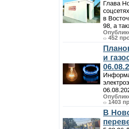
Глава Н
соцсетях
в Восточ
98, а та
Опублико
452 пр
Плано
и газ
06.08.
Информа
электроэ
06.08.20
Опублико
1403 п
В Нов
перев