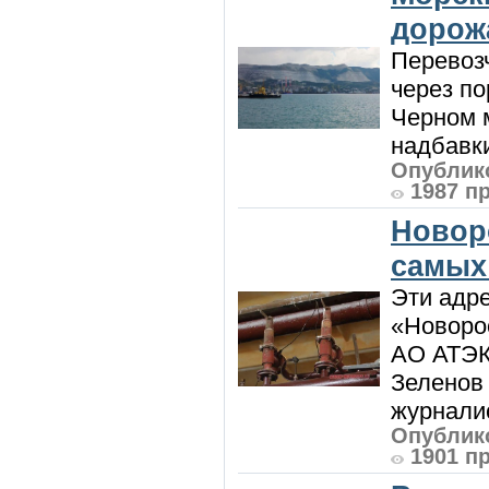
дорож
Перевоз
через по
Черном м
надбавки
Опублико
1987 п
Новор
самых
Эти адре
«Новорос
АО АТЭК
Зеленов 
журналис
Опублико
1901 п