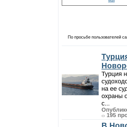
Max
По просьбе пользователей са
Турция
Новор
Турция н
судоход
на ее су
охраны 
с...
Опублико
195 пр
В Нов