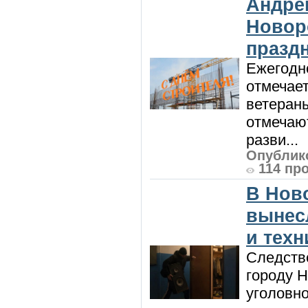
Андре
Новор
празд
Ежегодно
отмечает
ветеран
отмечают
разви...
Опублико
114 пр
В Нов
вынес
и техн
Следств
городу 
уголовно