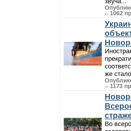
звуча...
Опублико
1062 п
Украи
объект
Новор
Иностра
прекрат
соответ
же стало
Опублико
1173 п
Новор
Всеро
страж
Во всеро