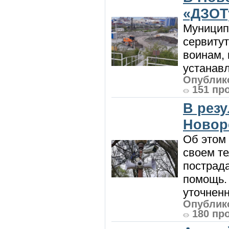
«ДЗОТ
Муницип
сервитут
воинам, 
устанавл
Опублико
151 пр
В рез
Новор
Об этом
своем т
пострад
помощь. 
уточненн
Опублико
180 пр