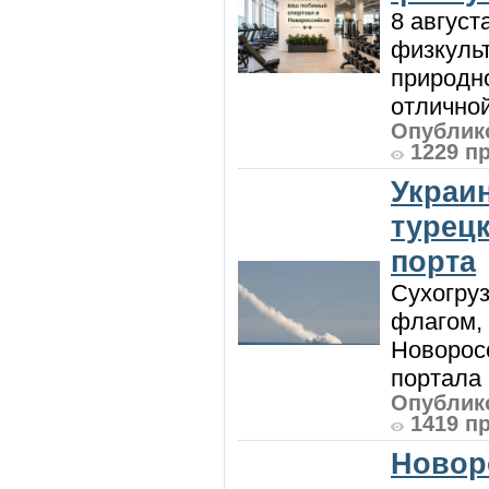
8 август
физкульт
природно
отличной
Опублико
1229 п
Украи
турецк
порта
Сухогру
флагом,
Новорос
портала 
Опублико
1419 п
Новор