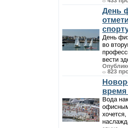
433 пр
День 
отмет
спорт
День физ
во втору
професси
вести зд
Опублико
823 пр
Новор
время
Вода нак
офисным
хочется,
наслажда