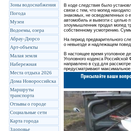
Зоны водоснабжения
В ходе следствия было установл
связи с тем, что мопед находил
Погода
знакомых, не осведомленных о е
автомобиль и вывезти с целью п
Музеи
злоумышленник продал мопед тр
Водоемы, озера
собственному усмотрению. Сумм
Абрау-Дюрсо
На период предварительного сл
о невыезде и надлежащем повед
Арт-объекты
В настоящее время уголовное де
Малая земля
Уголовного кодекса Российской
направлено в суд для рассмотре
Набережная
предусматривают максимальное н
Места отдыха 2026
Дома Новороссийска
Маршруты
транcпорта
Отзывы о городе
Социальные сети
Карта города
Здоровье