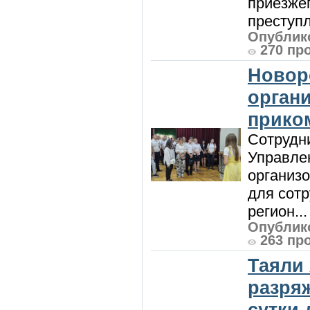
приезжег
преступл
Опублико
270 пр
Новор
орган
прико
Сотрудни
Управле
организо
для сот
регион...
Опублико
263 пр
Таяли
разря
сутки