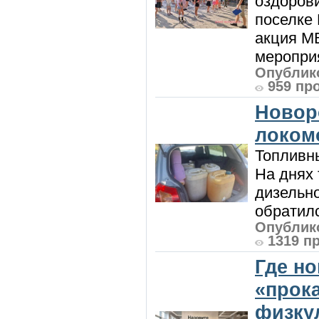
оздоров
поселке
акция М
мероприя
Опублико
959 пр
Новор
локом
Топливны
На днях
дизельн
обратилс
Опублико
1319 п
Где н
«прок
физку