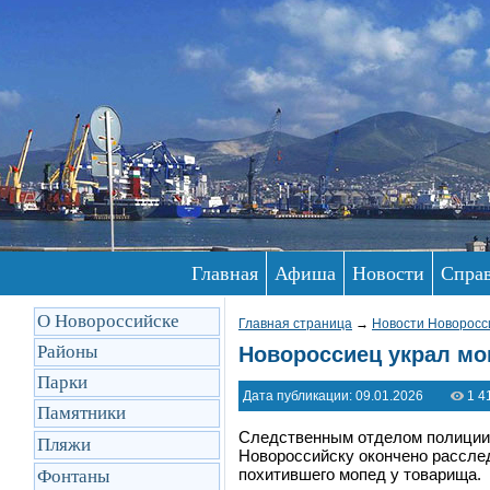
Главная
Афиша
Новости
Спра
О Новороссийске
Главная страница
→
Новости Новоросс
Районы
Новороссиец украл мо
Парки
Дата публикации: 09.01.2026
1 4
Памятники
Следственным отделом полиции 
Пляжи
Новороссийску окончено расслед
похитившего мопед у товарища.
Фонтаны