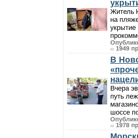
укрыт
Житель Н
на пляже
укрытие 
прокомме
Опублико
1949 п
В Нов
«проч
нацел
Вчера э
путь леж
магазин
шоссе п
Опублико
1978 п
Морск