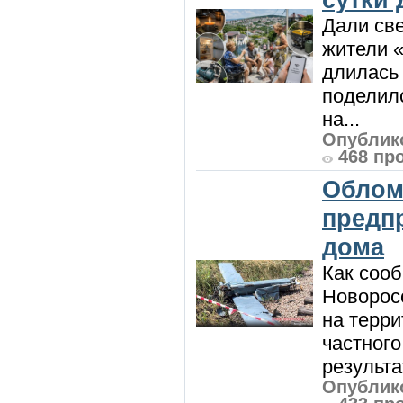
Дали све
жители «
длилась 
поделилс
на...
Опублико
468 пр
Облом
предп
дома
Как сооб
Новорос
на терри
частного
результат
Опублико