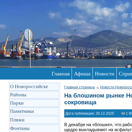
Главная
Афиша
Новости
Спра
О Новороссийске
Главная страница
→
Новости Новоросс
Районы
На блошином рынке Но
сокровища
Парки
Памятники
Дата публикации: 30.12.2025
1 9
Пляжи
В декабре на «блошке», что раб
Фонтаны
щедро выкладывают на асфальт 