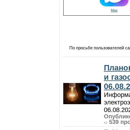
Max
По просьбе пользователей са
Плано
и газ
06.08.
Информа
электроэ
06.08.20
Опублико
539 пр