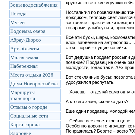
хрупкие советские игрушки сейчас
Зоны водоснабжения
Ностальгия по позвякиванию тон
Погода
дождиком, теплому свет лампоч
Музеи
заставляет практически каждого
товарами, улыбнуться, приценит
Водоемы, озера
Все эти бусы, шары, космонавты
Абрау-Дюрсо
елок, забвение на антресолях… Х
стоят порой – сущие копейки.
Арт-объекты
Малая земля
Вот дедушка продает россыпи де
поздние? Продавец не очень разг
Набережная
молодости, годах так в 70-х прош
Места отдыха 2026
Вот стеклянные бусы: позолота и
удосужился распутать.
Дома Новороссийска
– Хочешь – отделяй сама одну о
Маршруты
транcпорта
А кто его знает, сколько дать?
Отзывы о городе
Еще один продавец, молодой чел
Социальные сети
–
Сейчас все советское в цене,
–
Карта города
Особенно дороги те игрушки, кот
Понравилась? Берите – всего 70
Здоровье