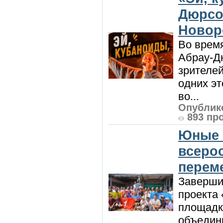
Дюрсо
Новор
Во врем
Абрау-Д
зрителей
одних эт
во...
Опублико
893 пр
Юные 
всеро
перем
Заверши
проекта 
площадк
объедин