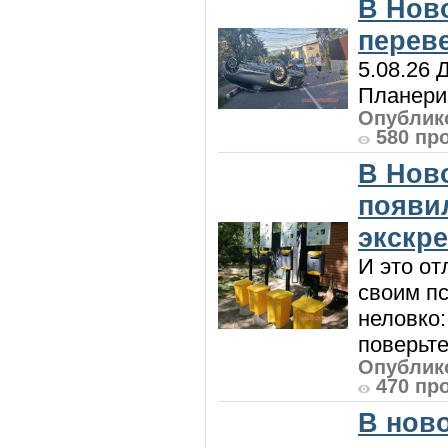
В Нов
перев
5.08.26 
Планерис
Опублико
580 пр
В Нов
появи
экскр
И это от
своим пс
неловко:
поверьте
Опублико
470 пр
В нов