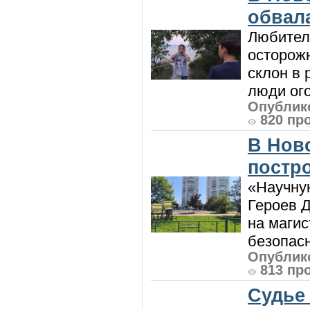
обвала
Любител
осторож
склон в
люди ого
Опублико
820 пр
В Нов
постро
«Научную
Героев Д
на магис
безопасн
Опублико
813 пр
Судье