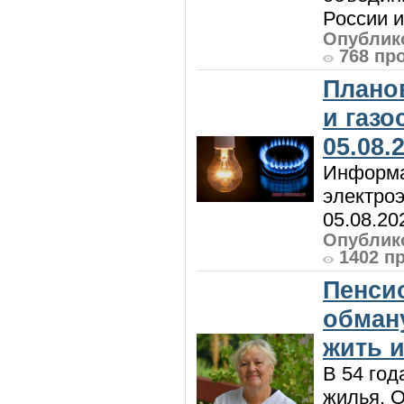
России и 
Опублико
768 пр
Плано
и газ
05.08.
Информа
электроэ
05.08.20
Опублико
1402 п
Пенси
обман
жить и
В 54 год
жилья. 