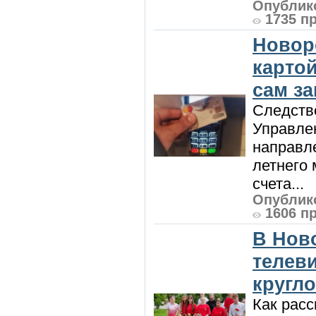
Опублико
1735 п
Новор
карто
сам з
Следств
Управле
направле
летнего 
счета...
Опублико
1606 п
В Нов
телев
кругл
Как расс