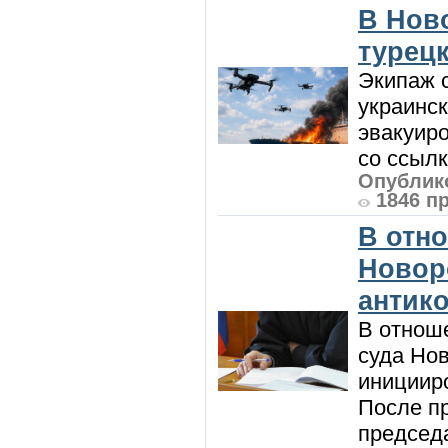
В Нов
турецк
Экипаж с
украинск
эвакуиро
со ссылк
Опублико
1846 п
В отн
Новор
антик
В отнош
суда Но
инициир
После п
председа