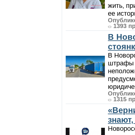
жить, пр
ее истор
Опублико
1393 п
В Нов
стоян
В Новоро
штрафы з
неполож
предусмо
юридичес
Опублико
1315 п
«Верн
знают,
Новорос