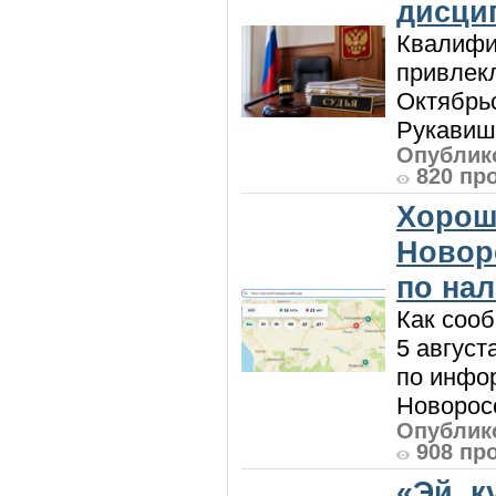
дисци
Квалифи
привлек
Октябрь
Рукавиш
Опублико
820 пр
Хорош
Новор
по на
Как сооб
5 август
по инфо
Новоросс
Опублико
908 пр
«Эй, к