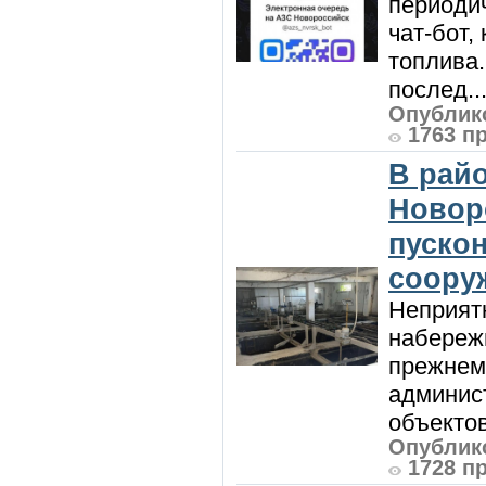
периодич
чат-бот
топлива
послед..
Опублико
1763 п
В райо
Новор
пуско
соору
Неприят
набережн
прежнем
админис
объектов 
Опублико
1728 п