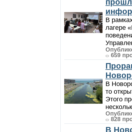
прошл
инфор
В рамка
лагере 
поведени
Управлен
Опублико
659 пр
Прора
Новор
В Новоро
то откры
Этого п
нескольк
Опублико
828 пр
В Нов