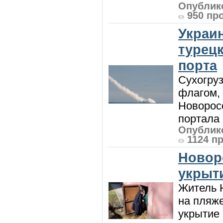
Опублико
950 пр
Украи
турецк
порта
Сухогру
флагом,
Новорос
портала 
Опублико
1124 п
Новор
укрыт
Житель Н
на пляже
укрытие 