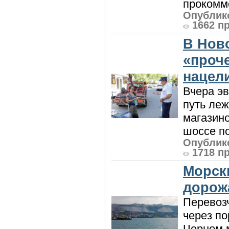
прокомме
Опублико
1662 п
В Нов
«проч
нацел
Вчера э
путь леж
магазин
шоссе п
Опублико
1718 п
Морск
дорож
Перевоз
через по
Черном м