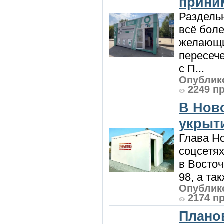
приним
Раздель
всё боле
желающи
пересече
с П...
Опублико
2249 п
В Нов
укрыт
Глава Н
соцсетях
в Восточ
98, а та
Опублико
2174 п
Плано