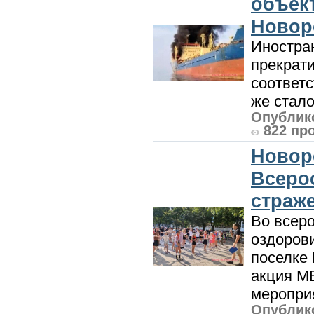
объект
Новор
Иностра
прекрат
соответ
же стало
Опублико
822 пр
Новор
Всеро
страж
Во всеро
оздоров
поселке
акция М
мероприя
Опублико