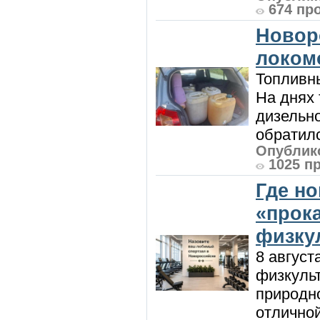
674 пр
Новор
локом
Топливны
На днях
дизельн
обратилс
Опублико
1025 п
Где н
«прок
физку
8 август
физкульт
природно
отличной