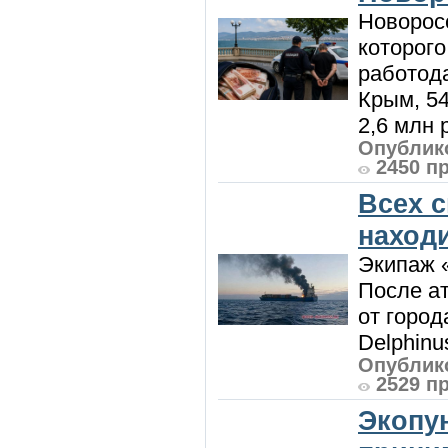
Новорос
которого
работод
Крым, 5
2,6 млн р
Опублико
2450 п
Всех 
наход
Экипаж 
После ат
от город
Delphinu
Опублико
2529 п
Экопу