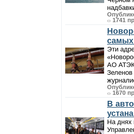
надбавки
Опублико
1741 п
Новор
самых
Эти адре
«Новорос
АО АТЭК
Зеленов 
журналис
Опублико
1670 п
В авт
устан
На днях 
Управлен