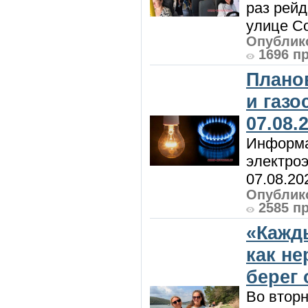
раз рей
улице Со
Опублико
1696 п
Плано
и газ
07.08.
Информа
электроэ
07.08.20
Опублико
2585 п
«Кажд
как н
берег 
Во вторн