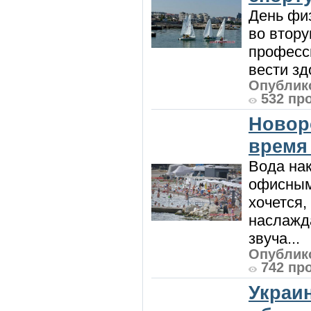
День физ
во втору
професси
вести зд
Опублико
532 пр
Новор
время
Вода нак
офисным
хочется,
наслажда
звуча...
Опублико
742 пр
Украи