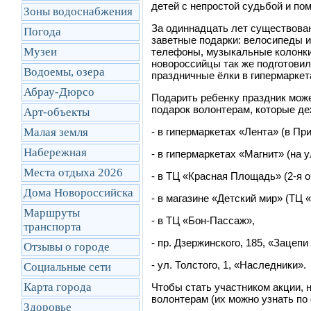
детей с непростой судьбой и по
Зоны водоснабжения
За одиннадцать лет существован
Погода
заветные подарки: велосипеды 
Музеи
телефоны, музыкальные колонки,
новороссийцы так же подготовил
Водоемы, озера
праздничные ёлки в гипермаркета
Абрау-Дюрсо
Подарить ребенку праздник може
подарок волонтерам, которые де
Арт-объекты
Малая земля
- в гипермаркетах «Лента» (в П
Набережная
- в гипермаркетах «Магнит» (на у
Места отдыха 2026
- в ТЦ «Красная Площадь» (2-я о
Дома Новороссийска
- в магазине «Детский мир» (ТЦ
Маршруты
- в ТЦ «Бон-Пассаж»,
транcпорта
- пр. Дзержинского, 185, «Зацепи
Отзывы о городе
- ул. Толстого, 1, «Наследники».
Социальные сети
Карта города
Чтобы стать участником акции, н
волонтерам (их можно узнать п
Здоровье