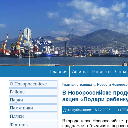
Главная
Афиша
Новости
Спра
О Новороссийске
Главная страница
→
Новости Новоросс
Районы
В Новороссийске прод
акция «Подари ребенку
Парки
Памятники
Дата публикации: 16.12.2025
773
Пляжи
В городе-герое Новороссийске т
Фонтаны
продолжает объединять неравн