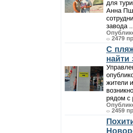
для тур
Анна Пш
сотрудн
завода ..
Опублико
2479 п
С пляж
найти
Управле
опублик
жители и
возникн
рядом с 
Опублико
2459 п
Похити
Новор