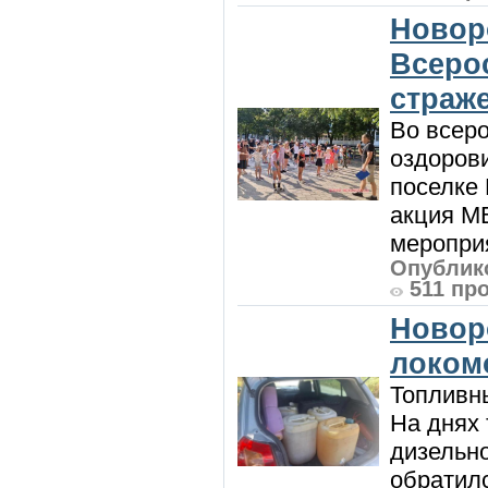
Новор
Всеро
страж
Во всеро
оздоров
поселке
акция М
мероприя
Опублико
511 пр
Новор
локом
Топливны
На днях
дизельн
обратилс