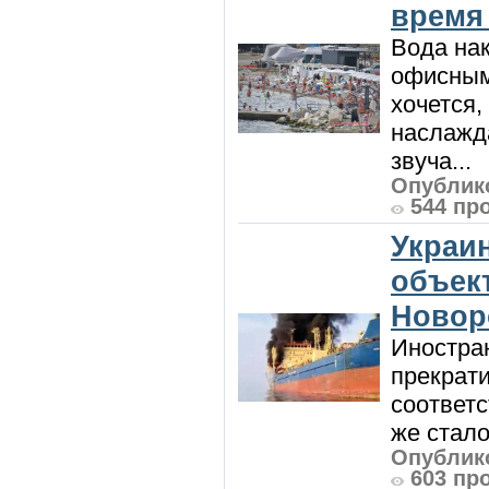
время
Вода нак
офисным
хочется,
наслажда
звуча...
Опублико
544 пр
Украи
объект
Новор
Иностра
прекрат
соответ
же стало
Опублико
603 пр