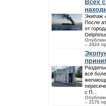
Всех 
наход
Экипаж 
После ат
от город
Delphinu
Опублико
2424 п
Экопу
приним
Раздель
всё боле
желающи
пересече
с П...
Опублико
2175 п