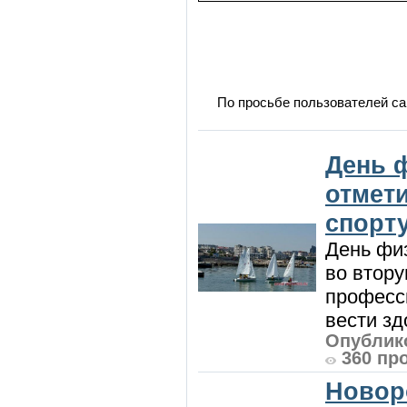
По просьбе пользователей са
День 
отмет
спорт
День физ
во втору
професси
вести зд
Опублико
360 пр
Новор