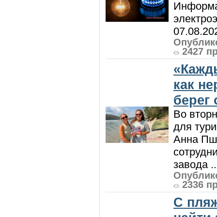
Информа
электроэ
07.08.20
Опублико
2427 п
«Кажд
как н
берег 
Во вторн
для тур
Анна Пш
сотрудн
завода ..
Опублико
2336 п
С пляж