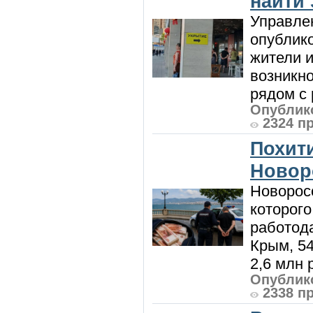
найти
Управле
опублик
жители и
возникн
рядом с 
Опублико
2324 п
Похити
Новор
Новорос
которого
работод
Крым, 5
2,6 млн р
Опублико
2338 п