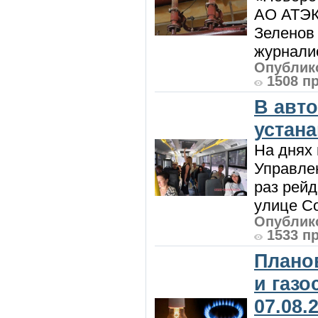
АО АТЭК
Зеленов 
журналис
Опублико
1508 п
В авт
устан
На днях 
Управлен
раз рей
улице Со
Опублико
1533 п
Плано
и газ
07.08.