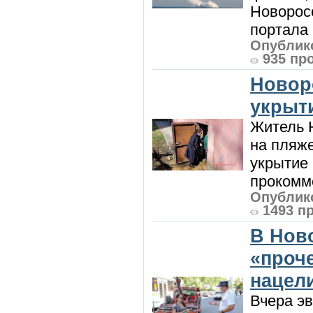
Новорос
портала 
Опублико
935 пр
Новор
укрыт
Житель Н
на пляже
укрытие 
прокомме
Опублико
1493 п
В Нов
«проч
нацел
Вчера э