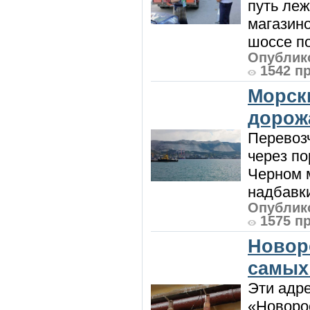
путь леж
магазин
шоссе п
Опублико
1542 п
Морск
дорож
Перевоз
через по
Черном м
надбавки
Опублико
1575 п
Новор
самых
Эти адре
«Новорос