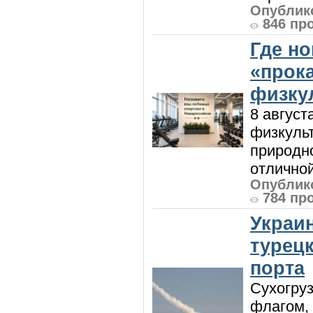
Опублико
846 пр
Где н
«прок
физку
8 август
физкульт
природно
отличной
Опублико
784 пр
Украи
турецк
порта
Сухогру
флагом,