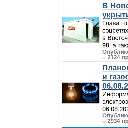
В Нов
укрыт
Глава Н
соцсетях
в Восточ
98, а та
Опублико
2124 п
Плано
и газ
06.08.
Информа
электроэ
06.08.20
Опублико
2934 п