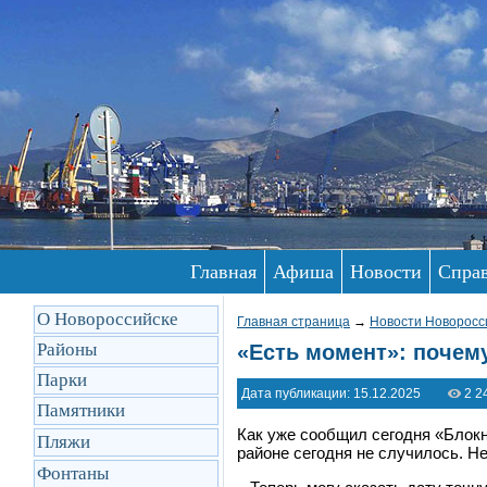
Главная
Афиша
Новости
Спра
О Новороссийске
Главная страница
→
Новости Новоросс
Районы
«Есть момент»: почем
Парки
Дата публикации: 15.12.2025
2 2
Памятники
Как уже сообщил сегодня «Блок
Пляжи
районе сегодня не случилось. Н
Фонтаны