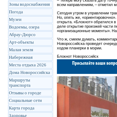
– Теперь могу сказать дату точн
Зоны водоснабжения
всем направлениям,
–
отметил мэ
Погода
Сегодня утром в управлении тран
Но, опять же, «ориентировочно».
Музеи
открыта. «Блокнот» обратился в
деле открытие проезжей части п
Водоемы, озера
«организационные моменты». На 
Абрау-Дюрсо
Что ж, смеем думать, комментар
Арт-объекты
Новороссийска проведет очередн
ходом планерки в мэрии.
Малая земля
Блокнот Новороссийск
Набережная
Места отдыха 2026
Дома Новороссийска
Маршруты
транcпорта
Отзывы о городе
Социальные сети
Карта города
Здоровье