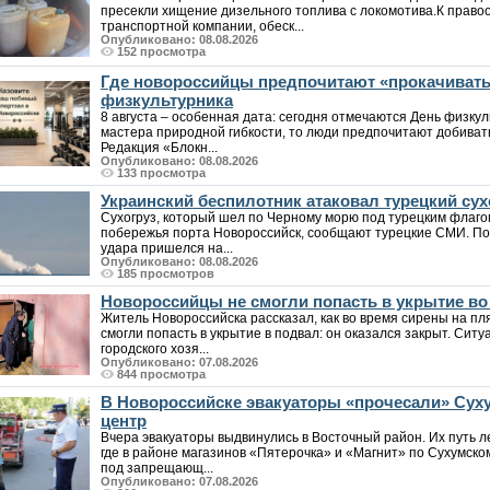
пресекли хищение дизельного топлива с локомотива.К прав
транспортной компании, обеск...
Опубликовано: 08.08.2026
152 просмотра
Где новороссийцы предпочитают «прокачивать
физкультурника
8 августа – особенная дата: сегодня отмечаются День физкул
мастера природной гибкости, то люди предпочитают добиват
Редакция «Блокн...
Опубликовано: 08.08.2026
133 просмотра
Украинский беспилотник атаковал турецкий сух
Сухогруз, который шел по Черному морю под турецким флаго
побережья порта Новороссийск, сообщают турецкие СМИ. По
удара пришелся на...
Опубликовано: 08.08.2026
185 просмотров
Новороссийцы не смогли попасть в укрытие в
Житель Новороссийска рассказал, как во время сирены на пл
смогли попасть в укрытие в подвал: он оказался закрыт. Си
городского хозя...
Опубликовано: 07.08.2026
844 просмотра
В Новороссийске эвакуаторы «прочесали» Суху
центр
Вчера эвакуаторы выдвинулись в Восточный район. Их путь л
где в районе магазинов «Пятерочка» и «Магнит» по Сухумск
под запрещающ...
Опубликовано: 07.08.2026