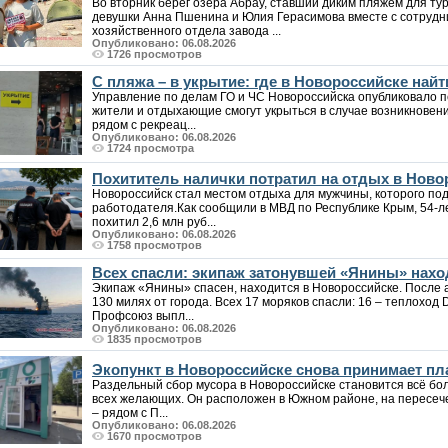
Во вторник берег озера Абрау, ставший диким пляжем для т
девушки Анна Пшенина и Юлия Герасимова вместе с сотрудн
хозяйственного отдела завода ...
Опубликовано: 06.08.2026
1726 просмотров
С пляжа – в укрытие: где в Новороссийске на
Управление по делам ГО и ЧС Новороссийска опубликовало п
жители и отдыхающие смогут укрыться в случае возникновен
рядом с рекреац...
Опубликовано: 06.08.2026
1724 просмотра
Похититель налички потратил на отдых в Ново
Новороссийск стал местом отдыха для мужчины, которого под
работодателя.Как сообщили в МВД по Республике Крым, 54-
похитил 2,6 млн руб...
Опубликовано: 06.08.2026
1758 просмотров
Всех спасли: экипаж затонувшей «Янины» нахо
Экипаж «Янины» спасен, находится в Новороссийске. После а
130 милях от города. Всех 17 моряков спасли: 16 – теплоход 
Профсоюз выпл...
Опубликовано: 06.08.2026
1835 просмотров
Экопункт в Новороссийске снова принимает пла
Раздельный сбор мусора в Новороссийске становится всё бо
всех желающих. Он расположен в Южном районе, на пересеч
– рядом с П...
Опубликовано: 06.08.2026
1670 просмотров