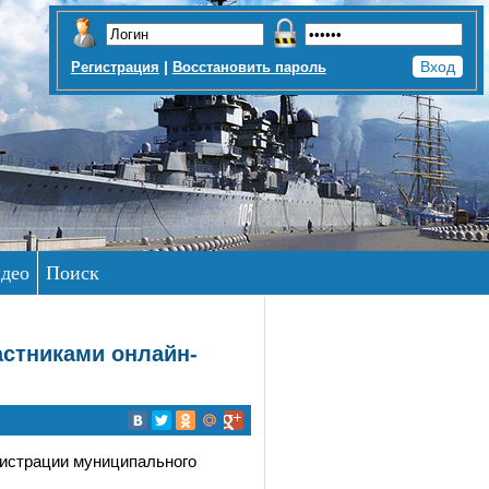
|
Регистрация
Восстановить пароль
део
Поиск
астниками онлайн-
нистрации муниципального