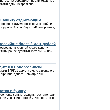
уристов, преобразился: неравнодушные
иками административно-
йти защиту отдыхающим
еречень заглубленных помещений, где
ия угрозы.Как сообщает «Коммерсант»,
российске более 2 млн. рублей
озревают в крупной краже денег у
летний ранее судимый житель Сибири
дится в Новороссийске
таки БПЛА 1 августа судно затонуло в
Delphinus, одного – авиация ЧФ.
стик и бумагу
лее популярным: экопункт доступен для
ении улиц Пионерской и Хворостянского