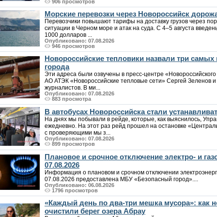
906 просмотров
Морские перевозки через Новороссийск дорожа
Перевозчики повышают тарифы на доставку грузов через пор
ситуации в Черном море и атак на суда. С 4–5 августа введен
1000 долларов ...
Опубликовано: 07.08.2026
946 просмотров
Новороссийские тепловики назвали три самых
города
Эти адреса были озвучены в пресс-центре «Новороссийского
АО АТЭК «Новороссийские тепловые сети» Сергей Зеленов и 
журналистов. В ми...
Опубликовано: 07.08.2026
883 просмотра
В автобусах Новороссийска стали устанавлива
На днях мы побывали в рейде, которые, как выяснилось, Упр
ежедневно. На этот раз рейд прошел на остановке «Централ
с проверяющими мы з...
Опубликовано: 07.08.2026
899 просмотров
Плановое и срочное отключение электро- и га
07.08.2026
Информация о плановом и срочном отключении электроэнерг
07.08.2026 предоставлена МБУ «Безопасный город»....
Опубликовано: 06.08.2026
1796 просмотров
«Каждый день по два-три мешка мусора»: как
очистили берег озера Абрау