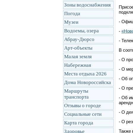
Зоны водоснабжения
Присое
подклю
Погода
- Офи
Музеи
Водоемы, озера
-
«Ново
Абрау-Дюрсо
- Теле
Арт-объекты
В соот
Малая земля
- О пр
Набережная
- О ме
Места отдыха 2026
- Об о
Дома Новороссийска
- О пр
Маршруты
транcпорта
- Об и
арендн
Отзывы о городе
- О де
Социальные сети
- О ре
Карта города
Здоровье
Также 