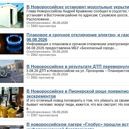
В Новороссийске установят модульные укрыт
Глава Новороссийска Андрей Кравченко сообщил в соцсетях,
установят в Восточном районе по адресам: Сухумское шоссе, 8
Расположени...
Опубликовано: 06.08.2026
1683 просмотра
Плановое и срочное отключение электро- и га
06.08.2026
Информация о плановом и срочном отключении электроэнерг
06.08.2026 предоставлена МБУ «Безопасный город»....
Опубликовано: 05.08.2026
2562 просмотра
В Новороссийске в результате ДТП перевернул
5.08.26 ДТП в Новороссийске на ул. Прохорова – Планеристов. 
Опубликовано: 05.08.2026
2681 просмотр
В Новороссийске в Пионерской роще появилис
экскрементов
И это отличный повод поговорить о том, что убирать за своим
бывает неловко: вокруг люди, кажется, что все смотрят. Но по
в...
Опубликовано: 05.08.2026
2357 просмотров
В новороссийском лагере «Глобус» прошли вст