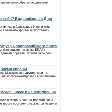
оохранителям обратился директор
» себя? Видеообзор ко Дню
ьтурника и День кошек. И если коты –
ься отличной формы в спортзалах.
огруз у новороссийского порта
м, был подвергнут атаке БПЛА у
 данным портала Haberdenızde.com,
о время сирены
яже Мысхако он и другие люди не
туацию прокомментировали в Управлении
мское шоссе и нацелились на
ежал в сторону военно-морской базы,
ому шоссе постоянно паркуются машины