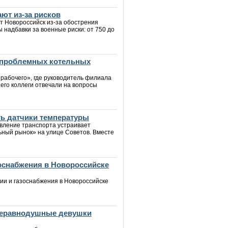
ют из-за рисков
т Новороссийск из-за обострения
ы надбавки за военные риски: от 750 до
 проблемных котельных
 рабочего», где руководитель филиала
его коллеги отвечали на вопросы
ть датчики температуры
авление транспорта устраивает
ьный рынок» на улице Советов. Вместе
зоснабжения в Новороссийске
ии и газоснабжения в Новороссийске
 неравнодушные девушки