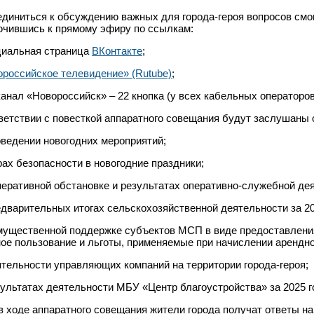
диниться к обсуждению важных для города-героя вопросов смо
чившись к прямому эфиру по ссылкам:
циальная страница
ВКонтакте
;
российское телевидение» (Rutube)
;
канал «Новороссийск» – 22 кнопка (у всех кабельных операторов
ветствии с повесткой аппаратного совещания будут заслушаны 
оведении новогодних мероприятий;
рах безопасности в новогодние праздники;
перативной обстановке и результатах оперативно-служебной де
едварительных итогах сельскохозяйственной деятельности за 20
мущественной поддержке субъектов МСП в виде предоставлени
ое пользование и льготы, применяемые при начислении арендно
ятельности управляющих компаний на территории города-героя;
зультатах деятельности МБУ «Центр благоустройства» за 2025 го
в ходе аппаратного совещания жители города получат ответы н