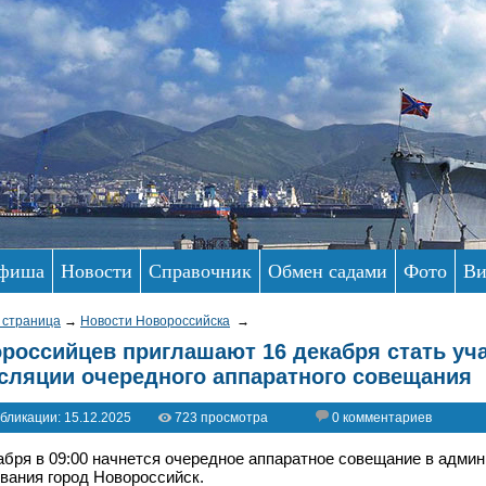
фиша
Новости
Справочник
Обмен садами
Фото
Ви
 страница
→
Новости Новороссийска
→
российцев приглашают 16 декабря стать уч
сляции очередного аппаратного совещания
бликации: 15.12.2025
723 просмотра
0 комментариев
абря в 09:00 начнется очередное аппаратное совещание в адми
вания город Новороссийск.