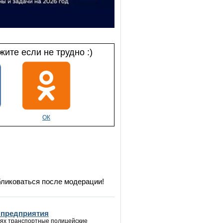
ите если не трудно :)
ОК
бликоваться после модерации!
 предприятия
нях транспортные полицейские