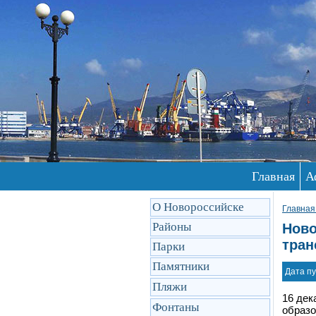
Главная
А
О Новороссийске
Главная
Районы
Ново
тран
Парки
Памятники
Дата пу
Пляжи
16 дек
Фонтаны
образо