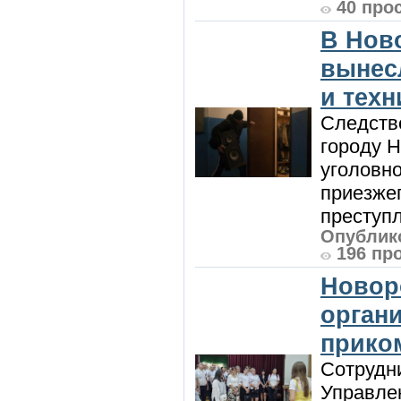
40 про
В Нов
вынес
и техн
Следств
городу 
уголовно
приезжег
преступл
Опублико
196 пр
Новор
орган
прико
Сотрудни
Управле