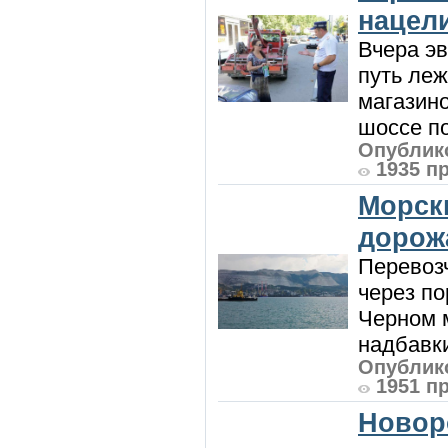
нацел
Вчера э
путь леж
магазин
шоссе п
Опублико
1935 п
Морск
дорож
Перевоз
через по
Черном м
надбавки
Опублико
1951 п
Новор