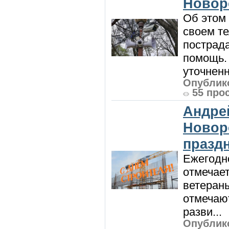
Новор
Об этом
своем т
пострад
помощь. 
уточненн
Опублико
55 про
Андре
Новор
празд
Ежегодно
отмечает
ветеран
отмечают
разви...
Опублико