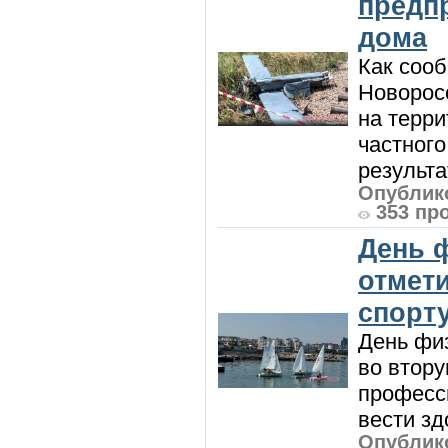
предп
дома
Как сооб
Новорос
на терри
частного
результат
Опублико
353 пр
День 
отмет
спорт
День физ
во втору
професси
вести зд
Опублико