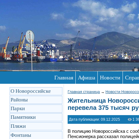
Главная
Афиша
Новости
Спра
О Новороссийске
Главная страница
→
Новости Новоросс
Районы
Жительница Новоросси
перевела 375 тысяч р
Парки
Памятники
Дата публикации: 09.12.2025
1 3
Пляжи
В полицию Новороссийска с соо
Фонтаны
Пенсионерка рассказал полицей