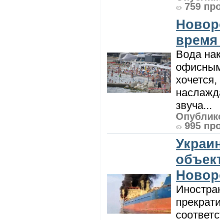
759 пр
Новор
время
Вода нак
офисным
хочется,
наслажда
звуча...
Опублико
995 пр
Украи
объект
Новор
Иностра
прекрат
соответ