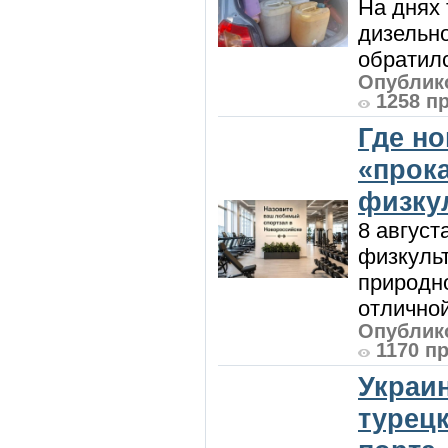
На днях
дизельн
обратилс
Опублико
1258 п
Где н
«прок
физку
8 август
физкульт
природно
отличной
Опублико
1170 п
Украи
турецк