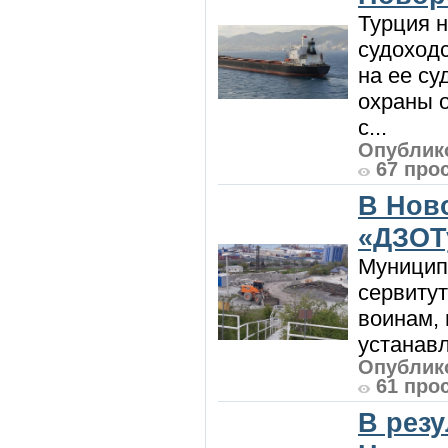
Турция н
судоход
на ее су
охраны 
с...
Опублико
67 про
В Нов
«ДЗОТ
Муницип
сервитут
воинам, 
устанавл
Опублико
61 про
В рез