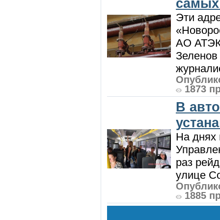
самых
Эти адре
«Новорос
АО АТЭК
Зеленов 
журналис
Опублико
1873 п
В авт
устан
На днях 
Управлен
раз рей
улице Со
Опублико
1885 п