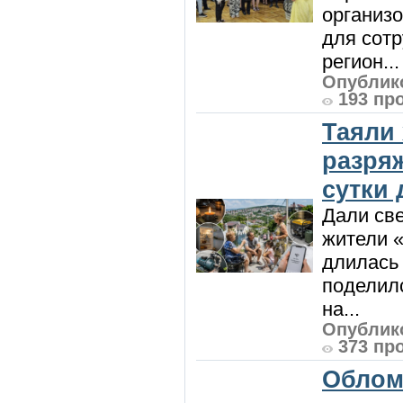
организо
для сот
регион...
Опублико
193 пр
Таяли
разря
сутки
Дали све
жители «
длилась 
поделилс
на...
Опублико
373 пр
Облом