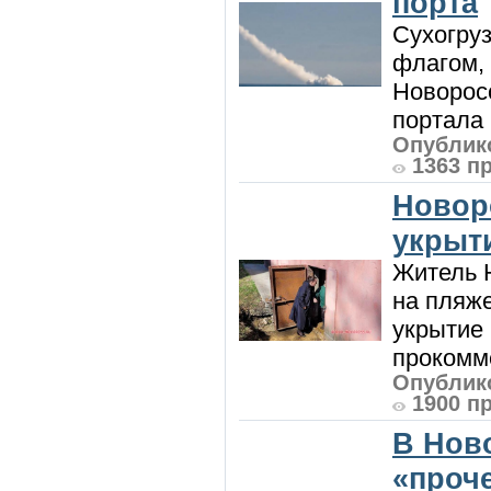
порта
Сухогру
флагом,
Новорос
портала 
Опублико
1363 п
Новор
укрыт
Житель Н
на пляже
укрытие 
прокомме
Опублико
1900 п
В Нов
«проч