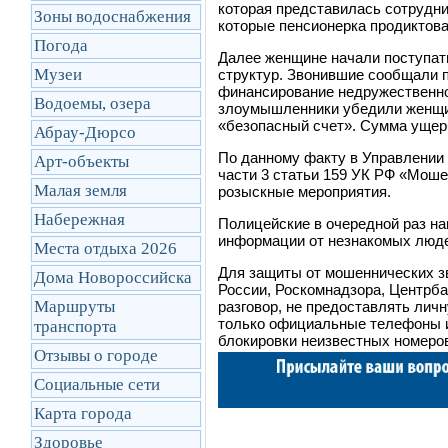
которая представилась сотрудн
Зоны водоснабжения
которые пенсионерка продиктова
Погода
Далее женщине начали поступат
Музеи
структур. Звонившие сообщали п
финансирование недружественног
Водоемы, озера
злоумышленники убедили женщин
«безопасный счет». Сумма ущерб
Абрау-Дюрсо
По данному факту в Управлении
Арт-объекты
части 3 статьи 159 УК РФ «Моше
Малая земля
розыскные мероприятия.
Набережная
Полицейские в очередной раз на
информации от незнакомых людей
Места отдыха 2026
Для защиты от мошеннических зв
Дома Новороссийска
России, Роскомнадзора, Центрба
Маршруты
разговор, не предоставлять лич
только официальные телефоны и
транcпорта
блокировки неизвестных номеро
Отзывы о городе
Социальные сети
Карта города
Здоровье