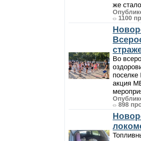
же стало
Опублико
1100 п
Новор
Всеро
страж
Во всеро
оздоров
поселке
акция М
мероприя
Опублико
898 пр
Новор
локом
Топливны