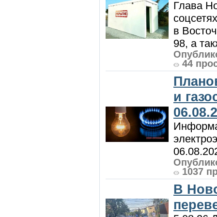
Глава Н
соцсетях
в Восточ
98, а та
Опублико
44 про
Плано
и газ
06.08.
Информа
электроэ
06.08.20
Опублико
1037 п
В Нов
перев