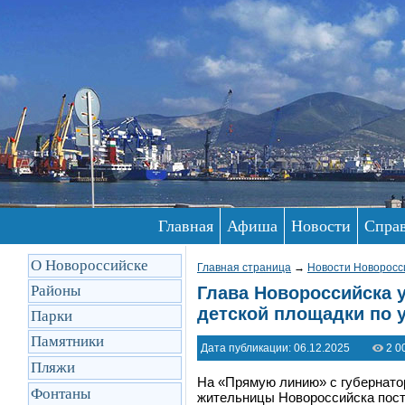
Главная
Афиша
Новости
Спра
О Новороссийске
Главная страница
→
Новости Новоросс
Районы
Глава Новороссийска 
детской площадки по 
Парки
Памятники
Дата публикации: 06.12.2025
2 0
Пляжи
На «Прямую линию» с губернато
Фонтаны
жительницы Новороссийска посту