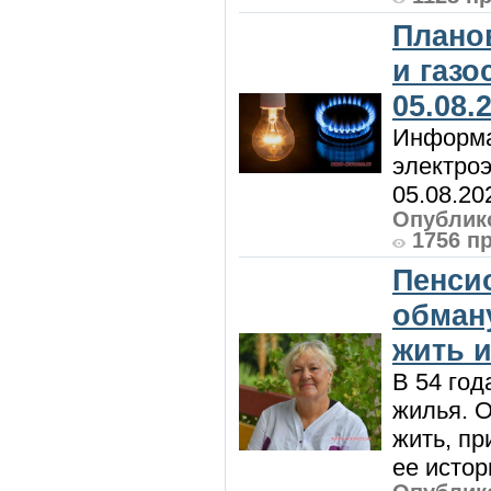
Плано
и газ
05.08.
Информа
электроэ
05.08.20
Опублико
1756 п
Пенси
обман
жить и
В 54 год
жилья. 
жить, пр
ее истор