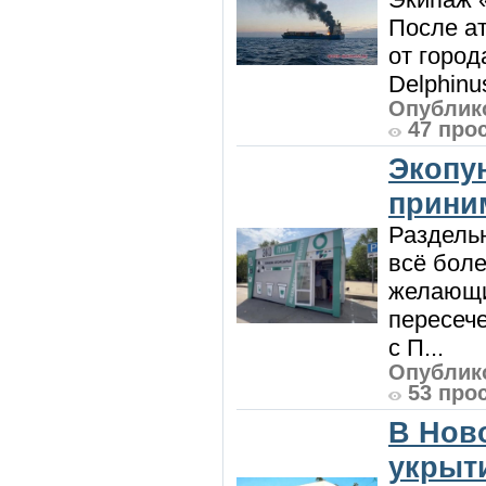
После ат
от город
Delphinu
Опублико
47 про
Экопу
приним
Раздель
всё боле
желающи
пересече
с П...
Опублико
53 про
В Нов
укрыт