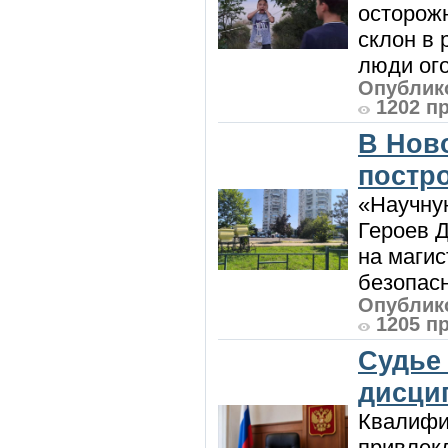
осторож
склон в
люди ого
Опублико
1202 п
В Нов
постро
«Научную
Героев Д
на магис
безопасн
Опублико
1205 п
Судье
дисци
Квалифи
привлек