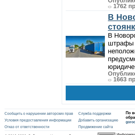
Опублико
1762 п
В Нов
стоян
В Новоро
штрафы з
неполож
предусмо
юридичес
Опублико
1663 п
По в
Сообщить о нарушении авторских прав
Служба поддержки
обра
Условия предоставления информации
Добавить организацию
goro
Отказ от ответственности
Продвижение сайта
Информаци