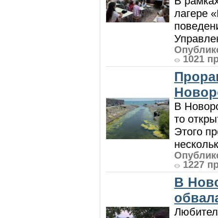
В рамка
лагере 
поведени
Управлен
Опублико
1021 п
Прора
Новор
В Новоро
то откры
Этого п
нескольк
Опублико
1227 п
В Нов
обвала
Любител