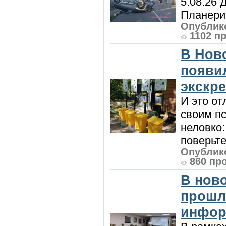
5.08.26 
Планерис
Опублико
1102 п
В Нов
появи
экскр
И это от
своим пс
неловко:
поверьте
Опублико
860 пр
В нов
прошл
инфор