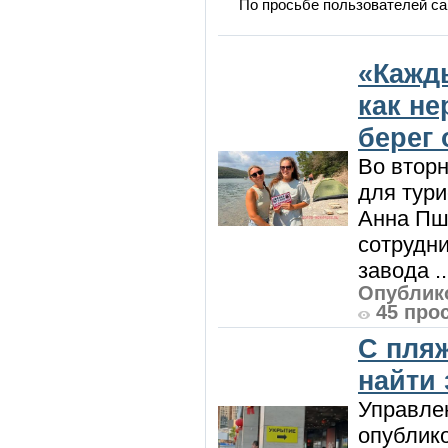
По просьбе пользователей са
«Кажд
как н
берег 
Во вторн
для тур
Анна Пш
сотрудн
завода ..
Опублико
45 про
С пляж
найти
Управле
опублик