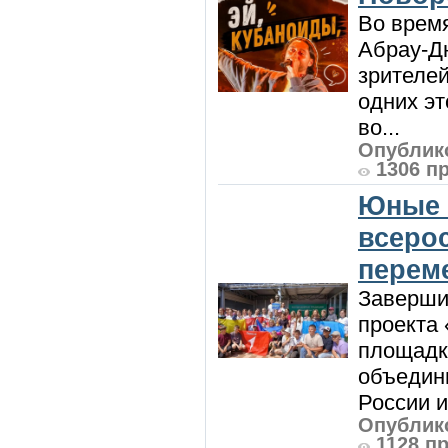
Во врем
Абрау-Д
зрителей
одних эт
во...
Опублико
1306 п
Юные 
всеро
перем
Заверши
проекта 
площадк
объедин
России и 
Опублико
1128 п