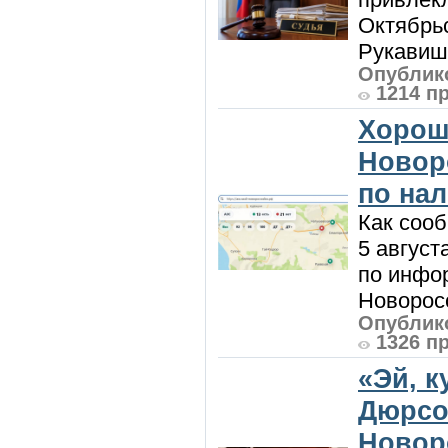
Октябрь
Рукавиш
Опублико
1214 п
Хорош
Новор
по на
Как сооб
5 август
по инфо
Новоросс
Опублико
1326 п
«Эй, к
Дюрсо
Новор