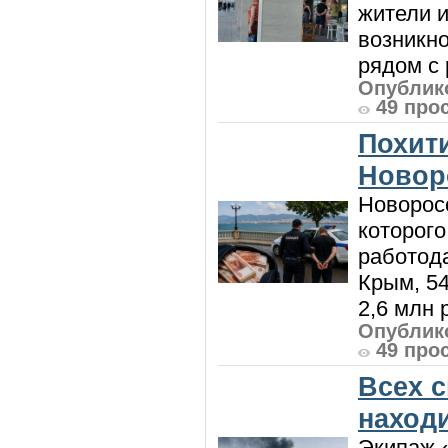
жители и
возникн
рядом с 
Опублико
49 про
Похити
Новор
Новорос
которого
работод
Крым, 5
2,6 млн р
Опублико
49 про
Всех 
наход
Экипаж 