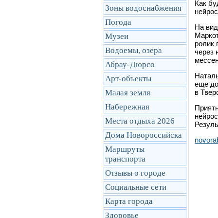
Как бу
Зоны водоснабжения
нейрос
Погода
На вид
Маркот
Музеи
ролик 
Водоемы, озера
через 
мессен
Абрау-Дюрсо
Наталь
Арт-объекты
еще до
Малая земля
в Твер
Набережная
Приятн
нейрос
Места отдыха 2026
Резуль
Дома Новороссийска
novora
Маршруты
транcпорта
Отзывы о городе
Социальные сети
Карта города
Здоровье