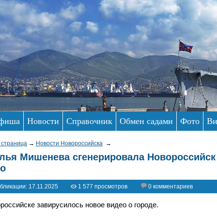
фиша
Новости
Справочник
Обмен садами
Фото
Ви
 страница
→
Новости Новороссийска
→
лья Мишенева сгенерировала Новороссийск 
о
бликации: 17.11.2025
1 577 просмотров
0 комментариев
российске завирусилось новое видео о городе.