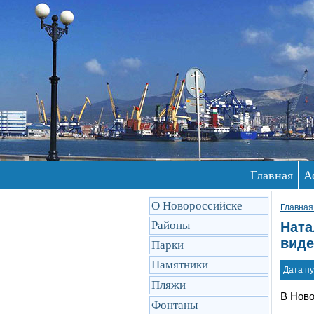
Главная
А
О Новороссийске
Главная
Районы
Ната
виде
Парки
Памятники
Дата пу
Пляжи
В Ново
Фонтаны