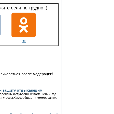
ите если не трудно :)
ОК
бликоваться после модерации!
йти защиту отдыхающим
еречень заглубленных помещений, где
ия угрозы.Как сообщает «Коммерсант»,