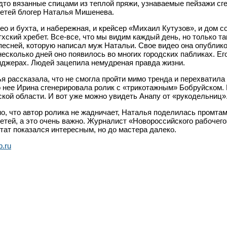
дто вязанные спицами из теплой пряжи, узнаваемые пейзажи с
етей блогер Наталья Мишенева.
ео и бухта, и набережная, и крейсер
«
Михаил Кутузов
»
, и дом с
хский хребет. Все-все, что мы видим каждый день, но только та
песней, которую написал муж Натальи. Свое видео она опублик
несколько дней оно появилось во многих городских пабликах. Ег
джерах. Людей зацепила немудреная правда жизни.
я рассказала, что не смогла пройти мимо тренда и перехватила 
 нее Ирина сгенерировала ролик с
«
трикотажным
»
Бобруйском. 
ской области. И вот уже можно увидеть Анапу от
«
рукодельниц
»
о, что автор ролика не жадничает, Наталья поделилась промта
етей, а это очень важно. Журналист
«
Новороссийского рабочего
тат показался интересным, но до мастера далеко.
b.ru