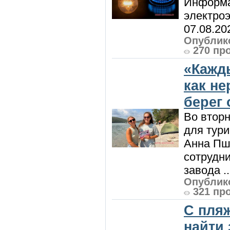
Информа
электроэ
07.08.20
Опублико
270 пр
«Кажд
как н
берег 
Во вторн
для тур
Анна Пш
сотрудн
завода ..
Опублико
321 пр
С пляж
найти