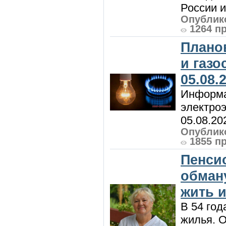
России и 
Опублико
1264 п
Плано
и газ
05.08.
Информа
электроэ
05.08.20
Опублико
1855 п
Пенси
обман
жить и
В 54 год
жилья. 