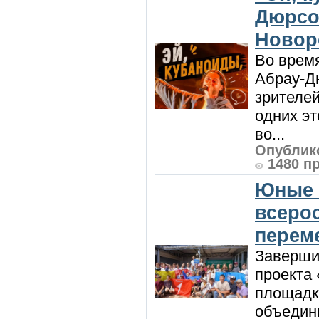
Дюрсо
Новор
Во врем
Абрау-Д
зрителей
одних эт
во...
Опублико
1480 п
Юные 
всеро
перем
Заверши
проекта 
площадк
объедин