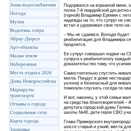
Зоны водоснабжения
Подорвался на взрывной мине, за
полка 7-й гвардейской десантно
Погода
(горной) Владимир Еремин с лета
надежды на то, что супруг не см
Музеи
встал и удерживал свое тело на 
Водоемы, озера
–
Мы не сдаемся, Володя будет х
Абрау-Дюрсо
реабилитация для Владимира сей
продлится.
Арт-объекты
Ее супруг совершал подвиг на С
Малая земля
супруга к реабилитологу каждый
доказательство тому, что усили
Набережная
Места отдыха 2026
Самостоятельно спустить инвал
могла. Пандус в доме нестандар
Дома Новороссийска
уклона) и безопасный для инвал
помогали спускать соседи по ква
Маршруты
транcпорта
И вот, наконец, у этой семьи ма
на средства благотворителей – 
Отзывы о городе
депутата городской думы Галины
Социальные сети
школы №40, дети героя СВО уча
Карта города
Глава Приморского внутригородс
шоссе старый и узкий, места д
Здоровье