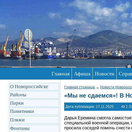
Главная
Афиша
Новости
Спра
О Новороссийске
Главная страница
→
Новости Новоросс
Районы
«Мы не сдаемся»! В Н
Парки
Дата публикации: 17.11.2025
1 3
Памятники
Дарья Еремина смогла самостоят
Пляжи
специальной военной операции,
просила соседей помочь снести 
Фонтаны