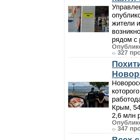
Управле
опублик
жители и
возникн
рядом с 
Опублико
327 пр
Похити
Новор
Новорос
которого
работод
Крым, 5
2,6 млн р
Опублико
347 пр
Всех 