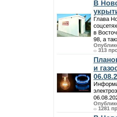
В Нов
укрыт
Глава Н
соцсетях
в Восточ
98, а та
Опублико
313 пр
Плано
и газ
06.08.
Информа
электроэ
06.08.20
Опублико
1281 п