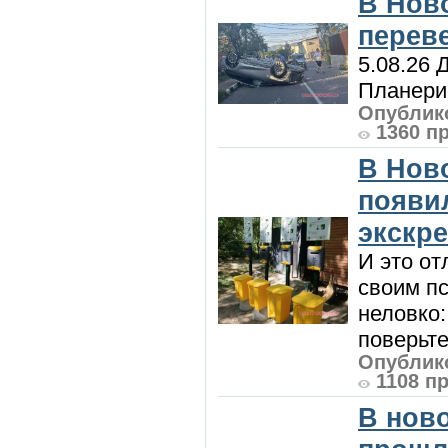
В Нов
перев
5.08.26 
Планерис
Опублико
1360 п
В Нов
появи
экскр
И это от
своим пс
неловко:
поверьте
Опублико
1108 п
В нов