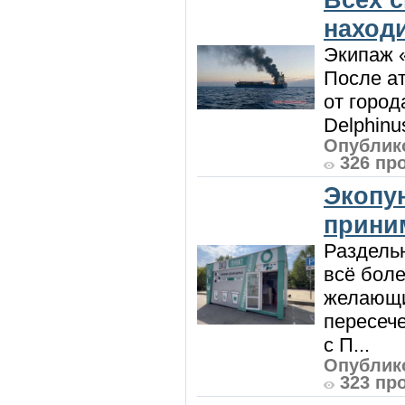
наход
Экипаж 
После ат
от город
Delphinu
Опублико
326 пр
Экопу
приним
Раздель
всё боле
желающи
пересече
с П...
Опублико
323 пр