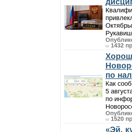
дисци
Квалифи
привлек
Октябрь
Рукавиш
Опублико
1432 п
Хорош
Новор
по на
Как сооб
5 август
по инфо
Новоросс
Опублико
1520 п
«Эй, к