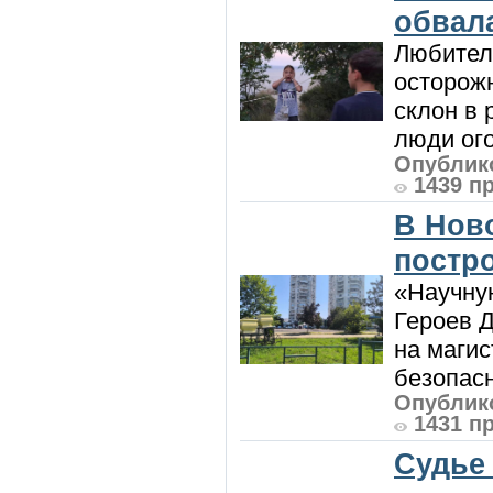
обвала
Любител
осторож
склон в
люди ого
Опублико
1439 п
В Нов
постро
«Научную
Героев Д
на магис
безопасн
Опублико
1431 п
Судье