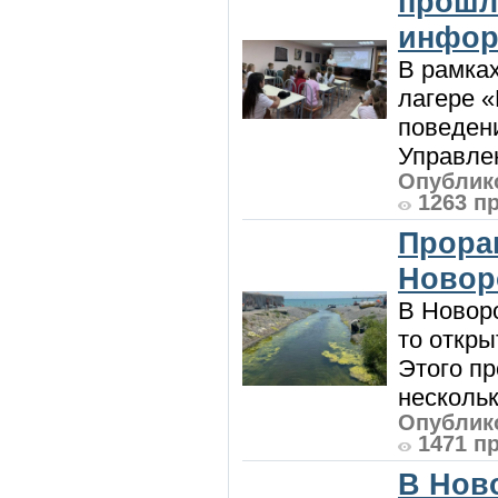
прошл
инфор
В рамка
лагере 
поведени
Управлен
Опублико
1263 п
Прора
Новор
В Новоро
то откры
Этого п
нескольк
Опублико
1471 п
В Нов