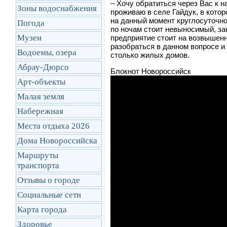
– Хочу обратиться через Вас к
Зоны водоснабжения
проживаю в селе Гайдук, в кот
на данный момент круглосуточно
Погода
по ночам стоит невыносимый, за
Музеи
предприятие стоит на возвышенн
разобраться в данном вопросе и 
Водоемы, озера
столько жилых домов.
Абрау-Дюрсо
Блокнот Новороссийск
Арт-объекты
Малая земля
Набережная
Места отдыха 2026
Дома Новороссийска
Маршруты
транcпорта
Отзывы о городе
Социальные сети
Карта города
Здоровье