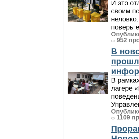
И это от
своим пс
неловко:
поверьте
Опублико
952 пр
В нов
прошл
инфор
В рамка
лагере 
поведени
Управлен
Опублико
1109 п
Прора
Новор