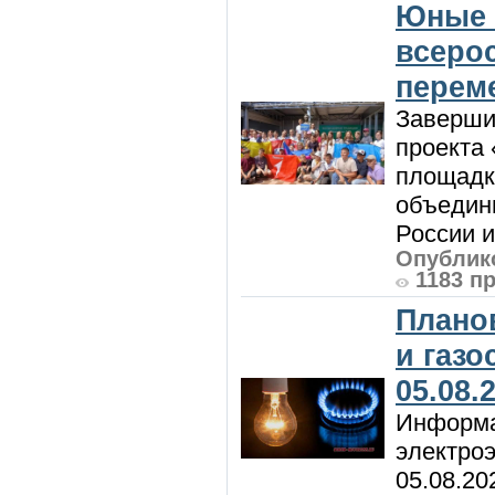
Юные 
всеро
перем
Заверши
проекта 
площадк
объедин
России и 
Опублико
1183 п
Плано
и газ
05.08.
Информа
электроэ
05.08.20