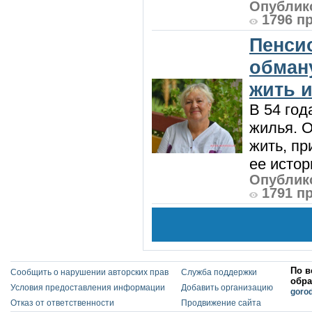
Опублико
1796 п
Пенси
обман
жить и
В 54 год
жилья. 
жить, пр
ее истор
Опублико
1791 п
По в
Сообщить о нарушении авторских прав
Служба поддержки
обра
Условия предоставления информации
Добавить организацию
goro
Отказ от ответственности
Продвижение сайта