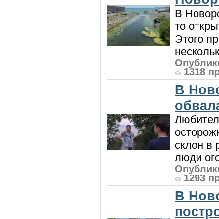
В Новоро
то откры
Этого п
нескольк
Опублико
1318 п
В Нов
обвала
Любител
осторож
склон в
люди ого
Опублико
1293 п
В Нов
постро