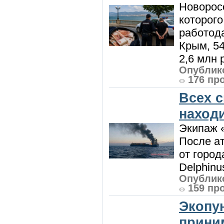
Новорос
которого
работод
Крым, 5
2,6 млн р
Опублико
176 пр
Всех 
наход
Экипаж 
После ат
от город
Delphinu
Опублико
159 пр
Экопу
приним