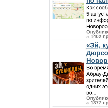
по на
Как сооб
5 август
по инфо
Новоросс
Опублико
1402 п
«Эй, к
Дюрсо
Новор
Во врем
Абрау-Д
зрителей
одних эт
во...
Опублико
1377 п