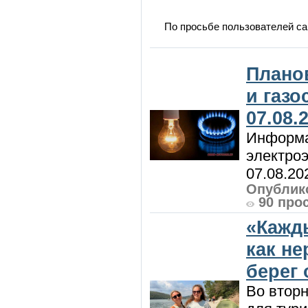
По просьбе пользователей са
Плано
и газ
07.08.
Информа
электроэ
07.08.20
Опублико
90 про
«Кажд
как н
берег 
Во вторн