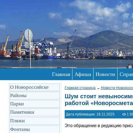
Главная
Афиша
Новости
Спра
О Новороссийске
Главная страница
→
Новости Новоросс
Районы
Шум стоит невыносим
работой «Новоросмета
Парки
Памятники
Дата публикации: 16.11.2025
1 6
Пляжи
Это обращение в редакцию прис
Фонтаны