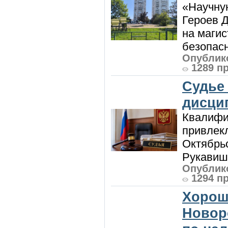
«Научную
Героев Д
на магис
безопасн
Опублико
1289 п
Судье
дисци
Квалифи
привлек
Октябрь
Рукавиш
Опублико
1294 п
Хорош
Новор