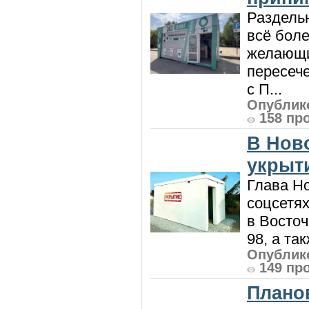
Раздель
всё боле
желающи
пересече
с П...
Опублико
158 пр
В Нов
укрыт
Глава Н
соцсетях
в Восточ
98, а та
Опублико
149 пр
Плано