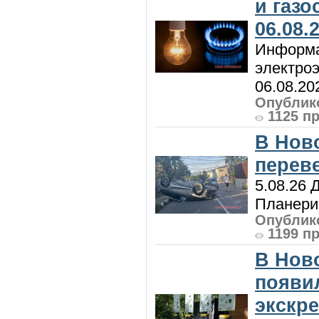
и газ
06.08.
Информа
электроэ
06.08.20
Опублико
1125 п
В Нов
перев
5.08.26 
Планерис
Опублико
1199 п
В Нов
появи
экскр