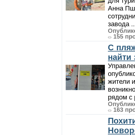
для тур
Анна Пш
сотрудн
завода ..
Опублико
155 пр
С пляж
найти
Управле
опублик
жители и
возникн
рядом с 
Опублико
163 пр
Похити
Новор