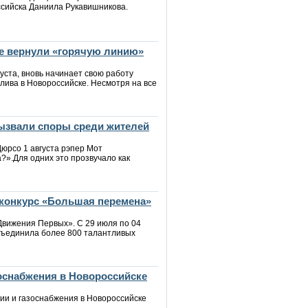
ссийска Даниила Рукавишникова.
ке вернули «горячую линию»
уста, вновь начинает свою работу
ива в Новороссийске. Несмотря на все
вызвали споры среди жителей
юрсо 1 августа рэпер Мот
?».Для одних это прозвучало как
конкурс «Большая перемена»
Движения Первых». С 29 июля по 04
бъединила более 800 талантливых
зоснабжения в Новороссийске
ии и газоснабжения в Новороссийске