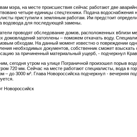
вам мэра, на месте происшествия сейчас работают две аварий
твовано четыре единицы спецтехники. Подача водоснабжения н
листы приступили к земляным работам. Им предстоит определи
а водовода для последующей замены.
тели проводят обследование домов, расположенных вблизи ме
х домовладений затоплены – поможем откачать воду. Специал
мовым обходам. На данный момент известно о повреждении одн
ения необходимых документов, собственник сможет взыскать
сацию за причиненный материальный ущерб, - подчеркнул Крав
им, сегодня утром на улице Пограничной произошел порыв вод
ром 720 мм. Сейчас на месте работают специалисты, вода в го
ом
–
до 3000 м³. Глава Новороссийска подчеркнул - вечерняя п
уется.
т Новороссийск