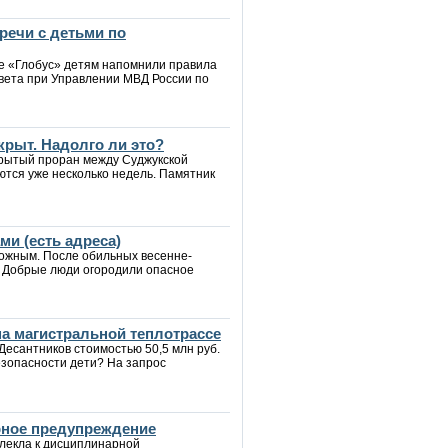
речи с детьми по
ре «Глобус» детям напомнили правила
вета при Управлении МВД России по
крыт. Надолго ли это?
крытый проран между Суджукской
ются уже несколько недель. Памятник
и (есть адреса)
рожным. После обильных весенне-
. Добрые люди огородили опасное
а магистральной теплотрассе
Десантников стоимостью 50,5 млн руб.
езопасности дети? На запрос
рное предупреждение
влекла к дисциплинарной