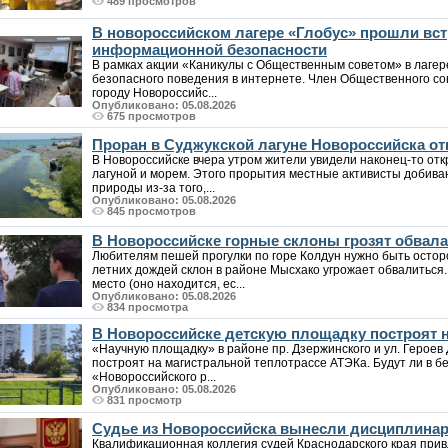
489 просмотров
В новороссийском лагере «Глобус» прошли вст
информационной безопасности
В рамках акции «Каникулы с Общественным советом» в лаге
безопасного поведения в интернете. Член Общественного со
городу Новороссийс...
Опубликовано: 05.08.2026
675 просмотров
Проран в Суджукской лагуне Новороссийска от
В Новороссийске вчера утром жители увидели наконец-то от
лагуной и морем. Этого прорытия местные активисты добива
природы из-за того,...
Опубликовано: 05.08.2026
845 просмотров
В Новороссийске горные склоны грозят обвалам
Любителям пешей прогулки по горе Колдун нужно быть осто
летних дождей склон в районе Мысхако угрожает обвалиться
место (оно находится, ес...
Опубликовано: 05.08.2026
834 просмотра
В Новороссийске детскую площадку построят н
«Научную площадку» в районе пр. Дзержинского и ул. Героев 
построят на магистральной теплотрассе АТЭКа. Будут ли в б
«Новороссийского р...
Опубликовано: 05.08.2026
831 просмотр
Судье из Новороссийска вынесли дисциплина
Квалификационная коллегия судей Краснодарского края при