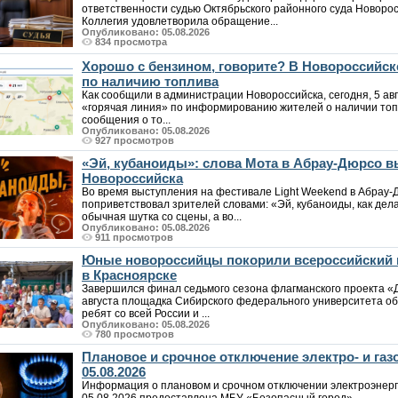
ответственности судью Октябрьского районного суда Новоро
Коллегия удовлетворила обращение...
Опубликовано: 05.08.2026
834 просмотра
Хорошо с бензином, говорите? В Новороссийс
по наличию топлива
Как сообщили в администрации Новороссийска, сегодня, 5 авг
«горячая линия» по информированию жителей о наличии топл
сообщения о то...
Опубликовано: 05.08.2026
927 просмотров
«Эй, кубаноиды»: слова Мота в Абрау-Дюрсо 
Новороссийска
Во время выступления на фестивале Light Weekend в Абрау-Д
поприветствовал зрителей словами: «Эй, кубаноиды, как дела
обычная шутка со сцены, а во...
Опубликовано: 05.08.2026
911 просмотров
Юные новороссийцы покорили всероссийский 
в Красноярске
Завершился финал седьмого сезона флагманского проекта «
августа площадка Сибирского федерального университета о
ребят со всей России и ...
Опубликовано: 05.08.2026
780 просмотров
Плановое и срочное отключение электро- и га
05.08.2026
Информация о плановом и срочном отключении электроэнерг