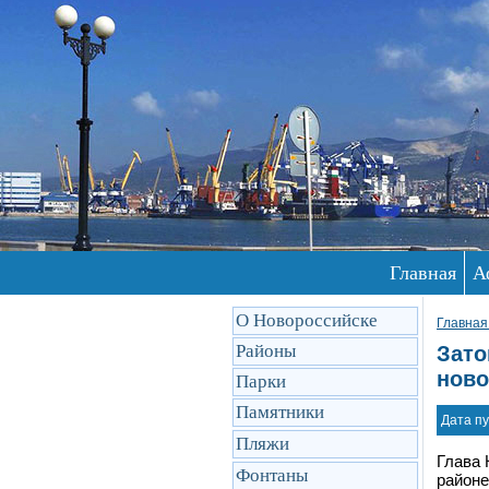
Главная
А
О Новороссийске
Главная
Районы
Зато
ново
Парки
Памятники
Дата пу
Пляжи
Глава 
Фонтаны
районе