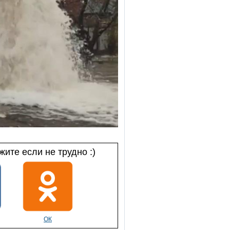
ите если не трудно :)
ОК