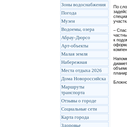
Зоны водоснабжения
По сло
задейс
Погода
специа
Музеи
участк
Водоемы, озера
–
Спаса
частны
Абрау-Дюрсо
к подо
оформл
Арт-объекты
компен
Малая земля
Напомн
Набережная
диамет
объем
Места отдыха 2026
планир
Дома Новороссийска
Блокно
Маршруты
транcпорта
Отзывы о городе
Социальные сети
Карта города
Здоровье