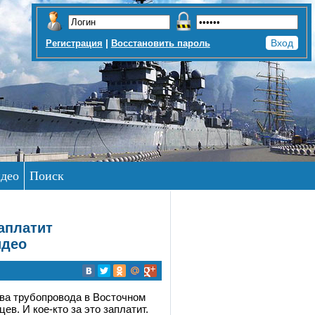
|
Регистрация
Восстановить пароль
део
Поиск
аплатит
идео
ыва трубопровода в Восточном
в. И кое-кто за это заплатит.