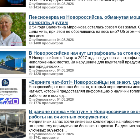
05.08.2026 предоставлена МБУ «Безопасный город»....
Опубликовано: 04.08.2026
1414 просмотров
Пенсионерка из Новороссийска, обманутая мо
помогать другим
В 54 года Валентина Миронкова осталась совсем без жилья. 
силы жить, при этом не обозлившись на весь мир? Об этом – е
два деся...
Опубликовано: 04.08.2026
1408 просмотров
В Новороссийске начнут штрафовать за стоянк
В Новороссийске с 1 марта 2027 года введут новые штрафы за
неположенных местах. За нарушение для водителей предусмо
для юридических ...
Опубликовано: 04.08.2026
1328 просмотров
«Верните чат-бот!» Новороссийцы не знают, где
Новороссийцы в поисках бензина, который периодически исче
чат-бот, который предоставлял информацию о наличии топл
рабочего» в послед...
Опубликовано: 04.08.2026
1776 просмотров
В районе пляжа «Нептун» в Новороссийске ок
работы на очистных сооружениях
Неприятный запах возле ливневых коллекторов на набережно
по-прежнему периодически беспокоят горожан. В администра
ключевых объектов ...
Опубликовано: 04.08.2026
1741 просмотр