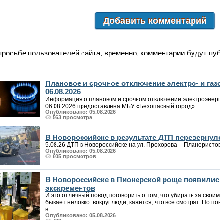
Добавить комментарий
просьбе пользователей сайта, временно, комментарии будут пу
Плановое и срочное отключение электро- и га
06.08.2026
Информация о плановом и срочном отключении электроэнерг
06.08.2026 предоставлена МБУ «Безопасный город»....
Опубликовано: 05.08.2026
563 просмотра
В Новороссийске в результате ДТП перевернул
5.08.26 ДТП в Новороссийске на ул. Прохорова – Планеристов. 
Опубликовано: 05.08.2026
605 просмотров
В Новороссийске в Пионерской роще появилис
экскрементов
И это отличный повод поговорить о том, что убирать за своим
бывает неловко: вокруг люди, кажется, что все смотрят. Но по
в...
Опубликовано: 05.08.2026