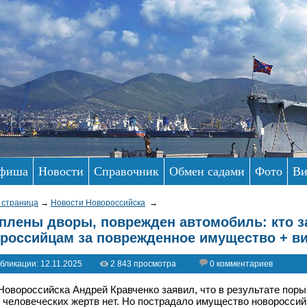
фиша
Новости
Справочник
Обмен садами
Фото
Ви
 страница
→
Новости Новороссийска
→
плены дворы, поврежден автомобиль: кто з
российцам за поврежденное имущество + в
бликации: 12.11.2025
2 843 просмотра
0 комментариев
Новороссийска Андрей Кравченко заявил, что в результате пор
 человеческих жертв нет. Но пострадало имущество новороссийце