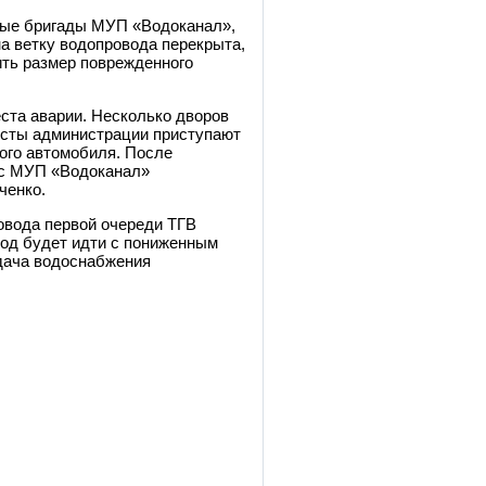
ные бригады МУП «Водоканал»,
а ветку водопровода перекрыта,
ть размер поврежденного
ста аварии. Несколько дворов
исты администрации приступают
ого автомобиля. После
 с МУП «Водоканал»
ченко.
овода первой очереди ТГВ
род будет идти с пониженным
одача водоснабжения