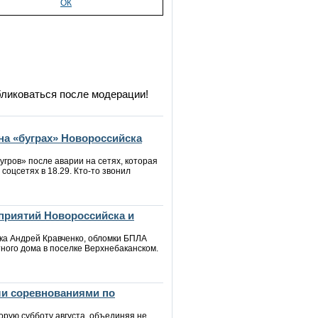
ОК
бликоваться после модерации!
на «буграх» Новороссийска
угров» после аварии на сетях, которая
 соцсетях в 18.29. Кто-то звонил
приятий Новороссийска и
ска Андрей Кравченко, обломки БПЛА
ного дома в поселке Верхнебаканском.
ли соревнованиями по
орую субботу августа, объединяя не