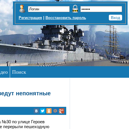
|
Регистрация
Восстановить пароль
део
Поиск
ведут непонятные
 №30 по улице Героев
ие перерыли пешеходную