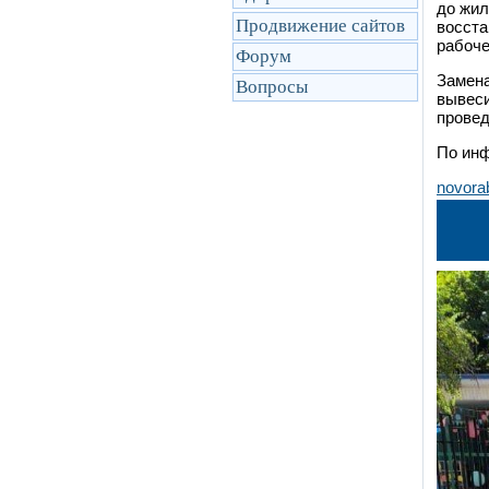
до жил
Продвижение сайтов
восста
рабоче
Форум
Замена
Вопросы
вывеси
провед
По инф
novora