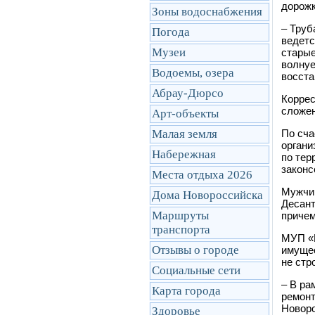
дорожк
Зоны водоснабжения
–
Труба
Погода
ведетс
Музеи
старые
волнуе
Водоемы, озера
восста
Абрау-Дюрсо
Коррес
сложен
Арт-объекты
Малая земля
По сча
органи
Набережная
по тер
законс
Места отдыха 2026
Мужчин
Дома Новороссийска
Десант
Маршруты
причем
транcпорта
МУП «В
Отзывы о городе
имущес
не стр
Социальные сети
–
В рам
Карта города
ремонт
Новоро
Здоровье