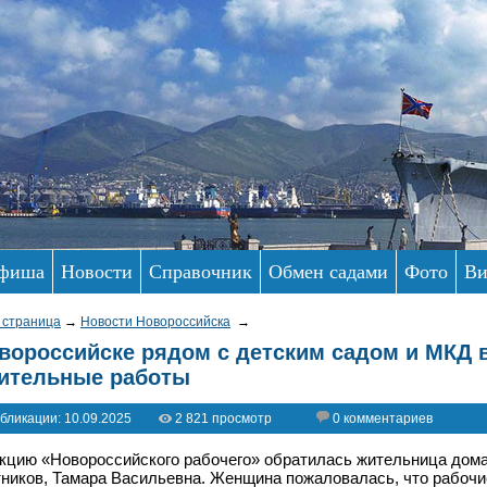
фиша
Новости
Справочник
Обмен садами
Фото
Ви
 страница
→
Новости Новороссийска
→
вороссийске рядом с детским садом и МКД 
ительные работы
бликации: 10.09.2025
2 821 просмотр
0 комментариев
кцию «Новороссийского рабочего» обратилась жительница дома
ников, Тамара Васильевна. Женщина пожаловалась, что рабоч