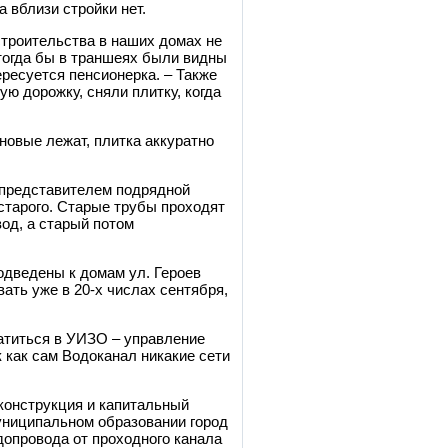
а вблизи стройки нет.
строительства в наших домах не
 тогда бы в траншеях были видны
тересуется пенсионерка. – Также
ю дорожку, сняли плитку, когда
новые лежат, плитка аккуратно
 представителем подрядной
 старого. Старые трубы проходят
од, а старый потом
одведены к домам ул. Героев
вать уже в 20-х числах сентября,
титься в УИЗО – управление
 как сам Водоканал никакие сети
конструкция и капитальный
униципальном образовании город
допровода от проходного канала