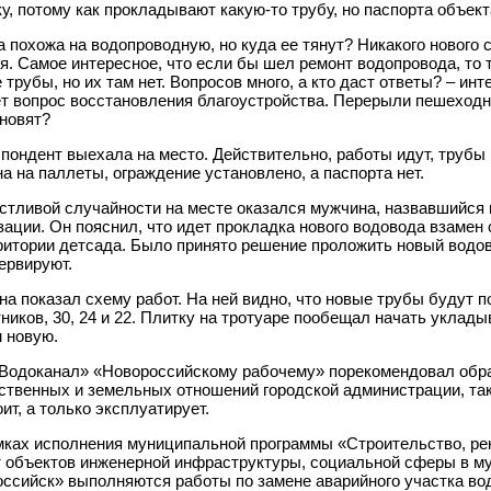
у, потому как прокладывают какую-то трубу, но паспорта объект
 похожа на водопроводную, но куда ее тянут? Никакого нового 
я. Самое интересное, что если бы шел ремонт водопровода, то
 трубы, но их там нет. Вопросов много, а кто даст ответы? – ин
т вопрос восстановления благоустройства. Перерыли пешеходну
новят?
пондент выехала на место. Действительно, работы идут, трубы 
а на паллеты, ограждение установлено, а паспорта нет.
стливой случайности на месте оказался мужчина, назвавшийся
зации. Он пояснил, что идет прокладка нового водовода взамен
ритории детсада. Было принято решение проложить новый водов
ервируют.
а показал схему работ. На ней видно, что новые трубы будут п
ников, 30, 24 и 22. Плитку на тротуаре пообещал начать уклады
 новую.
одоканал» «Новороссийскому рабочему» порекомендовал обра
твенных и земельных отношений городской администрации, так
оит, а только эксплуатирует.
ках исполнения муниципальной программы «Строительство, ре
 объектов инженерной инфраструктуры, социальной сферы в м
ссийск» выполняются работы по замене аварийного участка во