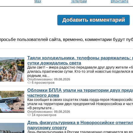
Max
Телеграм
ВКонтакте
Добавить комментарий
просьбе пользователей сайта, временно, комментарии будут пу
Таяли холодильники, телефоны разряжались: 
сутки дожидались света
Дали свет! – вчера радостно передавали друг другу жители «б
длилась практически сутки. Кто-то этой новостью поделился в
родным, на...
Опубликовано: 09.08.2026
6 просмотров
Обломки БПЛА упали на территории двух пред
частного дома
Как сообщил в своих соцсетях глава горда-героя Новороссий
упали на территории двух предприятий Новороссийска и част
«В результате...
Опубликовано: 09.08.2026
14 просмотров
День физкультурника в Новороссийске отмети
парусному спорту
День физкультурника в России традиционно отмечается во вт