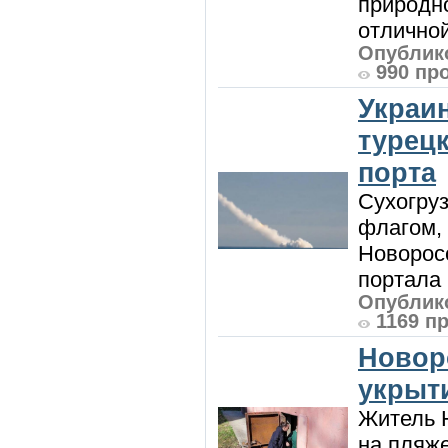
природно
отличной
Опублико
990 пр
Украи
турецк
порта
Сухогру
флагом,
Новорос
портала 
Опублико
1169 п
Новор
укрыт
Житель Н
на пляже