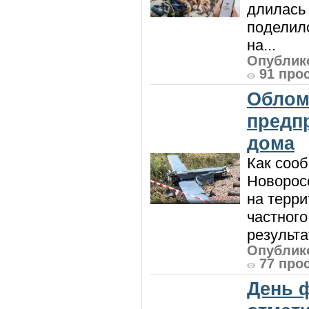
длилась 
поделилс
на...
Опублико
91 про
Облом
предп
дома
Как сооб
Новорос
на терри
частного
результат
Опублико
77 про
День 