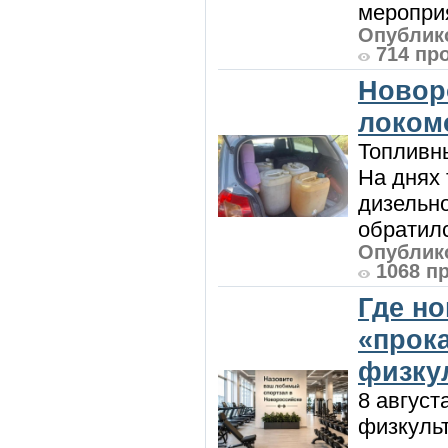
мероприя
Опублико
714 пр
Новор
локом
Топливны
На днях
дизельн
обратилс
Опублико
1068 п
Где н
«прок
физку
8 август
физкульт