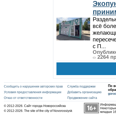
Экопу
приним
Раздель
всё боле
желающи
пересече
с П...
Опублико
2264 п
По в
Сообщить о нарушении авторских прав
Служба поддержки
обра
Условия предоставления информации
Добавить организацию
goro
Отказ от ответственности
Продвижение сайта
Информаци
© 2012-2026. Сайт города Новороссийска
Некоторые
© 2012-2026. The site of the city of Novorossiysk
младше 16