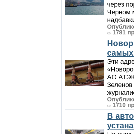
через по
Черном м
надбавки
Опублико
1781 п
Новор
самых
Эти адре
«Новорос
АО АТЭК
Зеленов 
журналис
Опублико
1710 п
В авт
устан