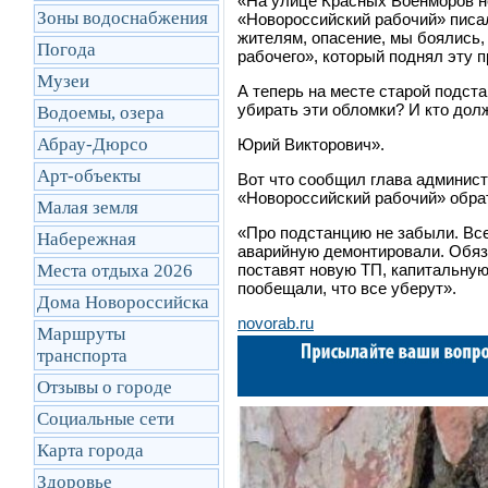
«На улице Красных Военморов не
Зоны водоснабжения
«Новороссийский рабочий» писа
жителям, опасение, мы боялись,
Погода
рабочего», который поднял эту 
Музеи
А теперь на месте старой подста
убирать эти обломки? И кто дол
Водоемы, озера
Абрау-Дюрсо
Юрий Викторович».
Арт-объекты
Вот что сообщил глава админист
«Новороссийский рабочий» обра
Малая земля
«Про подстанцию не забыли. Вс
Набережная
аварийную демонтировали. Обяза
Места отдыха 2026
поставят новую ТП, капитальную
пообещали, что все уберут».
Дома Новороссийска
novorab.ru
Маршруты
транcпорта
Отзывы о городе
Социальные сети
Карта города
Здоровье