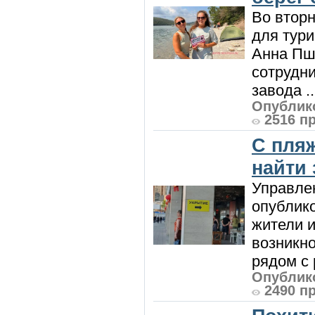
Во вторн
для тур
Анна Пш
сотрудн
завода ..
Опублико
2516 п
С пляж
найти
Управле
опублик
жители и
возникн
рядом с 
Опублико
2490 п