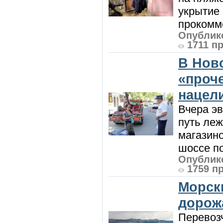
укрытие 
прокомме
Опублико
1711 п
В Нов
«проч
нацел
Вчера э
путь леж
магазин
шоссе п
Опублико
1759 п
Морск
дорож
Перевоз