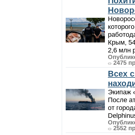
Похити
Новор
Новорос
которого
работод
Крым, 5
2,6 млн р
Опублико
2475 п
Всех 
наход
Экипаж 
После ат
от город
Delphinu
Опублико
2552 п