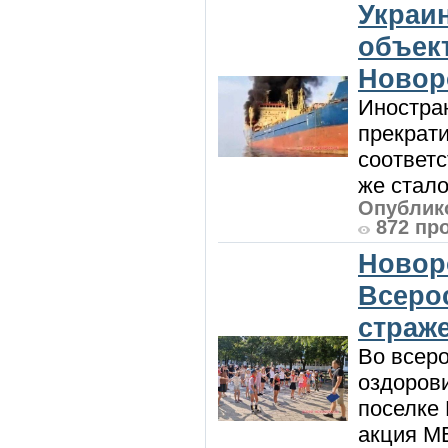
Украи
объект
Новор
Иностра
прекрат
соответ
же стало
Опублико
872 пр
Новор
Всеро
страж
Во всеро
оздоров
поселке
акция М