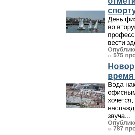
отмет
спорт
День физ
во втору
професси
вести зд
Опублико
575 пр
Новор
время
Вода нак
офисным
хочется,
наслажда
звуча...
Опублико
787 пр