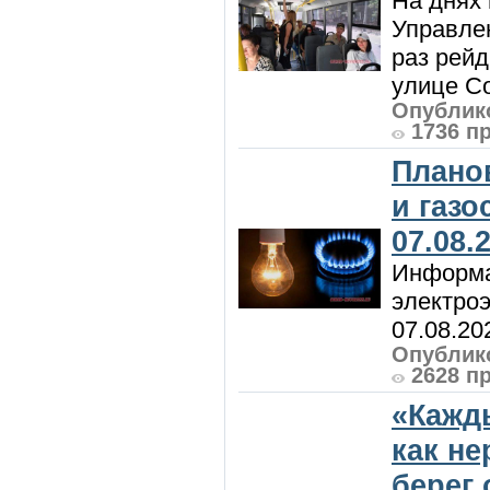
На днях 
Управлен
раз рей
улице Со
Опублико
1736 п
Плано
и газ
07.08.
Информа
электроэ
07.08.20
Опублико
2628 п
«Кажд
как н
берег 