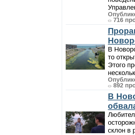
Управлен
Опублико
716 пр
Прора
Новор
В Новоро
то откры
Этого п
нескольк
Опублико
892 пр
В Нов
обвала
Любител
осторож
склон в