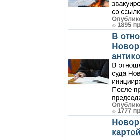
эвакуиро
со ссылк
Опублико
1895 п
В отн
Новор
антик
В отнош
суда Но
инициир
После п
председа
Опублико
1777 п
Новор
карто