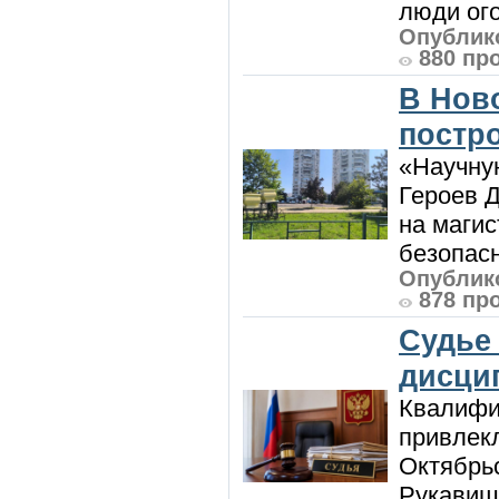
люди ого
Опублико
880 пр
В Нов
постро
«Научную
Героев Д
на магис
безопасн
Опублико
878 пр
Судье
дисци
Квалифи
привлек
Октябрь
Рукавиш