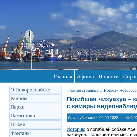
Главная
Афиша
Новости
Спра
О Новороссийске
Главная страница
→
Новости Новоросс
Районы
Погибшая чихуахуа – 
с камеры видеонаблюд
Парки
Памятники
Дата публикации: 06.09.2025
6 9
Пляжи
Историю
о погибшей собаке Асеч
Фонтаны
накануне. Пользователи местны