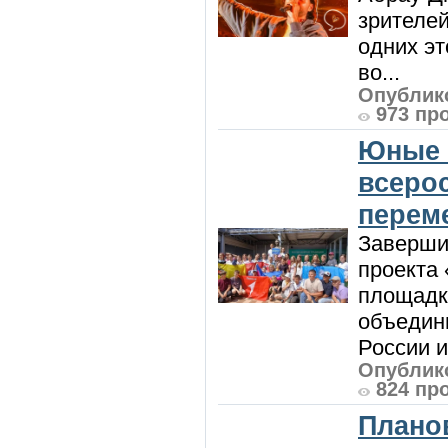
зрителей
одних эт
во...
Опублико
973 пр
Юные 
всеро
перем
Заверши
проекта 
площадк
объедин
России и 
Опублико
824 пр
Плано