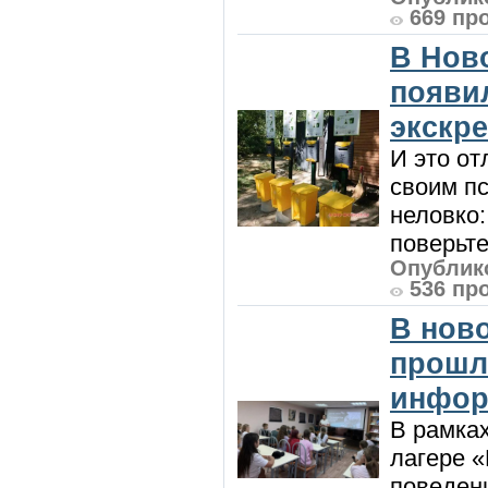
669 пр
В Нов
появи
экскр
И это от
своим пс
неловко:
поверьте
Опублико
536 пр
В нов
прошл
инфор
В рамка
лагере 
поведени