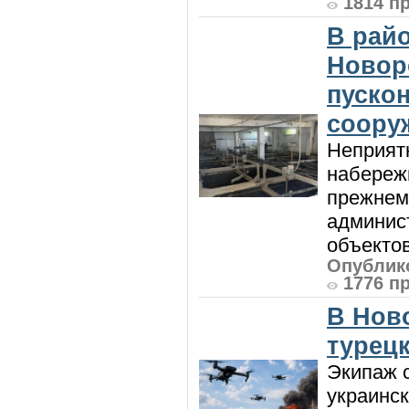
1814 п
В райо
Новор
пуско
соору
Неприят
набережн
прежнем
админис
объектов 
Опублико
1776 п
В Нов
турецк
Экипаж с
украинск