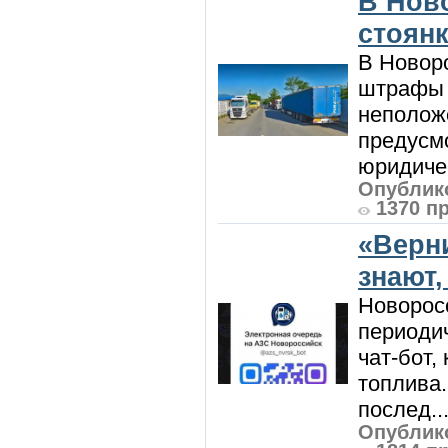
В Нов
стоян
В Новоро
штрафы з
неполож
предусмо
юридичес
Опублико
1370 п
«Верн
знают,
Новорос
периодич
чат-бот
топлива
послед..
Опублико