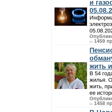
и газ
05.08.
Информа
электроэ
05.08.20
Опублико
1459 п
Пенси
обман
жить и
В 54 год
жилья. 
жить, пр
ее истор
Опублико
1458 п