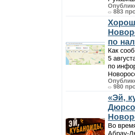
Опублико
883 пр
Хорош
Новор
по на
Как сооб
5 август
по инфо
Новоросс
Опублико
980 пр
«Эй, к
Дюрсо
Новор
Во врем
Абрау-Д