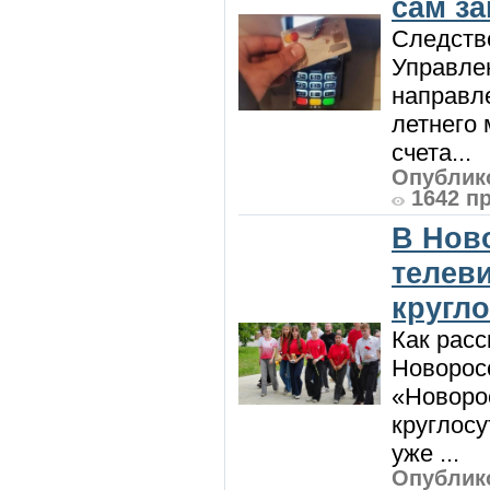
сам з
Следств
Управле
направле
летнего 
счета...
Опублико
1642 п
В Нов
телев
кругл
Как расс
Новорос
«Новорос
круглосу
уже ...
Опублико