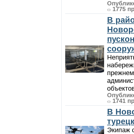
Опублико
1775 п
В райо
Новор
пуско
соору
Неприят
набережн
прежнем
админис
объектов 
Опублико
1741 п
В Нов
турецк
Экипаж с