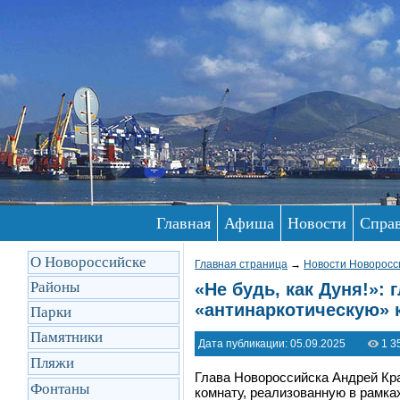
Главная
Афиша
Новости
Спра
О Новороссийске
Главная страница
→
Новости Новоросс
Районы
«Не будь, как Дуня!»:
«антинаркотическую» 
Парки
Памятники
Дата публикации: 05.09.2025
1 3
Пляжи
Глава Новороссийска Андрей Кра
Фонтаны
комнату, реализованную в рамка