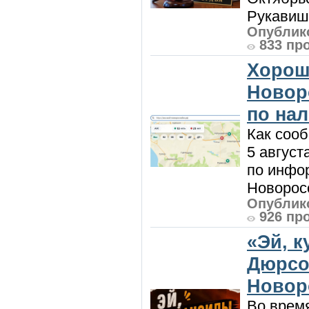
Рукавиш
Опублико
833 пр
Хорош
Новор
по на
Как сооб
5 август
по инфо
Новоросс
Опублико
926 пр
«Эй, к
Дюрсо
Новор
Во врем