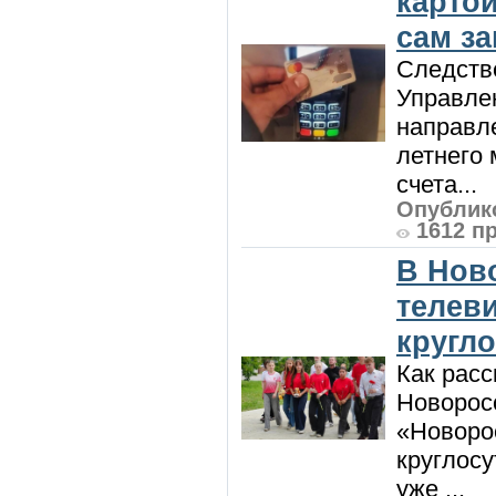
карто
сам з
Следств
Управле
направле
летнего 
счета...
Опублико
1612 п
В Нов
телев
кругл
Как расс
Новорос
«Новорос
круглосу
уже ...