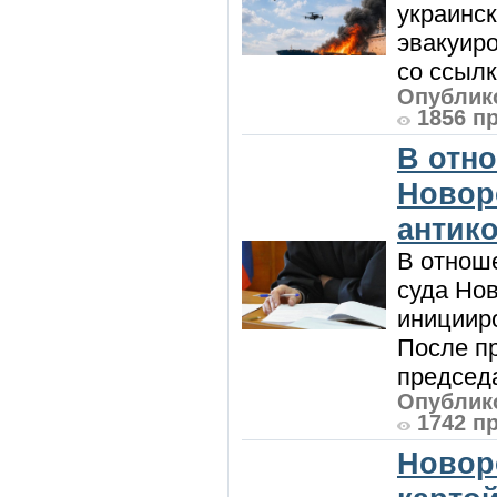
украинск
эвакуиро
со ссылк
Опублико
1856 п
В отн
Новор
антик
В отнош
суда Но
инициир
После п
председа
Опублико
1742 п
Новор