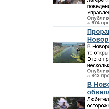
поведени
Управлен
Опублико
674 пр
Прора
Новор
В Новоро
то откры
Этого п
нескольк
Опублико
843 пр
В Нов
обвала
Любител
осторож