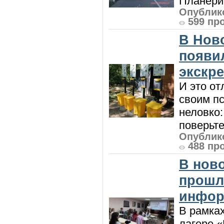
Планерис
Опублико
599 пр
В Нов
появи
экскр
И это от
своим пс
неловко:
поверьте
Опублико
488 пр
В нов
прошл
инфор
В рамка
лагере 