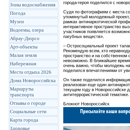
города-героя поделился с новор
Зоны водоснабжения
Судя по фотографиям с места соб
Погода
упомянутый молодежный проект, 
Музеи
рамках антинаркотической профи
интерактивное пространство выз
Водоемы, озера
участников появляется возможно
пагубных веществ».
Абрау-Дюрсо
– Остросоциальный проект тала
Арт-объекты
Рекомендую всем, кто неравнод
Малая земля
пространство и на собственном 
невозможно. В ближайшее время
Набережная
очень важно, чтобы молодежь на
поделился впечатлениями от уви
Места отдыха 2026
Он также поделился информацией
Дома Новороссийска
реализован еще один антинаркоти
Маршруты
текущем году в Новороссийске д
транcпорта
антитеррористической тематике.
Отзывы о городе
Блокнот Новороссийск
Социальные сети
Карта города
Здоровье