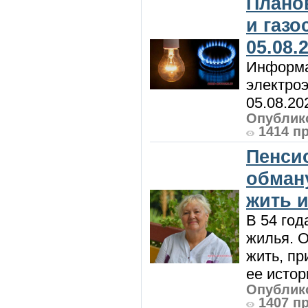
Плано
и газ
05.08.
Информа
электроэ
05.08.20
Опублико
1414 п
Пенси
обман
жить и
В 54 год
жилья. 
жить, пр
ее истор
Опублико
1407 п