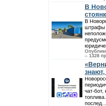
В Нов
стоян
В Новоро
штрафы з
неполож
предусмо
юридичес
Опублико
1328 п
«Верн
знают,
Новорос
периодич
чат-бот
топлива
послед..