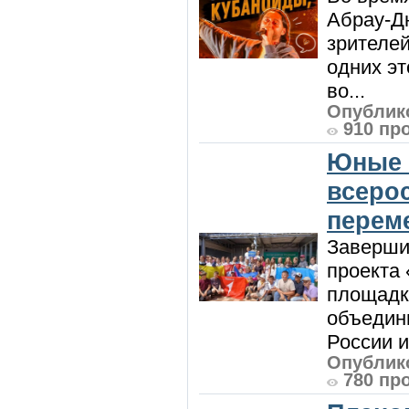
Абрау-Д
зрителей
одних эт
во...
Опублико
910 пр
Юные 
всеро
перем
Заверши
проекта 
площадк
объедин
России и 
Опублико
780 пр