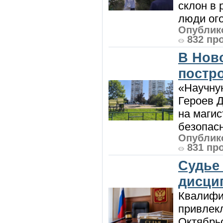
склон в
люди ого
Опублико
832 пр
В Нов
постро
«Научную
Героев Д
на магис
безопасн
Опублико
831 пр
Судье
дисци
Квалифи
привлек
Октябрь