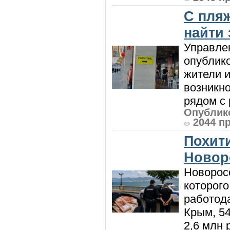
С пляж
найти
Управле
опублик
жители и
возникн
рядом с 
Опублико
2044 п
Похити
Новор
Новорос
которого
работод
Крым, 5
2,6 млн р