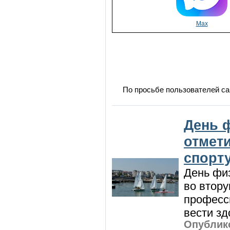
Max
По просьбе пользователей са
День 
отмет
спорт
День физ
во втору
професси
вести зд
Опублико