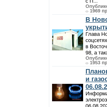
с П...
Опублико
1969 п
В Нов
укрыт
Глава Н
соцсетях
в Восточ
98, а та
Опублико
1953 п
Плано
и газ
06.08.
Информа
электроэ
06.08.20