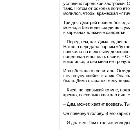
условиях городской застройки. С
танк. Потом от осколка погиб в
молился, чтобы вражеская «птич
Три дня Дмитрий провел без еды
можно, а без воды сходишь с у
в карманах влажные салфетки.
– Перед тем, как Дима подписал
Наташа передала парням «буханк
повесила на шею сыну деревянный
поцеловал и пошел к своим, – Ол
и молился, и они меня не тронул
Ира вбежала в госпиталь. Огляд
шел осунувшийся старик. Она см
было. Дима старался жену держа
– Киса, не привыкай ко мне, пожа
крепко, насколько хватало сил, 
– Дим, может, хватит воевать. Т
Он повернул голову. В его кари
– Я должен. Там столько молодых