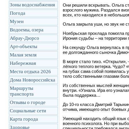
Зоны водоснабжения
Они решили вскрывать. Ольга сто
взрослого мужика. Раздался визг
Погода
всех, кто находился в небольшо
Музеи
Ольга закрыла уши, но звук не с
Водоемы, озера
Ноябрьская прохлада помогла пр
Абрау-Дюрсо
Ирония судьбы – на территории 
Арт-объекты
На секунду Ольга вернулась в пр
ее долгожданного сыночка Дим
Малая земля
В морге стало тихо. «Открыли», 
Набережная
лёгкого теплого ветерка. Чудо? 
Места отдыха 2026
на губах сама собой появилась 
тело собственными глазами бо
Дома Новороссийска
Из собственных мыслей женщину
Маршруты
внутри. «Узнала. Ира его узнала
транcпорта
была поддержка…
Отзывы о городе
До 10-го класса Дмитрий Тарыки
отчима, имеющего опыт боевых д
Социальные сети
Умеющий находить общий язык с
Карта города
военного психолога. Но при выб
Здоровье
специальности требовался англ