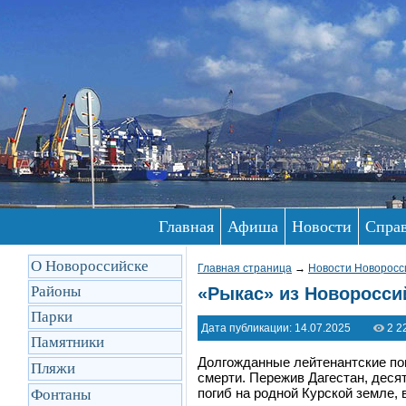
Главная
Афиша
Новости
Спра
О Новороссийске
Главная страница
→
Новости Новоросс
Районы
«Рыкас» из Новоросси
Парки
Дата публикации: 14.07.2025
2 2
Памятники
Долгожданные лейтенантские пог
Пляжи
смерти. Пережив Дагестан, деся
погиб на родной Курской земле, 
Фонтаны