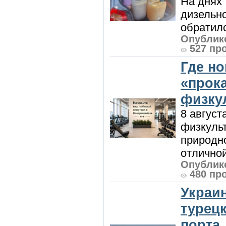
На днях
дизельн
обратилс
Опублико
527 пр
Где н
«прок
физку
8 август
физкульт
природно
отличной
Опублико
480 пр
Украи
турецк
порта