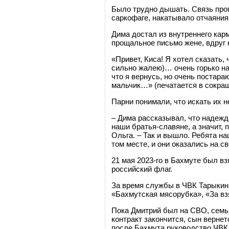
Было трудно дышать. Связь проп
саркофаге, накатывало отчаяния
Дима достал из внутреннего кар
прощальное письмо жене, вдруг 
«Привет, Киса! Я хотел сказать,
сильно жалею)… очень горько на
что я вернусь, но очень постар
мальчик…» (печатается в сокраще
Парни понимали, что искать их н
– Дима рассказывал, что надежда
наши братья-славяне, а значит, 
Ольга. – Так и вышло. Ребята н
том месте, и они оказались на с
21 мая 2023-го в Бахмуте был в
российский флаг.
За время службы в ЧВК Тарыкин
«Бахмутская мясорубка», «За вз
Пока Дмитрий был на СВО, семья 
контракт закончится, сын вернет
после Бахмута руководство ЧВК