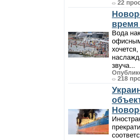
22 про
Новор
время
Вода нак
офисным
хочется,
наслажда
звуча...
Опублико
218 пр
Украи
объект
Новор
Иностра
прекрат
соответ