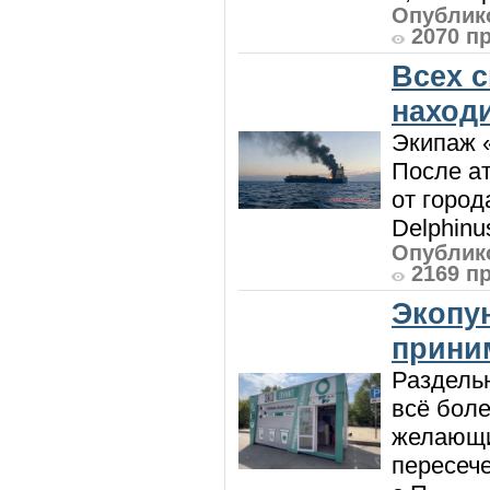
Опублико
2070 п
Всех 
наход
Экипаж 
После ат
от город
Delphinu
Опублико
2169 п
Экопу
приним
Раздель
всё боле
желающи
пересече