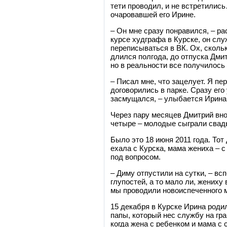
тети проводил, и не встретилис
очаровавшей его Ирине.
– Он мне сразу понравился, – ра
курсе худграфа в Курске, он слу
переписываться в ВК. Ох, скольк
длился полгода, до отпуска Дми
но в реальности все получилось
– Писал мне, что зацелует. Я пе
договорились в парке. Сразу его
засмущался, – улыбается Ирина
Через пару месяцев Дмитрий вно
четыре – молодые сыграли свад
Было это 18 июня 2011 года. Тот
ехала с Курска, мама жениха – с
под вопросом.
– Диму отпустили на сутки, – вс
глупостей, а то мало ли, жениху
мы проводили новоиспеченного м
15 декабря в Курске Ирина род
папы, который нес службу на гра
когда жена с ребенком и мама с 