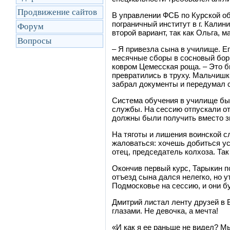
Продвижение сайтов
В управлении ФСБ по Курской о
пограничный институт в г. Кали
Форум
второй вариант, так как Ольга, 
Вопросы
– Я привезла сына в училище. Ег
месячные сборы в сосновый бор,
ковром Цемесская роща. – Это б
превратились в труху. Мальчишк
забрал документы и передумал с
Система обучения в училище был
службы. На сессию отпускали от
должны были получить вместо з
На тяготы и лишения воинской 
жаловаться: хочешь добиться ус
отец, председатель колхоза. Так
Окончив первый курс, Тарыкин п
отъезд сына дался нелегко, но у
Подмосковье на сессию, и они б
Дмитрий листал ленту друзей в 
глазами. Не девочка, а мечта!
«И как я ее раньше не видел? М