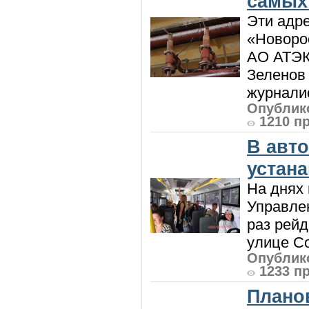
самых
Эти адре
«Новорос
АО АТЭК
Зеленов 
журналис
Опублико
1210 п
В авт
устан
На днях 
Управлен
раз рей
улице Со
Опублико
1233 п
Плано