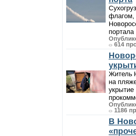
Сухогру
флагом,
Новорос
портала 
Опублико
614 пр
Новор
укрыт
Житель Н
на пляже
укрытие 
прокомме
Опублико
1186 п
В Нов
«проч