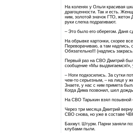
На коленях у Ольги красивая шк
драгоценности. Так и есть. Жен
ним, золотой значок ГТО, жетон 
руки слегка подрагивают.
– Это было его оберегом. Даня 
На обрывке картонки, скорее все
Переворачиваю, а там надпись, о
Обязательно!!! (надпись закрась,
Первый раз на СВО Дмитрий был 
сообщение «Мы выдвигаемся!», 
– Ноги подкосились. За сутки по
чем-то серьезным, – на лице у ж
Знаете, у нас с ним примета был
Когда Дима позвонил, шел дождь
На СВО Тарыкин взял позывной 
Через три месяца Дмитрий верну
СВО снова, но уже в составе ЧВ
Бахмут. Штурм. Парни заняли по
клубами пыли.