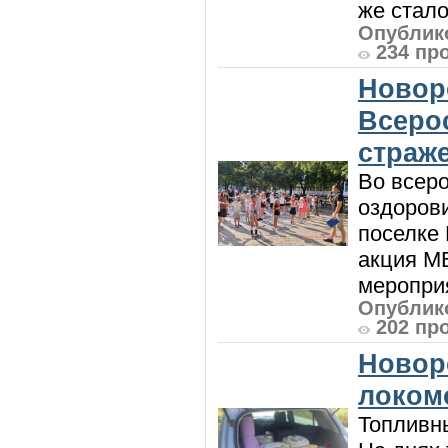
же стало
Опублико
234 пр
Новор
Всеро
страж
Во всеро
оздоров
поселке
акция М
мероприя
Опублико
202 пр
Новор
локом
Топливны