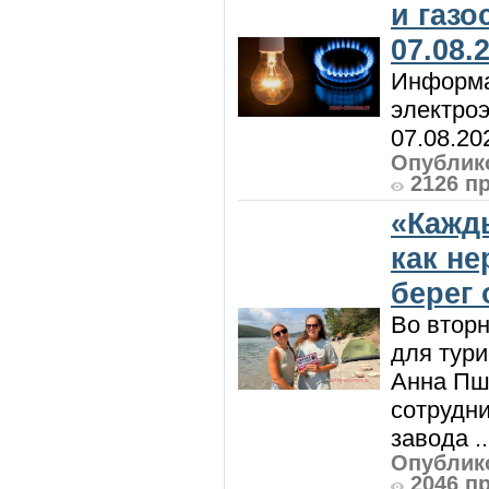
и газ
07.08.
Информа
электроэ
07.08.20
Опублико
2126 п
«Кажд
как н
берег 
Во вторн
для тур
Анна Пш
сотрудн
завода ..
Опублико
2046 п