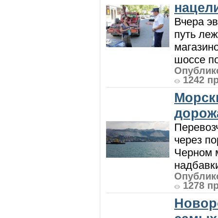
нацел
Вчера э
путь леж
магазин
шоссе п
Опублико
1242 п
Морск
дорож
Перевоз
через по
Черном м
надбавки
Опублико
1278 п
Новор