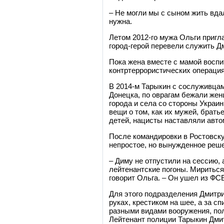
– Не могли мы с сыном жить вда
нужна.
Летом 2012-го мужа Ольги пригла
город-герой перевели служить Д
Пока жена вместе с мамой воспи
контртеррористических операция
В 2014-м Тарыкин с сослуживцам
Донецка, по оврагам бежали жен
города и села со стороны Укра
вещи о том, как их мужей, брать
детей, нацисты наставляли авто
После командировки в Ростовскую
непростое, но вынужденное реш
– Диму не отпустили на сессию,
лейтенантские погоны. Мириться 
говорит Ольга. – Он ушел из ФС
Для этого подразделения Дмитри
руках, крестиком на шее, а за с
разными видами вооружения, по
Лейтенант полиции Тарыкин Дмит