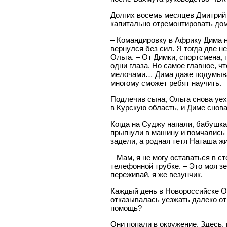
Долгих восемь месяцев Дмитрий 
капитально отремонтировать дом 
– Командировку в Африку Дима н
вернулся без сил. Я тогда две 
Ольга. – От Димки, спортсмена,
одни глаза. Но самое главное, ч
мелочами… Дима даже подумывал
многому сможет ребят научить.
Подлечив сына, Ольга снова уех
в Курскую область, и Диме снов
Когда на Суджу напали, бабушка
прыгнули в машину и помчались 
задели, а родная тетя Наташа ж
– Мам, я не могу оставаться в 
телефонной трубке. – Это моя зе
переживай, я же везунчик.
Каждый день в Новороссийске Ол
отказывалась уезжать далеко от 
помощь?
Они попали в окружение. Здесь, 