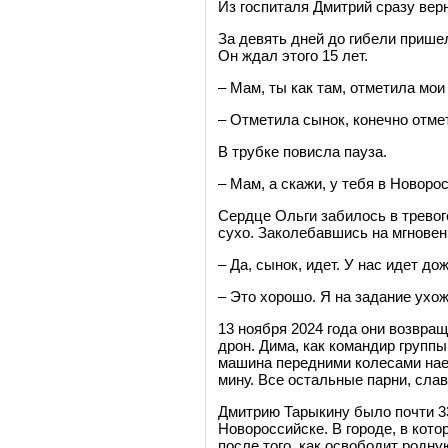
Из госпиталя Дмитрий сразу верн
За девять дней до гибели прише
Он ждал этого 15 лет.
– Мам, ты как там, отметила мо
– Отметила сынок, конечно отме
В трубке повисла пауза.
– Мам, а скажи, у тебя в Новоро
Сердце Ольги забилось в тревог
сухо. Заколебавшись на мгновен
– Да, сынок, идет. У нас идет до
– Это хорошо. Я на задание ухож
13 ноября 2024 года они возвра
дрон. Дима, как командир группы
машина передними колесами наех
мину. Все остальные парни, слав
Дмитрию Тарыкину было почти 3
Новороссийске. В городе, в кото
после того, как освободит родн