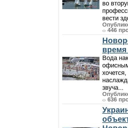
во втору
професси
вести зд
Опублико
446 пр
Новор
время
Вода нак
офисным
хочется,
наслажда
звуча...
Опублико
636 пр
Украи
объект