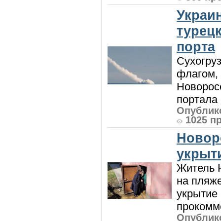
Украи
турецк
порта
Сухогру
флагом,
Новорос
портала 
Опублико
1025 п
Новор
укрыт
Житель Н
на пляже
укрытие 
прокомме
Опублико