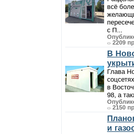
всё боле
желающи
пересече
с П...
Опублико
2209 п
В Нов
укрыт
Глава Н
соцсетях
в Восточ
98, а та
Опублико
2150 п
Плано
и газ