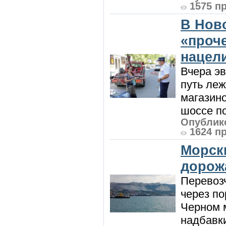
1575 п
В Нов
«проч
нацел
Вчера э
путь леж
магазин
шоссе п
Опублико
1624 п
Морск
дорож
Перевоз
через по
Черном м
надбавки