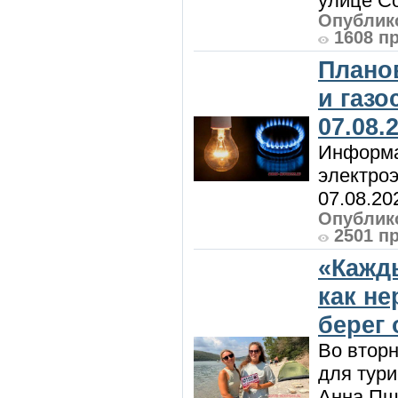
улице Со
Опублико
1608 п
Плано
и газ
07.08.
Информа
электроэ
07.08.20
Опублико
2501 п
«Кажд
как н
берег 
Во вторн
для тур
Анна Пш