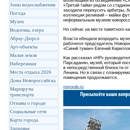
Болельщики из объединения «Си
Зоны водоснабжения
«Третий тайм» рядом со стадио
заходили перекусить арбитры, б
Погода
коллекция реликвий – майки фут
неформальным музеем новоросс
Музеи
Но сейчас на месте памятного к
Водоемы, озера
Абрау-Дюрсо
Власти обещали возродить музе
рабочего» председатель Новоро
Арт-объекты
«Синий туман» Евгений Кирилло
Малая земля
Как рассказал «НР» руководите
Парсаданян, музей, который по
Набережная
в непосредственной близости от 
Места отдыха 2026
Ленина. Но в связи с планируемо
помещения продолжаются.
Дома Новороссийска
novorab.ru
Маршруты
транcпорта
Отзывы о городе
Социальные сети
Карта города
Здоровье