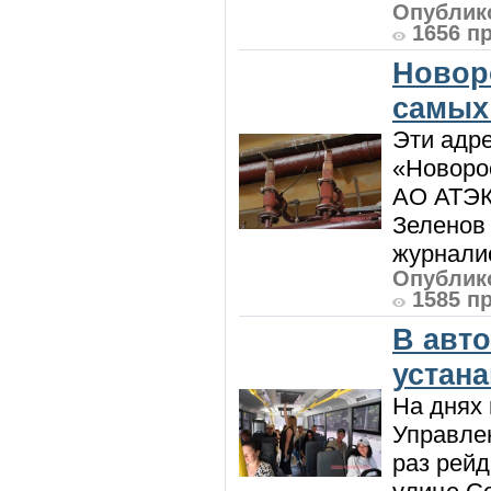
Опублико
1656 п
Новор
самых
Эти адре
«Новорос
АО АТЭК
Зеленов 
журналис
Опублико
1585 п
В авт
устан
На днях 
Управлен
раз рей