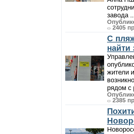
сотрудн
завода ..
Опублико
2405 п
С пляж
найти
Управле
опублик
жители и
возникн
рядом с 
Опублико
2385 п
Похити
Новор
Новорос