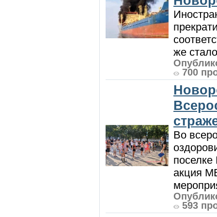
Новор
Иностра
прекрат
соответ
же стало
Опублико
700 пр
Новор
Всеро
страж
Во всеро
оздоров
поселке
акция М
мероприя
Опублико
593 пр