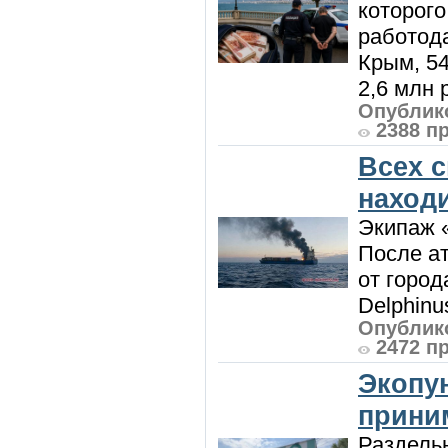
которого
работод
Крым, 5
2,6 млн р
Опублико
2388 п
Всех 
наход
Экипаж 
После ат
от город
Delphinu
Опублико
2472 п
Экопу
приним
Раздель