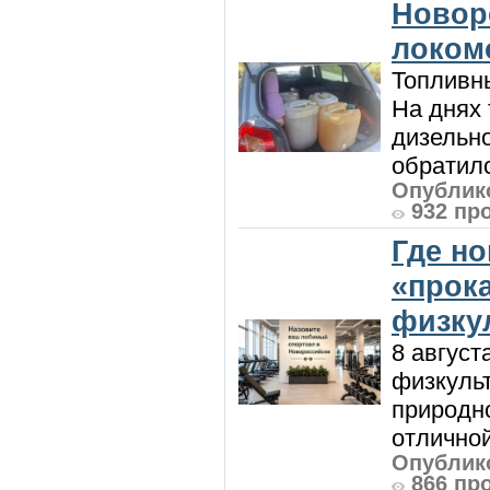
Новор
локом
Топливны
На днях
дизельн
обратилс
Опублико
932 пр
Где н
«прок
физку
8 август
физкульт
природно
отличной
Опублико
866 пр