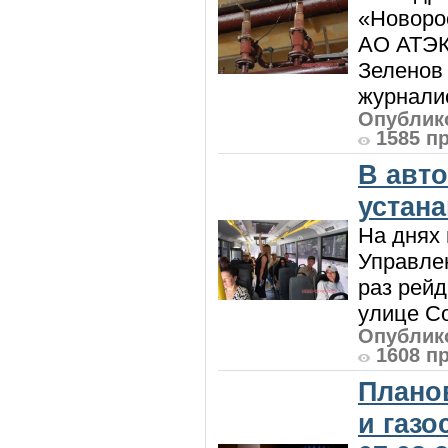
«Новорос
АО АТЭК
Зеленов 
журналис
Опублико
1585 п
В авт
устан
На днях 
Управлен
раз рей
улице Со
Опублико
1608 п
Плано
и газ