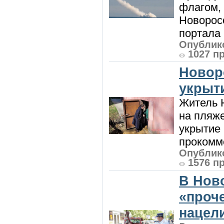
флагом,
Новорос
портала 
Опублико
1027 п
Новор
укрыт
Житель Н
на пляже
укрытие 
прокомме
Опублико
1576 п
В Нов
«проч
нацел