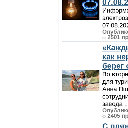
07.08.
Информа
электроэ
07.08.20
Опублико
2501 п
«Кажд
как н
берег 
Во вторн
для тур
Анна Пш
сотрудн
завода ..
Опублико
2405 п
С пляж