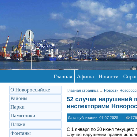
Главная
Афиша
Новости
Спра
О Новороссийске
Главная страница
→
Новости Новоросс
Районы
52 случая нарушений 
инспекторами Новорос
Парки
Памятники
Дата публикации: 07.07.2025
776
Пляжи
С 1 января по 30 июня текущего
Фонтаны
случая нарушений правил испол