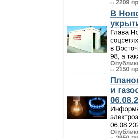
2209 п
В Нов
укрыт
Глава Н
соцсетях
в Восточ
98, а та
Опублико
2150 п
Плано
и газ
06.08.
Информа
электроэ
06.08.20
Опублико
2950 п