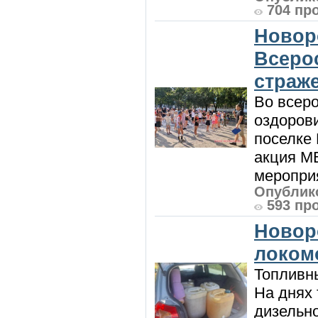
704 пр
Новор
Всеро
страж
Во всеро
оздоров
поселке
акция М
мероприя
Опублико
593 пр
Новор
локом
Топливны
На днях
дизельн