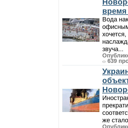
Новор
время
Вода нак
офисным
хочется,
наслажда
звуча...
Опублико
639 пр
Украи
объект
Новор
Иностра
прекрат
соответ
же стало
Опублико