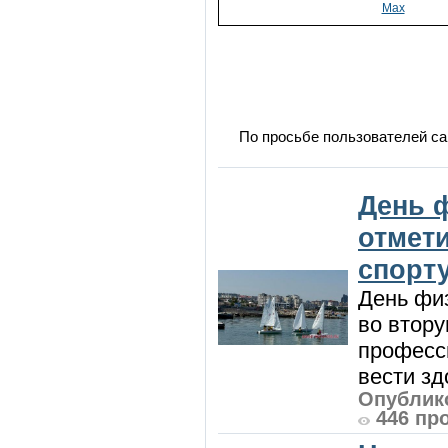
Max
По просьбе пользователей са
День 
отмет
спорт
День физ
во втору
професси
вести зд
Опублико
446 пр