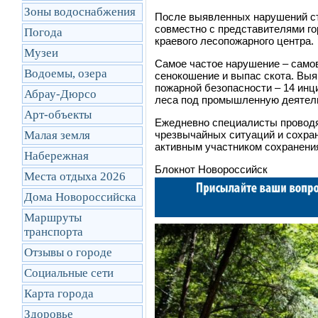
Зоны водоснабжения
После выявленных нарушений ст
совместно с представителями го
Погода
краевого лесопожарного центра.
Музеи
Самое частое нарушение
–
самов
Водоемы, озера
сенокошение и выпас скота. Выя
пожарной безопасности
–
14 инц
Абрау-Дюрсо
леса под промышленную деятел
Арт-объекты
Ежедневно специалисты проводя
Малая земля
чрезвычайных ситуаций и сохра
активным участником сохранения
Набережная
Блокнот Новороссийск
Места отдыха 2026
Дома Новороссийска
Маршруты
транcпорта
Отзывы о городе
Социальные сети
Карта города
Здоровье