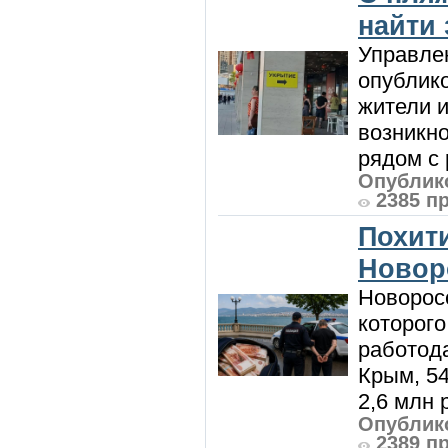
найти
Управле
опублик
жители и
возникн
рядом с 
Опублико
2385 п
Похити
Новор
Новорос
которого
работод
Крым, 5
2,6 млн р
Опублико
2389 п