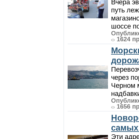
Вчера э
путь леж
магазин
шоссе п
Опублико
1624 п
Морск
дорож
Перевоз
через по
Черном м
надбавки
Опублико
1656 п
Новор
самых
Эти адре