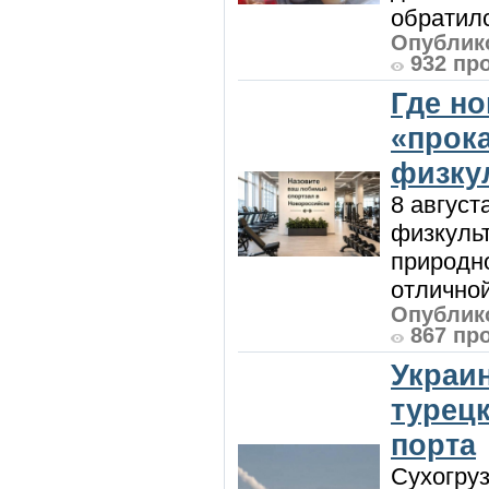
обратилс
Опублико
932 пр
Где н
«прок
физку
8 август
физкульт
природно
отличной
Опублико
867 пр
Украи
турецк
порта
Сухогру