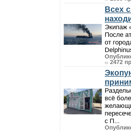
Всех 
наход
Экипаж 
После ат
от город
Delphinu
Опублико
2472 п
Экопу
приним
Раздель
всё боле
желающи
пересече
с П...
Опублико