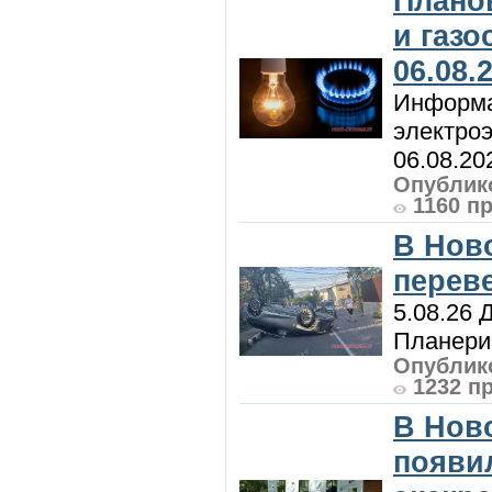
Плано
и газ
06.08.
Информа
электроэ
06.08.20
Опублико
1160 п
В Нов
перев
5.08.26 
Планерис
Опублико
1232 п
В Нов
появи