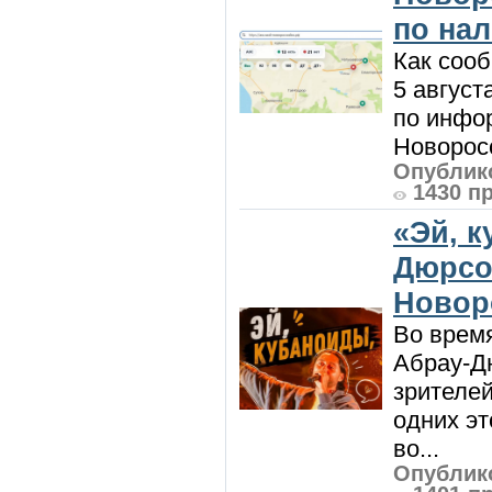
по на
Как сооб
5 август
по инфо
Новоросс
Опублико
1430 п
«Эй, к
Дюрсо
Новор
Во врем
Абрау-Д
зрителей
одних эт
во...
Опублико