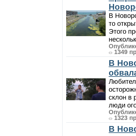
Новор
В Новоро
то откры
Этого п
нескольк
Опублико
1349 п
В Нов
обвала
Любител
осторож
склон в
люди ого
Опублико
1323 п
В Нов