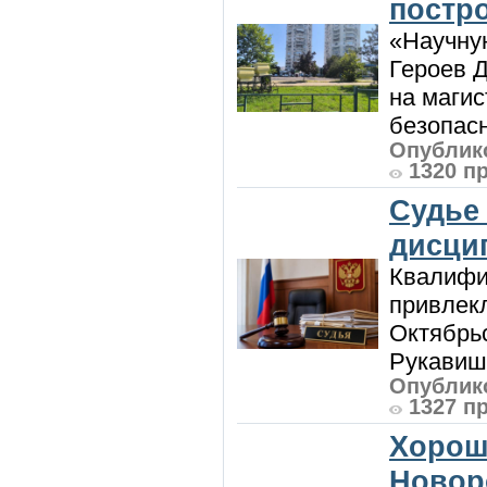
постро
«Научную
Героев Д
на магис
безопасн
Опублико
1320 п
Судье
дисци
Квалифи
привлек
Октябрь
Рукавиш
Опублико
1327 п
Хорош
Новор