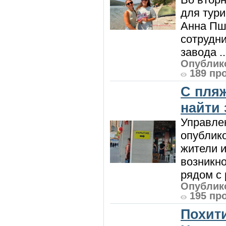
для тур
Анна Пш
сотрудн
завода ..
Опублико
189 пр
С пляж
найти
Управле
опублик
жители и
возникн
рядом с 
Опублико
195 пр
Похити