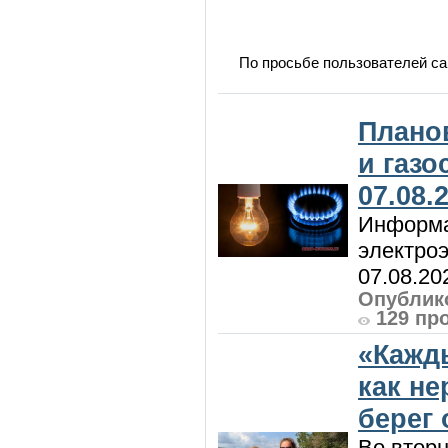
По просьбе пользователей са
Плано
и газ
07.08.
Информа
электроэ
07.08.20
Опублико
129 пр
«Кажд
как н
берег 
Во вторн