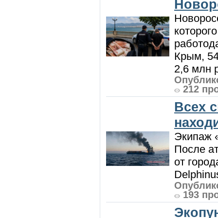
Новор
Новорос
которого
работод
Крым, 5
2,6 млн р
Опублико
212 пр
Всех 
наход
Экипаж 
После ат
от город
Delphinu
Опублико
193 пр
Экопу