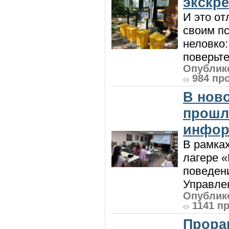
экскр
И это от
своим пс
неловко:
поверьте
Опублико
984 пр
В нов
прошл
инфор
В рамка
лагере 
поведени
Управлен
Опублико
1141 п
Прора