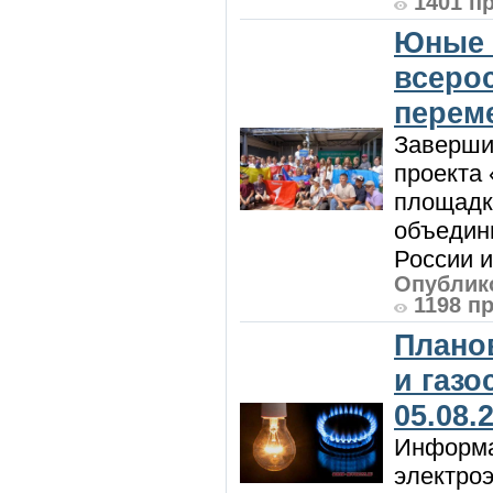
1401 п
Юные 
всеро
перем
Заверши
проекта 
площадк
объедин
России и 
Опублико
1198 п
Плано
и газ
05.08.
Информа
электроэ