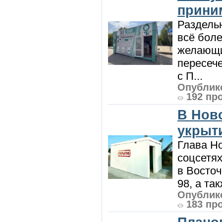
приним
Раздель
всё боле
желающи
пересече
с П...
Опублико
192 пр
В Нов
укрыт
Глава Н
соцсетях
в Восточ
98, а та
Опублико
183 пр