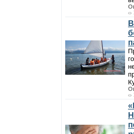
О
В
б
п
П
г
н
п
К
О
«
Н
п