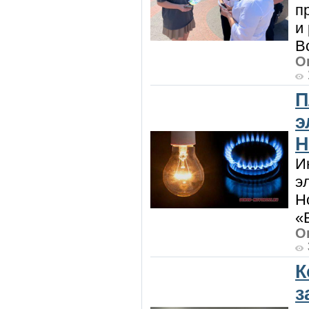
п
и
В
О
П
э
Н
И
э
Н
«
О
К
з