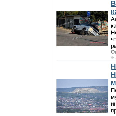
В
к
А
к
Н
ч
р
О
Н
Н
м
П
м
и
п