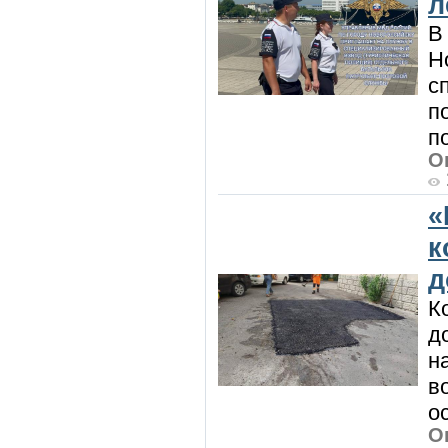
л
В
Н
с
п
п
О
«
к
д
К
д
н
в
о
О