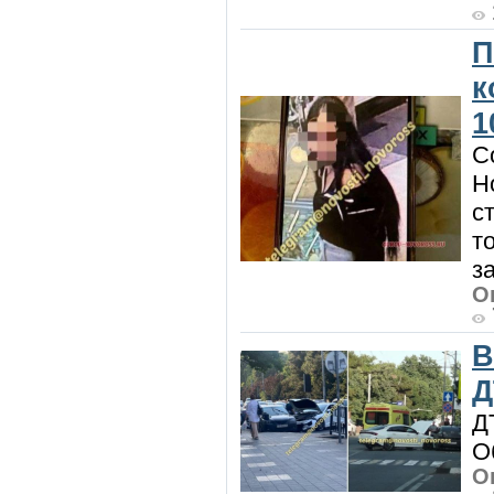
П
к
1
С
Н
с
т
з
О
В
Д
Д
О
О