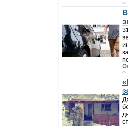
В
э
3
э
и
з
п
О
«
з
Д
б
д
с