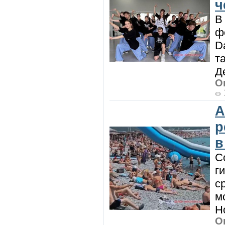
ч
В
ф
D
т
Д
О
А
р
в
С
г
с
м
Н
О