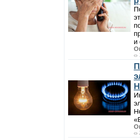
р
П
э
п
п
и
О
П
э
Н
И
э
Н
«
О