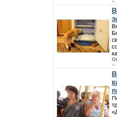
В
э
В
Б
с
с
к
О
В
к
п
П
т
«