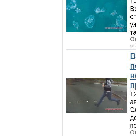
Т
В
с
у
т
О
В
п
н
п
1
а
Э
д
п
О