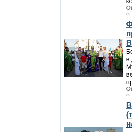
к
О
Ф
п
В
Б
в
М
в
п
О
В
(
н