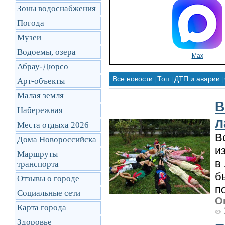
Зоны водоснабжения
Погода
Музеи
Водоемы, озера
Max
Абрау-Дюрсо
Все новости
Топ
ДТП и аварии
|
|
|
Арт-объекты
Малая земля
В
Набережная
л
Места отдыха 2026
В
Дома Новороссийска
и
Маршруты
в
транcпорта
б
Отзывы о городе
по
Социальные сети
О
Карта города
Здоровье