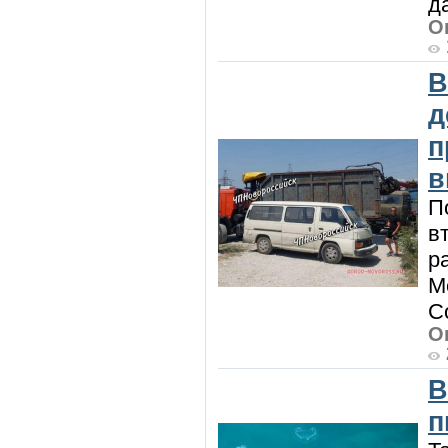
д
О
В
д
п
в
П
в
р
М
С
О
В
п