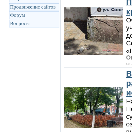
П
Продвижение сайтов
к
Форум
О
Вопросы
у
д
С
«Н
О
В
р
и
Н
Н
с
о
в