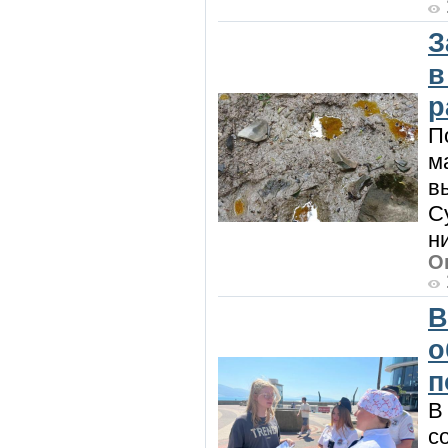
З
в
р
П
м
в
С
н
О
В
о
п
В
с