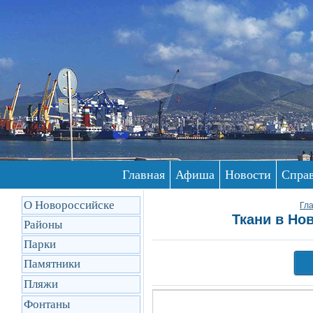
Главная
Афиша
Новости
Спра
О Новороссийске
Гл
Ткани в Но
Районы
Парки
Памятники
Пляжи
Фонтаны