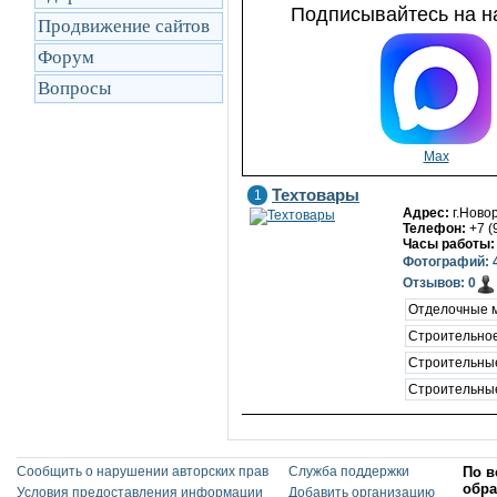
Подписывайтесь на на
Продвижение сайтов
Форум
Вопросы
Max
Техтовары
1
Адрес:
г.Ново
Телефон:
+7 (
Часы работы:
Фотографий: 
Отзывов: 0
Отделочные 
Строительное
Строительны
Строительны
Сообщить о нарушении авторских прав
Служба поддержки
По в
обра
Условия предоставления информации
Добавить организацию