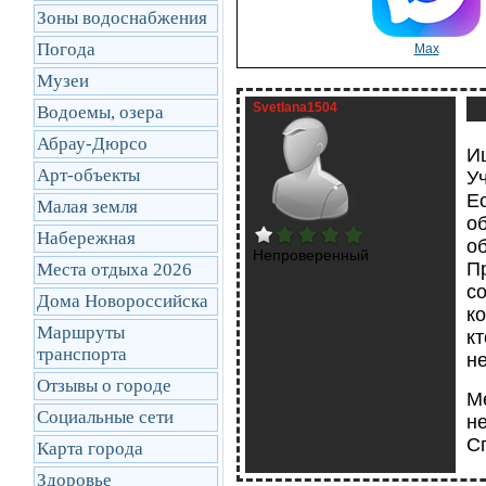
Зоны водоснабжения
Погода
Max
Музеи
Svetlana1504
Водоемы, озера
Абрау-Дюрсо
И
Арт-объекты
Уч
Ес
Малая земля
о
Набережная
о
Непроверенный
П
Места отдыха 2026
с
Дома Новороссийска
ко
Маршруты
к
транcпорта
н
Отзывы о городе
М
Социальные сети
не
Сп
Карта города
Здоровье