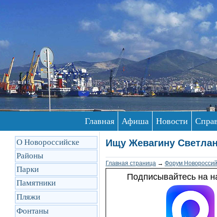
Главная
Афиша
Новости
Спра
О Новороссийске
Ищу Жевагину Светла
Районы
Главная страница
→
Форум Новороссий
Парки
Подписывайтесь на на
Памятники
Пляжи
Фонтаны