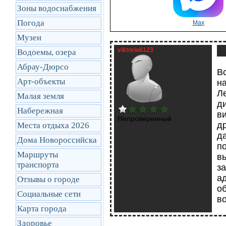
Зоны водоснабжения
Погода
Max
Музеи
viktoria6123
Водоемы, озера
Абрау-Дюрсо
Вс
Арт-объекты
н
Л
Малая земля
ди
Набережная
в
Непроверенный
д
Места отдыха 2026
д
Дома Новороссийска
п
Маршруты
в
транcпорта
з
ад
Отзывы о городе
о
Социальные сети
в
Карта города
Здоровье