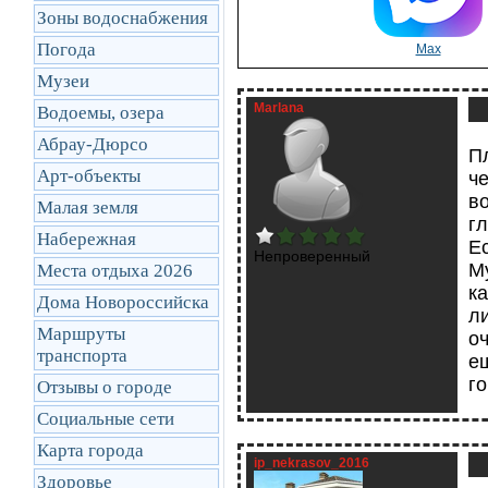
Зоны водоснабжения
Погода
Max
Музеи
Marlana
Водоемы, озера
Абрау-Дюрсо
П
Арт-объекты
ч
в
Малая земля
гл
Набережная
Ес
Непроверенный
М
Места отдыха 2026
к
Дома Новороссийска
ли
Маршруты
о
транcпорта
е
г
Отзывы о городе
Социальные сети
Карта города
ip_nekrasov_2016
Здоровье