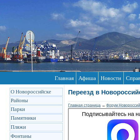
Главная
Афиша
Новости
Спра
О Новороссийске
Переезд в Новороссий
Районы
Главная страница
→
Форум Новороссий
Парки
Подписывайтесь на на
Памятники
Пляжи
Фонтаны