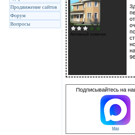
Зд
Продвижение сайтов
п
Форум
от
Вопросы
оч
п
Активный новичок
ст
н
на
96
Подписывайтесь на наш
Max