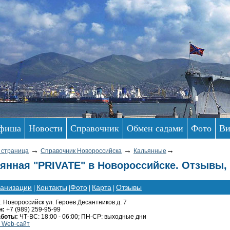
фиша
Новости
Справочник
Обмен садами
Фото
Ви
→
→
→
 страница
Справочник Новороссийска
Кальянные
янная "PRIVATE" в Новороссийске. Отзывы,
ганизации
Контакты
Фото
Карта
Отзывы
|
|
|
|
г. Новороссийск ул. Героев Десантников д. 7
н:
+7 (989) 259-95-99
аботы:
ЧТ-ВС: 18:00 - 06:00; ПН-СР: выходные дни
 Web-сайт