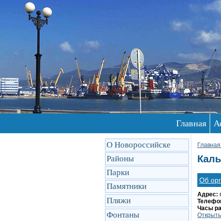
Главная
А
О Новороссийске
Главная
Каль
Районы
Парки
Об ор
Памятники
Адрес:
Пляжи
Телефо
Часы р
Фонтаны
Открыть