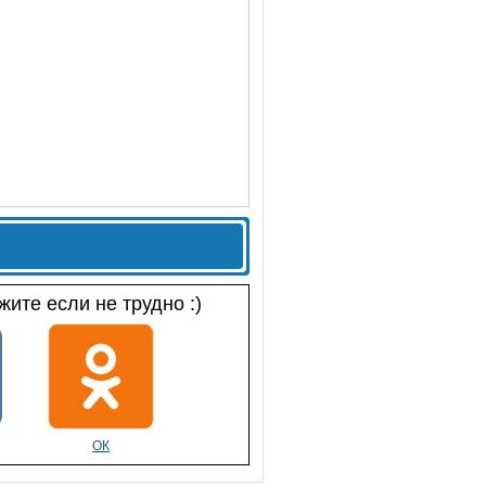
ите если не трудно :)
ОК