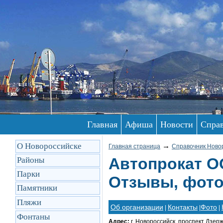
Главная
Афиша
Новости
Спра
О Новороссийске
→
Главная страница
Справочник Ново
Автопрокат О
Районы
Парки
Отзывы, фото
Памятники
Пляжи
Об организации
Контакты
Фото
|
|
|
Фонтаны
Адрес:
г. Новороссийск, проспект Дзерж