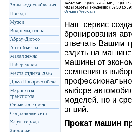
Телефон:
+7 (989) 776-80-85, +7 (8617)
Зоны водоснабжения
Часы работы:
ежедневно с 09:00 до 19
Открыть Web-сайт
Погода
Музеи
Наш сервис созда
Водоемы, озера
бронирования авт
Абрау-Дюрсо
отвечать Вашим т
Арт-объекты
ездить на машине 
Малая земля
машины от эконом
Набережная
сомнения в выбор
Места отдыха 2026
профессионально 
Дома Новороссийска
выборе автомобил
Маршруты
транcпорта
моделей, но и ср
Отзывы о городе
опций.
Социальные сети
Прокат машин п
Карта города
Здоровье