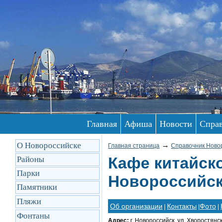
Главная
Афиша
Новости
Спра
О Новороссийске
→
Главная страница
Справочник Ново
Кафе китайско
Районы
Парки
Новороссийск
Памятники
Пляжи
Об организации
Контакты
Фото
|
|
|
Фонтаны
Адрес:
г. Новороссийск, ул. Хворостянск