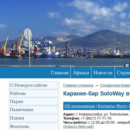
Главная
Афиша
Новости
Спра
О Новороссийске
→
Главная страница
Справочник Ново
Караоке-бар SoloWay 
Районы
Парки
Об организации
Контакты
Фото
|
|
|
Памятники
Адрес:
г. Новороссийск, ул. Тобольская, 
Пляжи
Телефон:
+7 (8617) 77-77-78
Часы работы:
с 12.00 до 03.00 - кажды
Фонтаны
Открыть Web-сайт