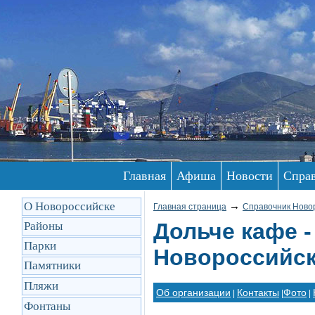
Главная
Афиша
Новости
Спра
О Новороссийске
→
Главная страница
Справочник Ново
Дольче кафе 
Районы
Парки
Новороссийск
Памятники
Пляжи
Об организации
Контакты
Фото
|
|
|
Фонтаны