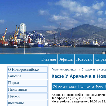
Главная
Афиша
Новости
Спра
О Новороссийске
→
Главная страница
Справочник Ново
Кафе У Арамыча в Нов
Районы
Парки
Об организации
Контакты
Фото
|
|
|
Памятники
Адрес:
г. Новороссийск, пос. Цемдолин
Пляжи
Телефон:
+7 (8617) 26-10-33
Часы работы:
ежедневно с 10:00 до 23
Фонтаны