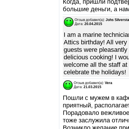
Когда, пришли подтвер
большие деньги, а на
Отзыв добавил(а):
Johs Silversta
Дата:
20.04.2015
I am a marine technician
Attics birthday! All very
guests were pleasantly 
delicious cooking! I wo
welcome all the staff 
celebrate the holidays!
Отзыв добавил(а):
Vera
Дата:
21.03.2015
Пошли с мужем в кафе
приятный, располагае
Порадовало вежливое
тоже заслужила отлич
Возникло желание при