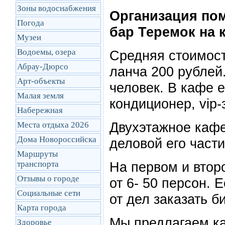
Зоны водоснабжения
Организация пом
Погода
бар Теремок на 
Музеи
Водоемы, озера
Средняя стоимост
Абрау-Дюрсо
ланча 200 рублей
Арт-объекты
человек. В кафе 
Малая земля
кондиционер, vip-
Набережная
Двухэтажное кафе
Места отдыха 2026
Дома Новороссийска
деловой его част
Маршруты
транcпорта
На первом и втор
Отзывы о городе
от 6- 50 персон. 
Социальные сети
от дел заказать б
Карта города
Мы предлагаем ка
Здоровье