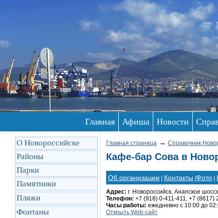
Главная
Афиша
Новости
Спра
О Новороссийске
→
Главная страница
Справочник Ново
Кафе-бар Сова в Ново
Районы
Парки
Об организации
Контакты
Фото
|
|
|
Памятники
Адрес:
г. Новороссийск, Анапское шоссе
Пляжи
Телефон:
+7 (918) 0-411-411, +7 (8617) 
Часы работы:
ежедневно с 10:00 до 02
Фонтаны
Открыть Web-сайт