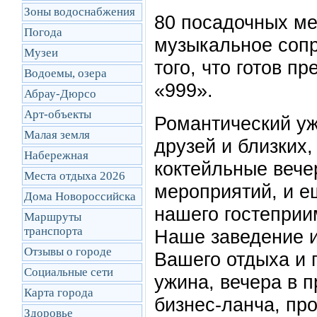
Зоны водоснабжения
80 посадочных ме
Погода
музыкальное сопр
Музеи
того, что готов п
Водоемы, озера
«999».
Абрау-Дюрсо
Арт-объекты
Романтический уж
Малая земля
друзей и близких,
Набережная
коктейльные вече
Места отдыха 2026
мероприятий, и ещ
Дома Новороссийска
нашего гостеприи
Маршруты
транcпорта
Наше заведение и
Отзывы о городе
Вашего отдыха и 
Социальные сети
ужина, вечера в 
Карта города
бизнес-ланча, пр
Здоровье