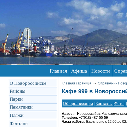
Главная
Афиша
Новости
Спра
О Новороссийске
→
Главная страница
Справочник Ново
Кафе 999 в Новоросси
Районы
Парки
Об организации
Контакты
Фото
|
|
|
Памятники
Адрес:
г. Новороссийск, Малоземельская
Пляжи
Телефон:
+7(918) 487-55-59
Часы работы:
Ежедневно с 12:00 до 02
Фонтаны