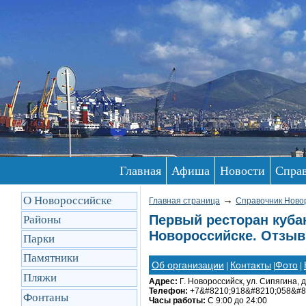
Главная
Афиша
Новости
Спра
О Новороссийске
→
Главная страница
Справочник Ново
Первый ресторан кубан
Районы
Новороссийске. Отзыв
Парки
Памятники
Об организации
Контакты
Фото
|
|
|
Пляжи
Адрес:
Г. Новороссийск, ул. Сипягина, д
Телефон:
+7&#8210;918&#8210;058&#8
Фонтаны
Часы работы:
С 9:00 до 24:00