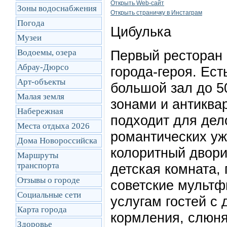
Открыть Web-сайт
Зоны водоснабжения
Открыть cтраничку в Инстаграм
Погода
Цибулька
Музеи
Водоемы, озера
Первый ресторан 
Абрау-Дюрсо
города-героя. Ест
Арт-объекты
большой зал до 5
Малая земля
зонами и антиква
Набережная
подходит для дел
Места отдыха 2026
романтических уж
Дома Новороссийска
колоритный двори
Маршруты
транcпорта
детская комната,
Отзывы о городе
советские мультф
Социальные сети
услугам гостей с
Карта города
кормления, слюн
Здоровье