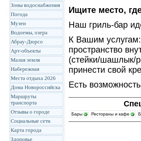
Зоны водоснабжения
Ищите место, гд
Погода
Наш гриль-бар ид
Музеи
Водоемы, озера
К Вашим услугам:
Абрау-Дюрсо
пространство вну
Арт-объекты
(стейки/шашлык/р
Малая земля
принести свой кре
Набережная
Места отдыха 2026
Есть возможность
Дома Новороссийска
Маршруты
Спе
транcпорта
Отзывы о городе
Бары
Рестораны и кафе
Б
Социальные сети
Карта города
Здоровье