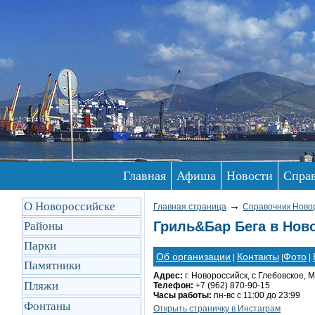
Главная
Афиша
Новости
Спра
О Новороссийске
→
Главная страница
Справочник Ново
Гриль&Бар Бега в Нов
Районы
Парки
Об организации
Контакты
Фото
|
|
|
Памятники
Адрес:
г. Новороссийск, с.Глебовское,
Пляжи
Телефон:
+7 (962) 870-90-15
Часы работы:
пн-вс с 11:00 до 23:99
Фонтаны
Открыть cтраничку в Инстаграм