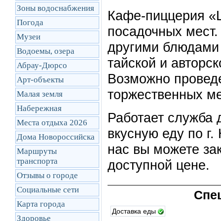
Зоны водоснабжения
Кафе-пиццерия «Ш
Погода
посадочных мест.
Музеи
другими блюдами 
Водоемы, озера
тайской и авторск
Абрау-Дюрсо
Возможно проведе
Арт-объекты
торжественных м
Малая земля
Набережная
Работает служба 
Места отдыха 2026
вкусную еду по г.
Дома Новороссийска
нас вы можете зак
Маршруты
транcпорта
доступной цене.
Отзывы о городе
Социальные сети
Спе
Карта города
Доставка еды
Здоровье