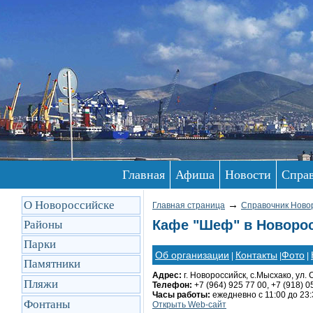
Главная
Афиша
Новости
Спра
О Новороссийске
→
Главная страница
Справочник Ново
Кафе "Шеф" в Новорос
Районы
Парки
Об организации
Контакты
Фото
|
|
|
Памятники
Адрес:
г. Новороссийск, с.Мысхако, ул. 
Пляжи
Телефон:
+7 (964) 925 77 00, +7 (918) 0
Часы работы:
ежедневно с 11:00 до 23:
Фонтаны
Открыть Web-сайт